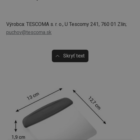
Výrobca: TESCOMA s. r. o., U Tescomy 241, 760 01 Zlín;
puchov@tescoma.sk
Skryť text