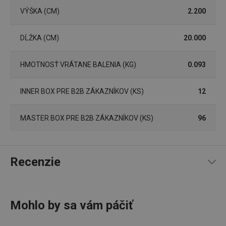
VÝŠKA (CM)
2.200
Marketingové cookies
Funkčné súbory
Nevyhnutne potrebné súbory cookie umožňujú
DĹŽKA (CM)
20.000
základné funkcie webovej lokality, ako prihlásenie
používateľa a správa účtu. Webová lokalita sa nedá
správne používať bez nevyhnutne potrebných
súborov cookie.
HMOTNOSŤ VRÁTANE BALENIA (KG)
0.093
Poskytovateľ
/
Uplynutie
Názov
Doména
platnosti
INNER BOX PRE B2B ZÁKAZNÍKOV (KS)
12
receive-cookie-deprecation
.doubleclick.net
4 mesiace
4 týždne
MASTER BOX PRE B2B ZÁKAZNÍKOV (KS)
96
Recenzie
Mohlo by sa vám páčiť
96
%
5
4
x
4
1
x