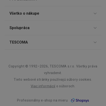
Domácnosť
TESCOMA klub
Všetko o nákupe
Darčekové poukazy
Umývanie a upratovanie
__cf_bm
29 minút
Cloudflare Inc.
Doprava a spôsob platby
59
.heureka.sk
Spolupráca
Zákaznícky servis TESCOMA
sekúnd
Nákupný poriadok
Pečenie
Najčastejšie otázky
Pre firmy
TESCOMA
Reklamácie a vrátenie tovaru v eshope
Informácie o obaloch a elektroodpadoch
Affiliate program
Nápoje
Reklamácie v predajniach
O nás
Kariéra
Záruka a servis TESCOMA
Dizajn
Vonkajšie aktivity
Copyright © 1992–2026, TESCOMA s.r.o. Všetky práva
Kvalita
vyhradené.
CCMSESSID
.clickonometrics.pl
Cookies
Tieto webové stránky používajú súbory cookies.
relácie
Blog
Viac informácií
o súboroch.
Zásady ochrany osobných údajov
Profesionálny e-shop na mieru
Kontakt