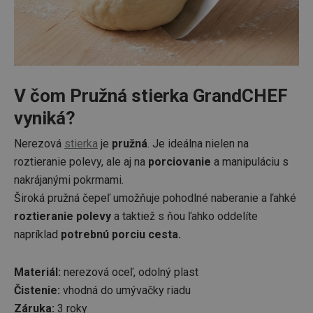
V čom Pružná stierka GrandCHEF
vyniká?
Nerezová
stierka
je
pružná
. Je ideálna nielen na
roztieranie polevy, ale aj na
porciovanie
a manipuláciu s
nakrájanými pokrmami.
Široká pružná čepeľ umožňuje pohodlné naberanie a ľahké
roztieranie polevy
a taktiež s ňou ľahko oddelíte
napríklad
potrebnú porciu cesta.
Materiál:
nerezová oceľ, odolný plast
Čistenie:
vhodná do umývačky riadu
Záruka:
3 roky