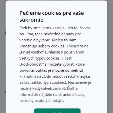
Pečieme cookies pre vaše
súkromie
Radi by sme vám ukazovali len to, čo vás
Rozmery
zaujíma, teda nevšedné nápady pre
varenie a bývanie. Nielen to nám
umožňujú súbory cookies. Kliknutím na
ŠÍRKA PRODUKTU (CM)
13
„Prijať všetko“ súhlasíte s používaním
všetkých typov cookies, v časti
VÝŠKA PRODUKTU (CM)
1.9
„Podrobnosti“ si môžete vybrať, ktoré
povolíte. Súhlas je možné odmietnuť
DĹŽKA PRODUKTU (CM)
12.7
kliknutím na „Odmietnuť všetko“ (netýka
sa tzv. základných cookies). Nastavenie je
možné kedykoľvek zmeniť. Ďalšie
Ostatné parametre
informácie nájdete na stránke
Zásady
ochrany osobných údajov
MATERIÁL
plast, nerezová oceľ