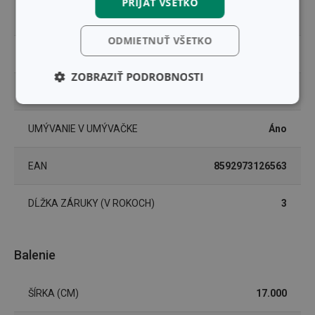
PRIJAŤ VŠETKO
PRODUKTOVÁ LÍNIA
GrandCHEF
ODMIETNUŤ VŠETKO
TYP
stierka
ZOBRAZIŤ PODROBNOSTI
ZARADENIE
náradie na varenie
Základné
Analytické a
(funkčné) cookies
preferenčné
cookies
UMÝVANIE V UMÝVAČKE
Áno
EAN
8592973126563
Marketingové
Funkčné súbory
cookies
DĹŽKA ZÁRUKY (V ROKOCH)
3
Balenie
Základné (funkčné) cookies
ŠÍRKA (CM)
17.000
Analytické a preferenčné cookies