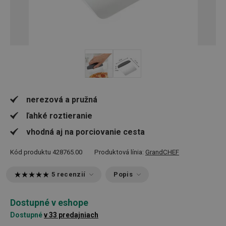
nerezová a pružná
ľahké roztieranie
vhodná aj na porciovanie cesta
Kód produktu
428765.00
Produktová línia:
GrandCHEF
5 recenzií
Popis
Dostupné v eshope
Dostupné
v 33 predajniach