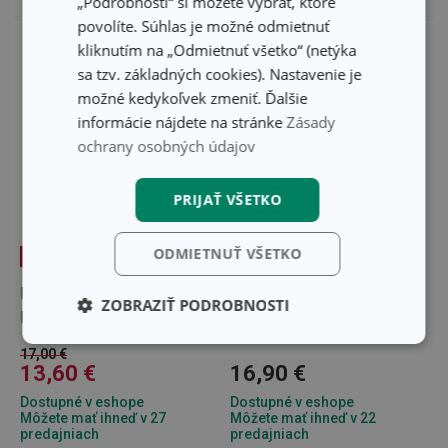
„Podrobnosti“ si môžete vybrať, ktoré
povolíte. Súhlas je možné odmietnuť
kliknutím na „Odmietnuť všetko“ (netýka
sa tzv. základných cookies). Nastavenie je
možné kedykoľvek zmeniť. Ďalšie
informácie nájdete na stránke
Zásady
ochrany osobných údajov
PRIJAŤ VŠETKO
ODMIETNUŤ VŠETKO
-20 %
Nádoba na bioodpad
Cedník do drezu PURO
ZOBRAZIŤ PODROBNOSTI
PURO
Základné
Analytické a
17,00 €
(funkčné) cookies
preferenčné
13,60 €
16,90 €
cookies
Dostupné v eshope
Dostupné v eshope
Môžete mať ihneď v 27
Môžete mať ihneď v 22
predajniach
predajniach