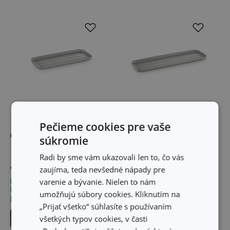
Pečieme cookies pre vaše
Odkladacia miska PURO
Dlhá odkladacia miska
súkromie
PURO
Radi by sme vám ukazovali len to, čo vás
4,90 €
5,30 €
zaujíma, teda nevšedné nápady pre
varenie a bývanie. Nielen to nám
Dostupné v eshope
Dostupné v eshope
Môžete mať ihneď v 30
Môžete mať ihneď v 30
umožňujú súbory cookies. Kliknutím na
predajniach
predajniach
„Prijať všetko“ súhlasíte s používaním
Do košíka
Do košíka
všetkých typov cookies, v časti