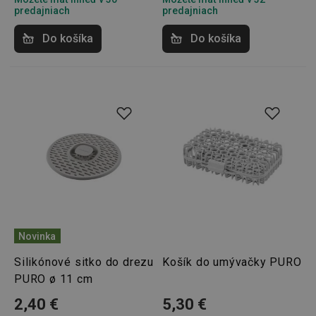
predajniach
predajniach
Do košíka
Do košíka
Google
Privacy Policy
cjConsent
.tescoma.sk
1 rok
Novinka
Silikónové sitko do drezu
Košík do umývačky PURO
udid
.tescoma.cz
1 mesiac
PURO ø 11 cm
2,40 €
5,30 €