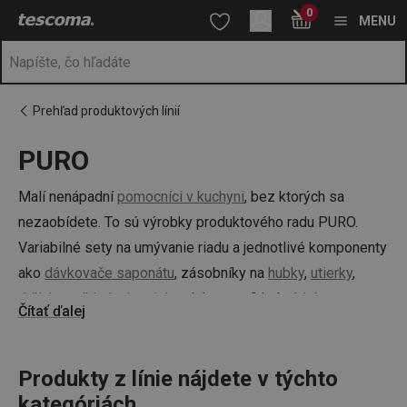
Nachádzate sa na stránke PURO
0
Prejsť na vyhľadávanie
Prejsť na hlavný obsah
Prejsť na navigáciu
MENU
Prehľad produktových línií
PURO
a
na
Malí nenápadní
pomocníci v kuchyni
, bez ktorých sa
nezaobídete. To sú výrobky produktového radu PURO.
Variabilné sety na umývanie riadu a jednotlivé komponenty
ako
dávkovače saponátu
, zásobníky na
hubky
,
utierky
,
držiaky
,
odkladacie misky
alebo napríklad
nádoba na
Čítať ďalej
bioodpad
. Dizajn línie je veľmi vkusný a farebne neutrálny.
Šedo-biely farebný tón podčiarkuje jednoduché mierne
zaoblené línie.
Produkty z línie nájdete v týchto
kategóriách