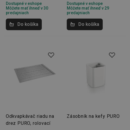
Dostupné v eshope
Dostupné v eshope
Môžete mať ihneď v 30
Môžete mať ihneď v 29
predajniach
predajniach
Do košíka
Do košíka
__rtbh.lid
www.tescoma.sk
1 rok
pid
1
Twitter Inc.
sekunda
.smartadserver.com
Odkvapkávač riadu na
Zásobník na kefy PURO
drez PURO, rolovací