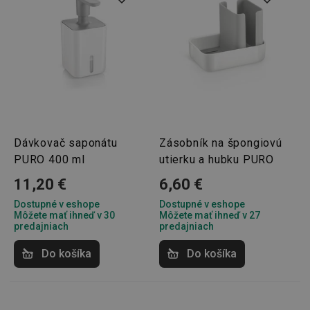
Dávkovač saponátu
Zásobník na špongiovú
PURO 400 ml
utierku a hubku PURO
11,20 €
6,60 €
Dostupné v eshope
Dostupné v eshope
Môžete mať ihneď v 30
Môžete mať ihneď v 27
predajniach
predajniach
Do košíka
Do košíka