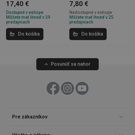
17,40 €
7,80 €
Dostupné v eshope
Nedostupné v eshope
Môžete mať ihneď v 29
Môžete mať ihneď v 25
predajniach
predajniach
lastVisitedProducts
www.tescoma.sk
4 týždne
2 dni
Do košíka
Do košíka
Posunúť sa nahor
shopsys_abc
www.tescoma.sk
6
mesiacov
SERVERID
Cookies
HAProxy
relácie
Technologies LLC
.clickonometrics.pl
Pre zákazníkov
TESCOMA klub