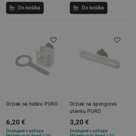
Marketingové
Funkčné súbory
cookies
Do košíka
Do košíka
Základné (funkčné) cookies
Analytické a preferenčné cookies
Marketingové cookies
Funkčné súbory
Nevyhnutne potrebné súbory cookie umožňujú
základné funkcie webovej lokality, ako prihlásenie
používateľa a správa účtu. Webová lokalita sa nedá
správne používať bez nevyhnutne potrebných
súborov cookie.
Držiak na hubku PURO
Držiak na špongiovú
Poskytovateľ
/
Uplynutie
Názov
utierku PURO
Doména
platnosti
receive-cookie-deprecation
.doubleclick.net
4 mesiace
6,20 €
3,20 €
4 týždne
Dostupné v eshope
Dostupné v eshope
Môžete mať ihneď v 30
Môžete mať ihneď v 32