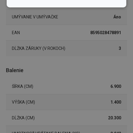
FARBA
žltá
Základné
Analytické a
(funkčné) cookies
preferenčné
UMÝVANIE V UMÝVAČKE
Áno
cookies
EAN
8595028478891
Marketingové
Funkčné súbory
cookies
DĹŽKA ZÁRUKY (V ROKOCH)
3
Balenie
ŠÍRKA (CM)
6.900
Základné (funkčné) cookies
Analytické a preferenčné cookies
VÝŠKA (CM)
1.400
Marketingové cookies
Funkčné súbory
Nevyhnutne potrebné súbory cookie umožňujú
DĹŽKA (CM)
20.300
základné funkcie webovej lokality, ako prihlásenie
používateľa a správa účtu. Webová lokalita sa nedá
správne používať bez nevyhnutne potrebných