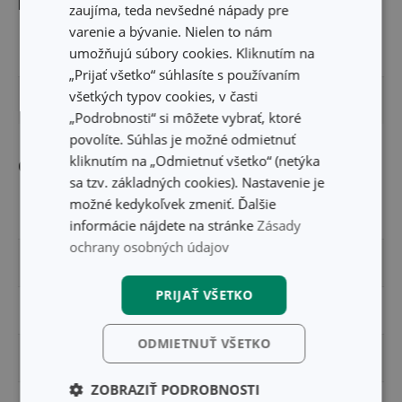
Rozmery
zaujíma, teda nevšedné nápady pre
varenie a bývanie. Nielen to nám
umožňujú súbory cookies. Kliknutím na
ŠÍRKA PRODUKTU (CM)
3.5
„Prijať všetko“ súhlasíte s používaním
všetkých typov cookies, v časti
DĹŽKA PRODUKTU (CM)
16
„Podrobnosti“ si môžete vybrať, ktoré
povolíte. Súhlas je možné odmietnuť
kliknutím na „Odmietnuť všetko“ (netýka
Ostatné parametre
sa tzv. základných cookies). Nastavenie je
možné kedykoľvek zmeniť. Ďalšie
MATERIÁL
plast
informácie nájdete na stránke
Zásady
ochrany osobných údajov
PRODUKTOVÁ LÍNIA
DELÍCIA
PRIJAŤ VŠETKO
TYP
radlo
ODMIETNUŤ VŠETKO
ZARADENIE
vykrajovače a radlá
ZOBRAZIŤ PODROBNOSTI