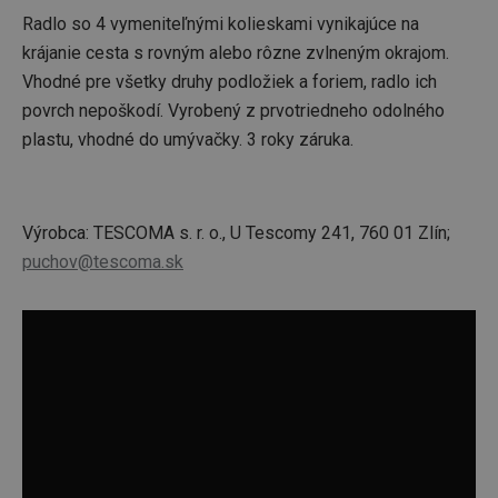
Radlo so 4 vymeniteľnými kolieskami vynikajúce na
krájanie cesta s rovným alebo rôzne zvlneným okrajom.
Vhodné pre všetky druhy podložiek a foriem, radlo ich
povrch nepoškodí. Vyrobený z prvotriedneho odolného
plastu, vhodné do umývačky. 3 roky záruka.
Výrobca: TESCOMA s. r. o., U Tescomy 241, 760 01 Zlín;
puchov@tescoma.sk