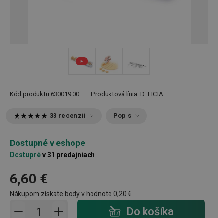
Kód produktu
630019.00
Produktová línia:
DELÍCIA
33 recenzií
Popis
Dostupné v eshope
Dostupné
v 31 predajniach
6,60 €
Nákupom získate body v hodnote
0,20 €
Pridať do košíka - počet
Do košíka