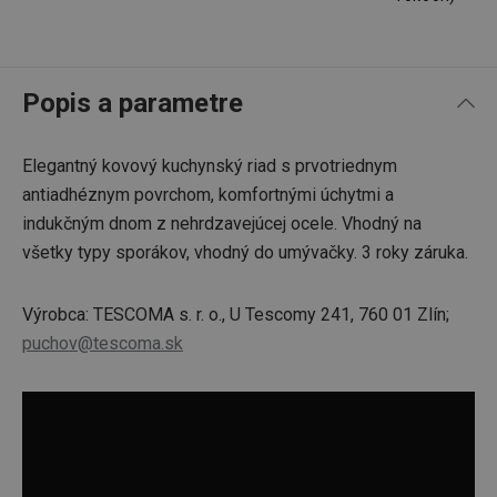
Popis a parametre
Elegantný kovový kuchynský riad s prvotriednym
antiadhéznym povrchom, komfortnými úchytmi a
indukčným dnom z nehrdzavejúcej ocele. Vhodný na
všetky typy sporákov, vhodný do umývačky. 3 roky záruka.
Výrobca: TESCOMA s. r. o., U Tescomy 241, 760 01 Zlín;
puchov@tescoma.sk