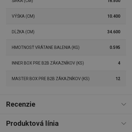
ŠÍRKA (CM)
16.500
VÝŠKA (CM)
10.400
DĹŽKA (CM)
34.600
HMOTNOSŤ VRÁTANE BALENIA (KG)
0.595
Google
Privacy Policy
INNER BOX PRE B2B ZÁKAZNÍKOV (KS)
4
cjConsent
.tescoma.sk
1 rok
MASTER BOX PRE B2B ZÁKAZNÍKOV (KS)
12
Recenzie
udid
.tescoma.cz
1 mesiac
Produktová línia