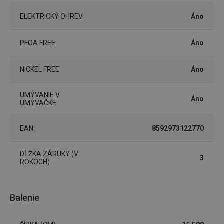
cookies
ELEKTRICKÝ OHREV
Áno
PFOA FREE
Áno
NICKEL FREE
Áno
Základné (funkčné) cookies
Analytické a preferenčné cookies
UMÝVANIE V
Áno
UMÝVAČKE
Marketingové cookies
Funkčné súbory
Nevyhnutne potrebné súbory cookie umožňujú
EAN
8592973122770
základné funkcie webovej lokality, ako prihlásenie
používateľa a správa účtu. Webová lokalita sa nedá
správne používať bez nevyhnutne potrebných
súborov cookie.
DĹŽKA ZÁRUKY (V
3
ROKOCH)
Poskytovateľ
/
Uplynutie
Názov
Doména
platnosti
receive-cookie-deprecation
.doubleclick.net
4 mesiace
Balenie
4 týždne