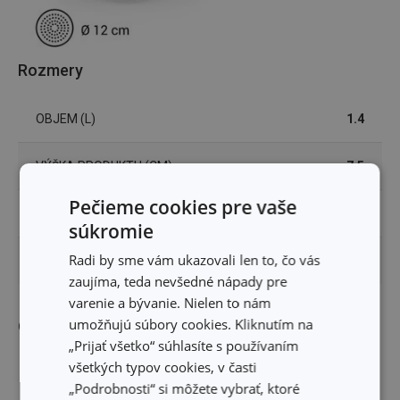
Rozmery
OBJEM (L)
1.4
VÝŠKA PRODUKTU (CM)
7.5
Pečieme cookies pre vaše
PRIEMER (CM)
16
súkromie
Radi by sme vám ukazovali len to, čo vás
PRIEMER INDUKČNÉHO DNA (CM)
12
zaujíma, teda nevšedné nápady pre
varenie a bývanie. Nielen to nám
umožňujú súbory cookies. Kliknutím na
Ostatné parametre
„Prijať všetko“ súhlasíte s používaním
všetkých typov cookies, v časti
kov, antiadhézny povrch,
MATERIÁL
„Podrobnosti“ si môžete vybrať, ktoré
plast