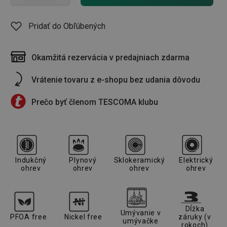
Pridať do Obľúbených
Okamžitá rezervácia v predajniach zdarma
Vrátenie tovaru z e-shopu bez udania dôvodu
Prečo byť členom TESCOMA klubu
Indukčný
Plynový
Sklokeramický
Elektrický
ohrev
ohrev
ohrev
ohrev
Dĺžka
Umývanie v
PFOA free
Nickel free
záruky (v
umývačke
rokoch)