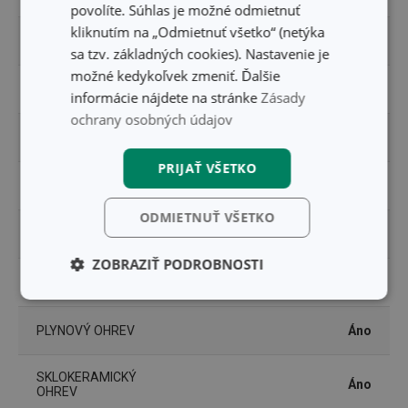
povolíte. Súhlas je možné odmietnuť
kliknutím na „Odmietnuť všetko“ (netýka
POKRIEVKA
Nie
sa tzv. základných cookies). Nastavenie je
možné kedykoľvek zmeniť. Ďalšie
PRODUKTOVÁ LÍNIA
BRAVA
informácie nájdete na stránke
Zásady
ochrany osobných údajov
TYP
rajnica
PRIJAŤ VŠETKO
VHODNÉ DO RÚRY
Nie
ODMIETNUŤ VŠETKO
ZARADENIE
hrnce
ZOBRAZIŤ PODROBNOSTI
INDUKČNÝ OHREV
Áno
Základné
Analytické a
(funkčné) cookies
preferenčné
cookies
PLYNOVÝ OHREV
Áno
SKLOKERAMICKÝ
Áno
OHREV
Marketingové
Funkčné súbory