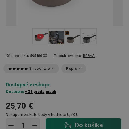
+ 1
Kód produktu
595486.00
Produktová línia:
BRAVA
3 recenzie
Popis
Dostupné v eshope
Dostupné
v 31 predajniach
25,70 €
Nákupom získate body v hodnote
0,78 €
Pridať do košíka - počet
Do košíka