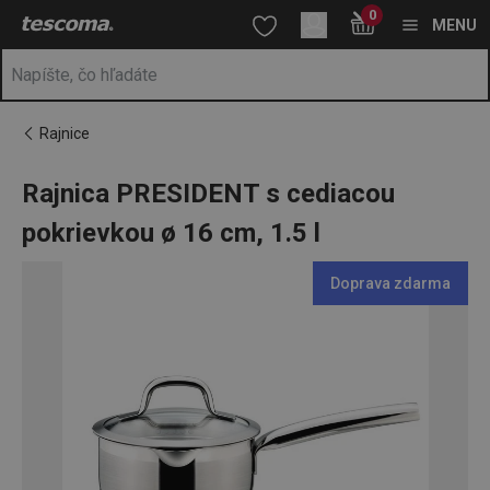
Nachádzate sa na stránke Rajnica PRESIDENT s cediacou pokriev
0
Prejsť na vyhľadávanie
Prejsť na hlavný obsah
Prejsť na navigáciu
MENU
Rajnice
Rajnica PRESIDENT s cediacou
pokrievkou ø 16 cm, 1.5 l
Doprava zdarma