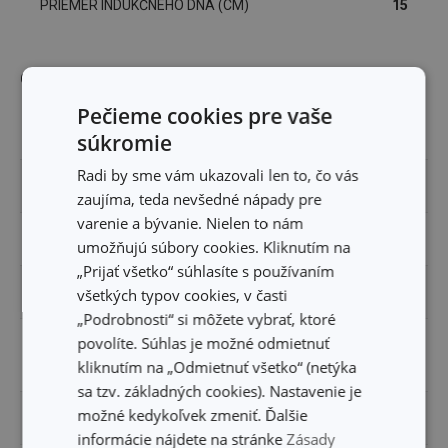
PRIEMER INDUKČNÉHO DNA (CM)
15
Ostatné parametre
Pečieme cookies pre vaše
MATERIÁL
nerezová oceľ, sklo
súkromie
Radi by sme vám ukazovali len to, čo vás
POKRIEVKA
Áno
zaujíma, teda nevšedné nápady pre
varenie a bývanie. Nielen to nám
PRODUKTOVÁ LÍNIA
PRESIDENT
umožňujú súbory cookies. Kliknutím na
„Prijať všetko“ súhlasíte s používaním
TYP
rajnica
všetkých typov cookies, v časti
„Podrobnosti“ si môžete vybrať, ktoré
povolíte. Súhlas je možné odmietnuť
s cediacou
UPRESNENIE
kliknutím na „Odmietnuť všetko“ (netýka
pokrievkou
sa tzv. základných cookies). Nastavenie je
možné kedykoľvek zmeniť. Ďalšie
ZARADENIE
hrnce
informácie nájdete na stránke
Zásady