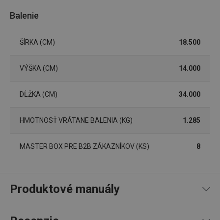
Balenie
Základné (funkčné) cookies
Analytické a preferenčné cookies
ŠÍRKA (CM)
18.500
Marketingové cookies
Funkčné súbory
Nevyhnutne potrebné súbory cookie umožňujú
VÝŠKA (CM)
14.000
základné funkcie webovej lokality, ako prihlásenie
používateľa a správa účtu. Webová lokalita sa nedá
správne používať bez nevyhnutne potrebných
súborov cookie.
DĹŽKA (CM)
34.000
Poskytovateľ
/
Uplynutie
Názov
Doména
platnosti
HMOTNOSŤ VRÁTANE BALENIA (KG)
1.285
receive-cookie-deprecation
.doubleclick.net
4 mesiace
4 týždne
MASTER BOX PRE B2B ZÁKAZNÍKOV (KS)
8
Produktové manuály
Návod a bezpečnostné informácie