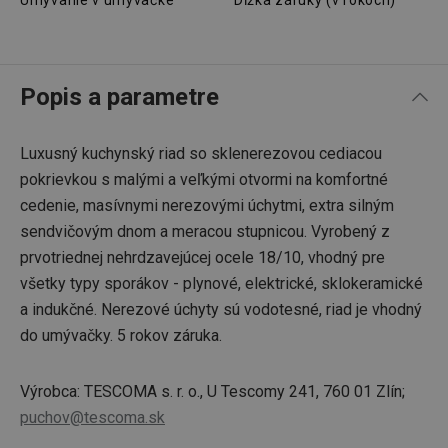
Umývanie v umývačke
Dĺžka záruky (v rokoch)
Popis a parametre
Luxusný kuchynský riad so sklenerezovou cediacou
pokrievkou s malými a veľkými otvormi na komfortné
cedenie, masívnymi nerezovými úchytmi, extra silným
sendvičovým dnom a meracou stupnicou. Vyrobený z
prvotriednej nehrdzavejúcej ocele 18/10, vhodný pre
všetky typy sporákov - plynové, elektrické, sklokeramické
a indukčné. Nerezové úchyty sú vodotesné, riad je vhodný
do umývačky. 5 rokov záruka.
Výrobca: TESCOMA s. r. o., U Tescomy 241, 760 01 Zlín;
puchov@tescoma.sk