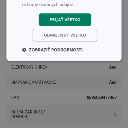
ochrany osobných údajov
FARBA
nerez
PRIJAŤ VŠETKO
INDUKČNÝ OHREV
Áno
ODMIETNUŤ VŠETKO
PLYNOVÝ OHREV
Áno
ZOBRAZIŤ PODROBNOSTI
SKLOKERAMICKÝ OHREV
Áno
Základné
Analytické a
(funkčné) cookies
preferenčné
ELEKTRICKÝ OHREV
Áno
cookies
UMÝVANIE V UMÝVAČKE
Áno
Marketingové
Funkčné súbory
cookies
EAN
8595028477467
DĹŽKA ZÁRUKY (V
5
ROKOCH)