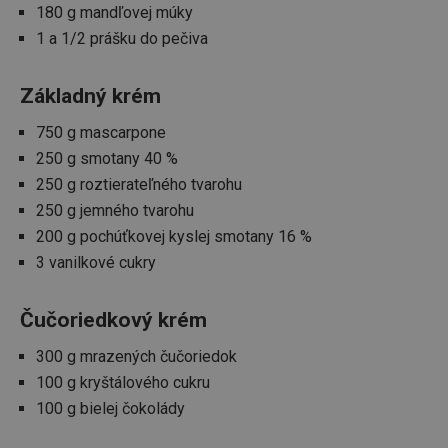
180 g mandľovej múky
1 a 1/2 prášku do pečiva
__rtbh.lid
www.tescoma.sk
1 rok
Základný krém
750 g mascarpone
250 g smotany 40 %
250 g roztierateľného tvarohu
250 g jemného tvarohu
200 g pochúťkovej kyslej smotany 16 %
3 vanilkové cukry
pid
1
Twitter Inc.
sekunda
.smartadserver.com
Čučoriedkový krém
300 g mrazených čučoriedok
100 g kryštálového cukru
100 g bielej čokolády