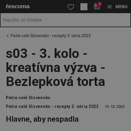
Nachádzate sa na stránke s03 - 3. kolo - kreatívna výzva - Bezle
0
Prejsť na vyhľadávanie
Prejsť na hlavný obsah
Prejsť na navigáciu
MENU
Pečie celé Slovensko - recepty 3. séria 2023
s03 - 3. kolo -
kreatívna výzva -
Bezlepková torta
Pečie celé Slovensko
Pečie celé Slovensko - recepty 3. séria 2023
15. 10. 2023
Hlavne, aby nespadla