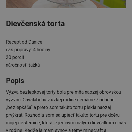
Dievčenská torta
Základné (funkčné) cookies
Recept od Danice
Analytické a preferenčné cookies
čas prípravy: 4 hodiny
Marketingové cookies
Funkčné súbory
20 porcií
Nevyhnutne potrebné súbory cookie umožňujú
náročnosť: ťažká
základné funkcie webovej lokality, ako prihlásenie
používateľa a správa účtu. Webová lokalita sa nedá
správne používať bez nevyhnutne potrebných
Popis
súborov cookie.
Poskytovateľ
/
Uplynutie
Výzva bezlepkovej torty bola pre mňa naozaj obrovskou
Názov
Doména
platnosti
výzvou. Chvalabohu v úzkej rodine nemáme žiadneho
receive-cookie-deprecation
.doubleclick.net
4 mesiace
„bezlepkáča“ a preto som takúto tortu piekla naozaj
4 týždne
prvýkrát. Rozhodla som sa upiecť takúto tortu pre dcéru
mojej sesternice, ktorá je jediným malým dievčatkom u nás
v rodine. Keďže ja mám synov a témy minecraft a