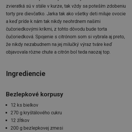
zvieratká sú v stále v kurze, tak vždy sa poteším zdobeniu
torty pre dievčatko. Jarka tak ako všetky deti miluje ovocie
a keď príde k nám tak nikdy neohrdnem našimi
čučoriedkovými kríkmi, z tohto dôvodu bude torta
čučoriedková. Spojenie s citrónom som si vybrala aj preto,
že nikdy nezabudnem na jej milučký výraz tváre keď
Google
objavovala rôzne chute a citrón bol teda naozaj top.
Privacy Policy
cjConsent
.tescoma.sk
1 rok
Ingrediencie
Bezlepkové korpusy
udid
.tescoma.cz
1 mesiac
12 ks bielkov
270 g kryštálového cukru
12 žĺtkov
200 g bezlepkovej zmesi