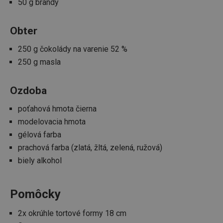
50 g brandy
Obter
250 g čokolády na varenie 52 %
250 g masla
Ozdoba
poťahová hmota čierna
modelovacia hmota
gélová farba
prachová farba (zlatá, žltá, zelená, ružová)
biely alkohol
Pomôcky
2x okrúhle tortové formy 18 cm