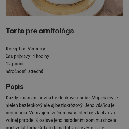
Torta pre ornitológa
Recept od Veroniky
čas prípravy: 4 hodiny
12 porcií
náročnosť: stredná
Popis
Každý z nás asi pozná bezlepkovú osobu. Môj známy je
nielen bezlepkový ale aj bezlaktózový. Jeho vášňou je
ornitológia. Vo svojom voľnom čase sleduje vtáctvo vo
voľnej prírode. K oslave jeho narodením som mu chcela
prichystať tortu. Celá torta sa totiž dá vytvoriť aj v