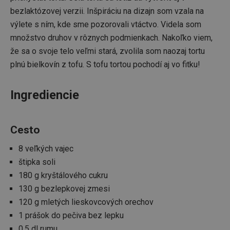
bezlaktózovej verzii. Inšpiráciu na dizajn som vzala na
výlete s ním, kde sme pozorovali vtáctvo. Videla som
množstvo druhov v rôznych podmienkach. Nakoľko viem,
že sa o svoje telo veľmi stará, zvolila som naozaj tortu
plnú bielkovín z tofu. S tofu tortou pochodí aj vo fitku!
Ingrediencie
Cesto
8 veľkých vajec
štipka soli
180 g kryštálového cukru
130 g bezlepkovej zmesi
120 g mletých lieskovcových orechov
1 prášok do pečiva bez lepku
0,5 dl rumu