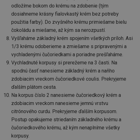
cookie sa používa
Uplynutie
odložíme bokom do krému na zdobenie (tým
Názov
Poskytovateľ
/
Doména
Pop
na ukladanie a
C
1 mesiac
Tento
Adform
platnosti
sledovanie
cookie
dosiahneme krásny fialovkastý krém bez potreby
.adform.net
výkonnostných a
k iden
uid
.adform.net
1 mesiac
Ten
funkcionalizačných
použitia farby). Do zvyšného krému primiešame bielu
četnos
4 týždne
cook
preferencií
k tomu
jedi
užívateľov
čokoládu a miešame, až kým sa nerozpustí.
návště
prid
webových stránok
k we
gen
Vyšľaháme základný krém spojením všetkých príloh. Asi
na zvýšenie ich
strán
použ
prehliadania. Môže
Shrom
zhr
1/3 krému odoberieme a zmiešame s pripravenými a
sa tiež zapojiť do
o náv
údaj
zberu analytických
uživat
webo
vychladenými čučoriedkami a poriadne prešľaháme.
údajov na meranie
webo
Tiet
toho, ako
stránk
Vychladnuté korpusy si prerežeme na 3 časti. Na
byť
používatelia
napřík
tret
spolupracujú s
stránk
spodnú časť nanesieme základný krém a naňho
anal
funkciami webu.
přečte
nahl
zdobiacim vreckom čučoriedkové coulis. Prekryjeme
XANDR_PANID
4 mesiace
Tento 
Xandr Inc.
am-uid
2 mesiace
Ten
Admixer EU GmbH
ďalším plátom cesta.
4 týždne
použí
.adnxs.com
4 týždne
cook
.admixer.net
posky
na i
Na korpus číslo 2 nanesieme čučoriedkový krém a
reklam
návš
pro vá
opti
zdobiacim vreckom nanesieme jemnú vrstvu
zájmy
rele
releva
citrónového curdu. Prekryjeme ďalším korpusom.
zhr
Použív
úda
omeze
Postup opakujeme striedaním základného krému a
návš
přípa
viac
čučoriedkového krému, až kým nenaplníme všetky
vidíte
web
stejně
- t
korpusy.
měřen
úda