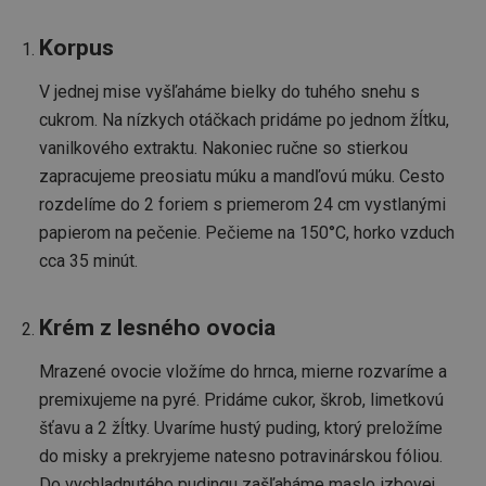
aktual
pou
použí
sprá
analyt
zapo
Korpus
Googl
obs
soubo
lepš
použív
opti
V jednej mise vyšľaháme bielky do tuhého snehu s
jedin
užív
uživat
skús
cukrom. Na nízkych otáčkach pridáme po jednom žĺtku,
přiřa
náho
csync
1 mesiac
Opti
Smart AdServer SAS
vanilkového extraktu. Nakoniec ručne so stierkou
vygen
vizu
.smartadserver.com
čísla 
pod
zapracujeme preosiatu múku a mandľovú múku. Cesto
identi
kom
klient
poh
rozdelíme do 2 foriem s priemerom 24 cm vystlanými
každé
použ
požad
papierom na pečenie. Pečieme na 150°C, horko vzduch
rôz
strán
cca 35 minút.
slouží
TestIfCookieP
1 rok 1
Ten
Smart AdServer SAS
údajů
mesiac
cook
.smartadserver.com
návště
na z
relací
rele
kampa
Krém z lesného ovocia
rek
analyt
pre 
přehl
web
Mrazené ovocie vložíme do hrnca, mierne rozvaríme a
strá
cje
.mczbf.com
1 rok
premixujeme na pyré. Pridáme cukor, škrob, limetkovú
_fbp
2 mesiace
Pou
Meta Platform Inc.
4 týždne
na 
.tescoma.sk
šťavu a 2 žĺtky. Uvaríme hustý puding, ktorý preložíme
rek
pro
do misky a prekryjeme natesno potravinárskou fóliou.
napr
ponú
Do vychladnutého pudingu zašľaháme maslo izbovej