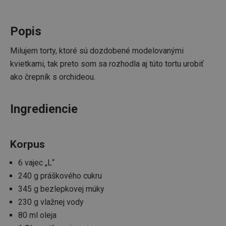
Popis
Milujem torty, ktoré sú dozdobené modelovanými
kvietkami, tak preto som sa rozhodla aj túto tortu urobiť
ako črepník s orchideou.
Ingrediencie
Korpus
6 vajec „L“
240 g práškového cukru
345 g bezlepkovej múky
230 g vlažnej vody
80 ml oleja