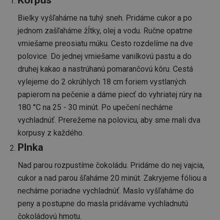
Korpus
Bielky vyšľaháme na tuhý sneh. Pridáme cukor a po
jednom zašľaháme žĺtky, olej a vodu. Ručne opatrne
vmiešame preosiatu múku. Cesto rozdelíme na dve
polovice. Do jednej vmiešame vanilkovú pastu a do
druhej kakao a nastrúhanú pomarančovú kôru. Cestá
vylejeme do 2 okrúhlych 18 cm foriem vystlaných
papierom na pečenie a dáme piecť do vyhriatej rúry na
180 °C na 25 - 30 minút. Po upečení necháme
vychladnúť. Prerežeme na polovicu, aby sme mali dva
korpusy z každého.
Plnka
Nad parou rozpustíme čokoládu. Pridáme do nej vajcia,
cukor a nad parou šľaháme 20 minút. Zakryjeme fóliou a
necháme poriadne vychladnúť. Maslo vyšľaháme do
peny a postupne do masla pridávame vychladnutú
čokoládovú hmotu.