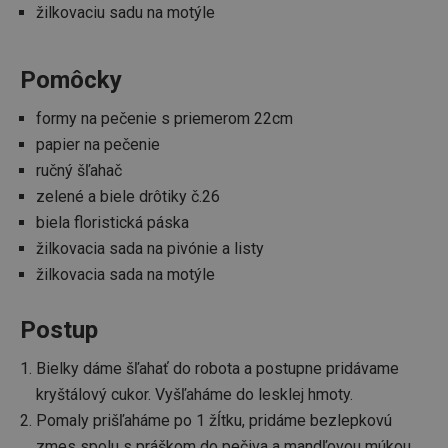
žilkovaciu sadu na motýle
CCMSESSID
.clickonometrics.pl
Cookies
relácie
Pomôcky
formy na pečenie s priemerom 22cm
papier na pečenie
__cf_bm
29 minút
Cloudflare Inc.
ručný šľahač
59
.onesignal.com
sekúnd
zelené a biele drôtiky č.26
biela floristická páska
žilkovacia sada na pivónie a listy
žilkovacia sada na motýle
Postup
Bielky dáme šľahať do robota a postupne pridávame
46660_fts
www.tescoma.sk
3 dni
kryštálový cukor. Vyšľaháme do lesklej hmoty.
VISITOR_PRIVACY_METADATA
5
YouTube
Pomaly prišľaháme po 1 žĺtku, pridáme bezlepkovú
mesiacov
.youtube.com
4 týždne
zmes spolu s práškom do pečiva a mandľovou múkou.