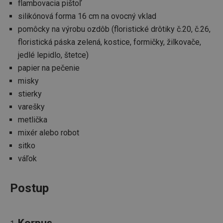
flambovacia pištoľ
silikónová forma 16 cm na ovocný vklad
pomôcky na výrobu ozdôb (floristické drôtiky č.20, č.26,
floristická páska zelená, kostice, formičky, žilkovače,
jedlé lepidlo, štetce)
papier na pečenie
misky
stierky
varešky
metlička
mixér alebo robot
sitko
váľok
Postup