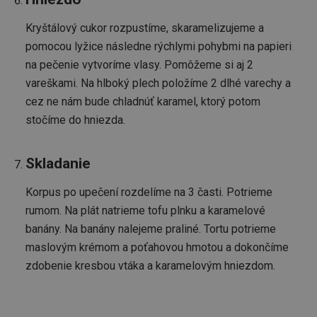
Kryštálový cukor rozpustíme, skaramelizujeme a
pomocou lyžice následne rýchlymi pohybmi na papieri
na pečenie vytvoríme vlasy. Pomôžeme si aj 2
vareškami. Na hlboký plech položíme 2 dlhé varechy a
cez ne nám bude chladnúť karamel, ktorý potom
stočíme do hniezda.
Skladanie
Korpus po upečení rozdelíme na 3 časti. Potrieme
rumom. Na plát natrieme tofu plnku a karamelové
banány. Na banány nalejeme praliné. Tortu potrieme
maslovým krémom a poťahovou hmotou a dokončíme
zdobenie kresbou vtáka a karamelovým hniezdom.