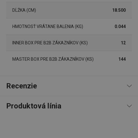
používateľa a správa účtu. Webová lokalita sa nedá
správne používať bez nevyhnutne potrebných
DĹŽKA (CM)
18.500
súborov cookie.
Poskytovateľ
/
Uplynutie
Názov
HMOTNOSŤ VRÁTANE BALENIA (KG)
0.044
Doména
platnosti
receive-cookie-deprecation
.doubleclick.net
4 mesiace
4 týždne
INNER BOX PRE B2B ZÁKAZNÍKOV (KS)
12
MASTER BOX PRE B2B ZÁKAZNÍKOV (KS)
144
Recenzie
Produktová línia
93
%
5
8
x
Google
4
4
x
Privacy Policy
3
0
x
cjConsent
.tescoma.sk
1 rok
2
0
x