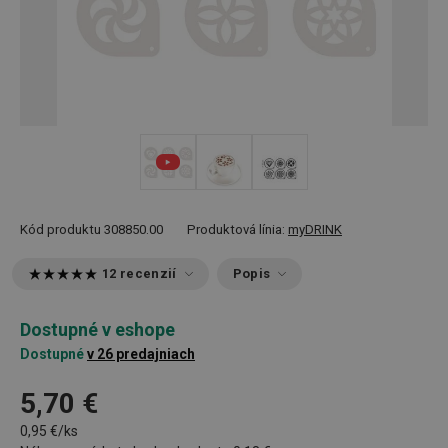
Kód produktu
308850.00
Produktová línia:
myDRINK
12 recenzií
Popis
Dostupné v eshope
Dostupné
v 26 predajniach
5,70 €
0,95 €/ks