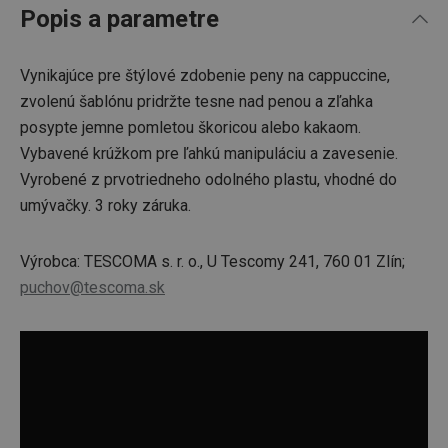
Popis a parametre
Vynikajúce pre štýlové zdobenie peny na cappuccine,
zvolenú šablónu pridržte tesne nad penou a zľahka
posypte jemne pomletou škoricou alebo kakaom.
Vybavené krúžkom pre ľahkú manipuláciu a zavesenie.
Vyrobené z prvotriedneho odolného plastu, vhodné do
umývačky. 3 roky záruka.
Výrobca: TESCOMA s. r. o., U Tescomy 241, 760 01 Zlín;
puchov@tescoma.sk