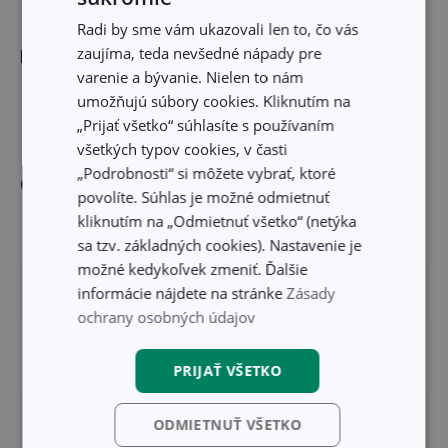
Radi by sme vám ukazovali len to, čo vás
zaujíma, teda nevšedné nápady pre
Rozmery
varenie a bývanie. Nielen to nám
umožňujú súbory cookies. Kliknutím na
PRIEMER (CM)
10
„Prijať všetko“ súhlasíte s používaním
všetkých typov cookies, v časti
„Podrobnosti“ si môžete vybrať, ktoré
Ostatné parametre
povolíte. Súhlas je možné odmietnuť
kliknutím na „Odmietnuť všetko“ (netýka
MATERIÁL
plast
sa tzv. základných cookies). Nastavenie je
možné kedykoľvek zmeniť. Ďalšie
informácie nájdete na stránke
Zásady
PRODUKTOVÁ LÍNIA
myDRINK
ochrany osobných údajov
pomôcky na prípravu
TYP
kávy
PRIJAŤ VŠETKO
ZARADENIE
pitie čaju a kávy
ODMIETNUŤ VŠETKO