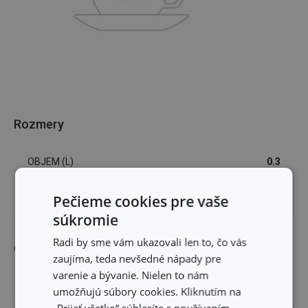
Rozmery
OBJEM (L)
0.3
Pečieme cookies pre vaše
VÝŠKA PRODUKTU (CM)
6
súkromie
Radi by sme vám ukazovali len to, čo vás
Ostatné parametre
zaujíma, teda nevšedné nápady pre
varenie a bývanie. Nielen to nám
MATERIÁL
porcelán
umožňujú súbory cookies. Kliknutím na