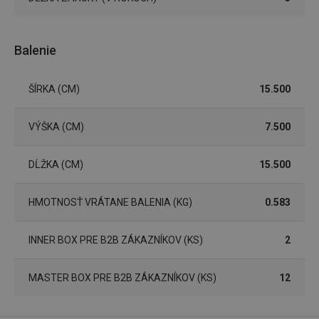
Marketingové
Funkčné súbory
Balenie
cookies
ŠÍRKA (CM)
15.500
VÝŠKA (CM)
7.500
Základné (funkčné) cookies
DĹŽKA (CM)
15.500
Analytické a preferenčné cookies
Marketingové cookies
Funkčné súbory
HMOTNOSŤ VRÁTANE BALENIA (KG)
0.583
Nevyhnutne potrebné súbory cookie umožňujú
základné funkcie webovej lokality, ako prihlásenie
používateľa a správa účtu. Webová lokalita sa nedá
INNER BOX PRE B2B ZÁKAZNÍKOV (KS)
2
správne používať bez nevyhnutne potrebných
súborov cookie.
MASTER BOX PRE B2B ZÁKAZNÍKOV (KS)
12
Poskytovateľ
/
Uplynutie
Názov
Doména
platnosti
receive-cookie-deprecation
.doubleclick.net
4 mesiace