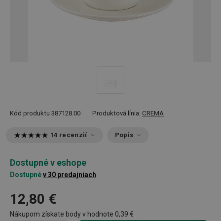
Kód produktu
387128.00
Produktová línia:
CREMA
14 recenzií
Popis
Dostupné v eshope
Dostupné
v 30 predajniach
12,80 €
Nákupom získate body v hodnote
0,39 €