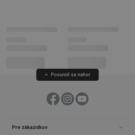
tenkostenného porcelánu „new bone“, ktorý je výnimočný
svojou mimoriadnou belosťou a vysokou odolnosťou. Je
tenký, ľahký a pritom veľmi pevný. Podávajte svoj
obľúbený nápoj štýlovo, o to viac si ho vychutnáte.
__rtbh.lid
www.tescoma.sk
1 rok
Nápoje
Posunúť sa nahor
pid
1
Twitter Inc.
sekunda
.smartadserver.com
Pre zákazníkov