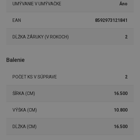
UMÝVANIE V UMÝVAČKE
Áno
Marketingové
Funkčné súbory
cookies
EAN
8592973121841
DĹŽKA ZÁRUKY (V ROKOCH)
2
Základné (funkčné) cookies
Balenie
Analytické a preferenčné cookies
Marketingové cookies
Funkčné súbory
POČET KS V SÚPRAVE
2
Nevyhnutne potrebné súbory cookie umožňujú
základné funkcie webovej lokality, ako prihlásenie
ŠÍRKA (CM)
16.500
používateľa a správa účtu. Webová lokalita sa nedá
správne používať bez nevyhnutne potrebných
súborov cookie.
VÝŠKA (CM)
10.800
Poskytovateľ
/
Uplynutie
Názov
Doména
platnosti
DĹŽKA (CM)
16.500
receive-cookie-deprecation
.doubleclick.net
4 mesiace
4 týždne