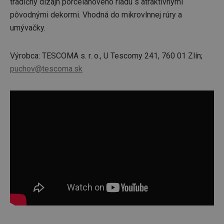
tradičný dizajn porcelánového riadu s atraktívnymi
pôvodnými dekormi. Vhodná do mikrovlnnej rúry a
umývačky.
Výrobca: TESCOMA s. r. o., U Tescomy 241, 760 01 Zlín;
puchov@tescoma.sk