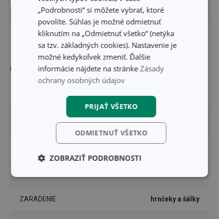
VÝŠKA PRODUKTU (CM)
7
„Podrobnosti“ si môžete vybrať, ktoré
povolíte. Súhlas je možné odmietnuť
kliknutím na „Odmietnuť všetko“ (netýka
PRIEMER (CM)
15
sa tzv. základných cookies). Nastavenie je
možné kedykoľvek zmeniť. Ďalšie
Ostatné parametre
informácie nájdete na stránke
Zásady
ochrany osobných údajov
MATERIÁL
porcelán
PRIJAŤ VŠETKO
PRODUKTOVÁ LÍNIA
myCOFFEE
ODMIETNUŤ VŠETKO
TYP
kávový servis
ZOBRAZIŤ PODROBNOSTI
VHODNÉ DO MIKROVLNNEJ RÚRY
Áno
Základné
Analytické a
(funkčné) cookies
preferenčné
cookies
ZARADENIE
hrnčeky a šálky