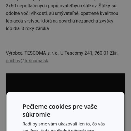
2x60 nepotlačených popisovateľných štítkov. Štítky sú
odolné voči vlhkosti, sú umývateľné, opatrené kvalitnou
lepiacou vrstvou, ktorá na povrchu nezanechá zvyšky
lepidla. 3 roky záruka.
Výrobca: TESCOMA s. r. o., U Tescomy 241, 760 01 Zlín;
puchov@tescoma.sk
Pečieme cookies pre vaše
súkromie
Radi by sme vám ukazovali len to, čo vás
zaujíma, teda nevšedné nápady pre