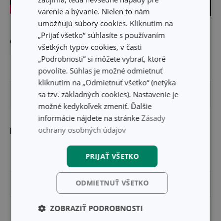
varenie a bývanie. Nielen to nám
umožňujú súbory cookies. Kliknutím na
„Prijať všetko“ súhlasíte s používaním
Ostatné parametre
všetkých typov cookies, v časti
„Podrobnosti“ si môžete vybrať, ktoré
PRODUKTOVÁ LÍNIA
4FOOD
povolíte. Súhlas je možné odmietnuť
kliknutím na „Odmietnuť všetko“ (netýka
sa tzv. základných cookies). Nastavenie je
EAN
8595028454963
možné kedykoľvek zmeniť. Ďalšie
informácie nájdete na stránke
Zásady
ochrany osobných údajov
Balenie
PRIJAŤ VŠETKO
ŠÍRKA (CM)
21.500
ODMIETNUŤ VŠETKO
VÝŠKA (CM)
0.100
ZOBRAZIŤ PODROBNOSTI
DĹŽKA (CM)
33.000