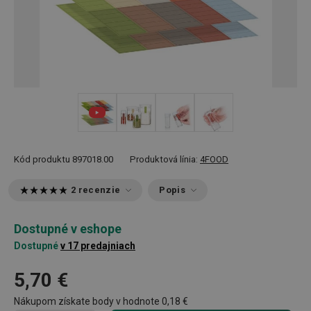
+ 2
Kód produktu
897018.00
Produktová línia:
4FOOD
2 recenzie
Popis
Dostupné v eshope
Dostupné
v 17 predajniach
5,70 €
Nákupom získate body v hodnote
0,18 €