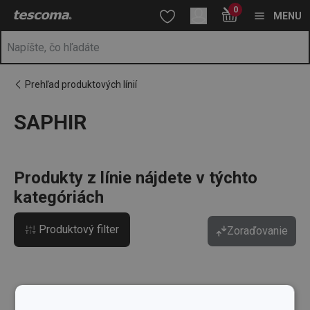
Nachádzate sa na stránke SAPHIR
0
Prejsť na vyhľadávanie
Prejsť na hlavný obsah
Prejsť na navigáciu
MENU
Prehľad produktových línií
SAPHIR
a
na
Produkty z línie nájdete v týchto
kategóriách
Produktový filter
Zoraďovanie