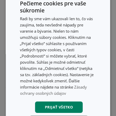
Filtru neodpovedajú žiadne výsledky
Pečieme cookies pre vaše
súkromie
Pre vaše presné vyhľadávanie momentálne
nemáme žiadne výsledky.
Radi by sme vám ukazovali len to, čo vás
Skúste byť viac špecifický, alebo sa pozrite,
zaujíma, teda nevšedné nápady pre
či ste nevyfiltrovali neexistujúce údaje.
varenie a bývanie. Nielen to nám
umožňujú súbory cookies. Kliknutím na
„Prijať všetko“ súhlasíte s používaním
všetkých typov cookies, v časti
Posunúť sa nahor
„Podrobnosti“ si môžete vybrať, ktoré
povolíte. Súhlas je možné odmietnuť
kliknutím na „Odmietnuť všetko“ (netýka
sa tzv. základných cookies). Nastavenie je
možné kedykoľvek zmeniť. Ďalšie
informácie nájdete na stránke
Zásady
ochrany osobných údajov
Pre zákazníkov
PRIJAŤ VŠETKO
TESCOMA klub
Všetko o nákupe