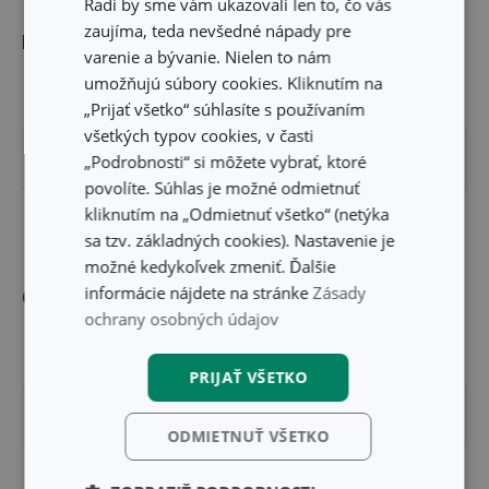
Radi by sme vám ukazovali len to, čo vás
zaujíma, teda nevšedné nápady pre
Rozmery
varenie a bývanie. Nielen to nám
umožňujú súbory cookies. Kliknutím na
ŠÍRKA PRODUKTU (CM)
18
„Prijať všetko“ súhlasíte s používaním
všetkých typov cookies, v časti
VÝŠKA PRODUKTU (CM)
1.5
„Podrobnosti“ si môžete vybrať, ktoré
povolíte. Súhlas je možné odmietnuť
kliknutím na „Odmietnuť všetko“ (netýka
DĹŽKA PRODUKTU (CM)
27
sa tzv. základných cookies). Nastavenie je
možné kedykoľvek zmeniť. Ďalšie
informácie nájdete na stránke
Zásady
Ostatné parametre
ochrany osobných údajov
MATERIÁL
akáciové drevo
PRIJAŤ VŠETKO
PRODUKTOVÁ LÍNIA
FEELWOOD
ODMIETNUŤ VŠETKO
TYP
krájacia doska