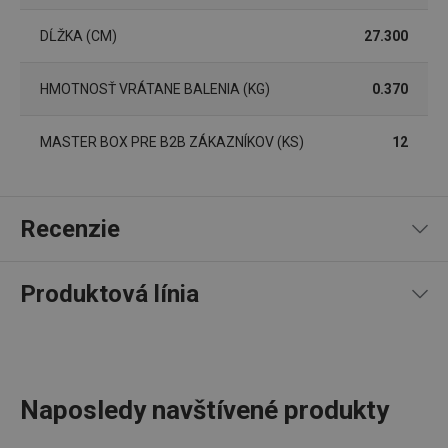
správne používať bez nevyhnutne potrebných
súborov cookie.
DĹŽKA (CM)
27.300
Poskytovateľ
/
Uplynutie
Názov
Doména
platnosti
HMOTNOSŤ VRÁTANE BALENIA (KG)
0.370
receive-cookie-deprecation
.doubleclick.net
4 mesiace
4 týždne
MASTER BOX PRE B2B ZÁKAZNÍKOV (KS)
12
Recenzie
Produktová línia
100
%
5
3
x
4
0
x
Google
3
0
x
Privacy Policy
2
0
x
cjConsent
.tescoma.sk
1 rok
3 recenzie
Naposledy navštívené produkty
1
0
x
0
0
x