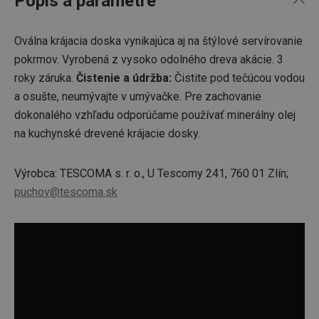
Popis a parametre
Oválna krájacia doska vynikajúca aj na štýlové servírovanie
pokrmov. Vyrobená z vysoko odolného dreva akácie. 3
roky záruka.
Čistenie a údržba:
Čistite pod tečúcou vodou
a osušte, neumývajte v umývačke. Pre zachovanie
dokonalého vzhľadu odporúčame používať minerálny olej
na kuchynské drevené krájacie dosky.
Výrobca: TESCOMA s. r. o., U Tescomy 241, 760 01 Zlín;
puchov@tescoma.sk