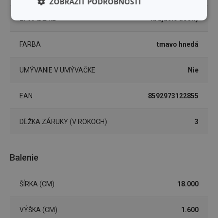
ZOBRAZIŤ PODROBNOSTI
ZARADENIE
krájacie dosky
Základné
Analytické a
(funkčné) cookies
preferenčné
cookies
FARBA
tmavo hnedá
UMÝVANIE V UMÝVAČKE
Nie
Marketingové
Funkčné súbory
cookies
EAN
8592973122855
DĹŽKA ZÁRUKY (V ROKOCH)
3
Základné (funkčné) cookies
Balenie
Analytické a preferenčné cookies
Marketingové cookies
Funkčné súbory
ŠÍRKA (CM)
18.000
Nevyhnutne potrebné súbory cookie umožňujú
základné funkcie webovej lokality, ako prihlásenie
VÝŠKA (CM)
1.600
používateľa a správa účtu. Webová lokalita sa nedá