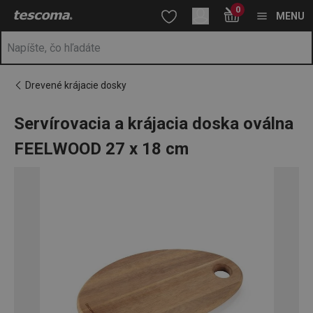
Nachádzate sa na stránke Servírovacia a krájacia doska ováln
0
Prejsť na vyhľadávanie
Prejsť na hlavný obsah
Prejsť na navigáciu
MENU
Drevené krájacie dosky
Servírovacia a krájacia doska oválna
FEELWOOD 27 x 18 cm