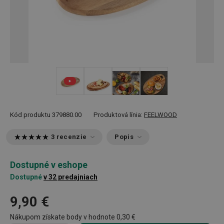
+ 4
Kód produktu
379880.00
Produktová línia:
FEELWOOD
3 recenzie
Popis
Dostupné v eshope
Dostupné
v 32 predajniach
9,90 €
Nákupom získate body v hodnote
0,30 €