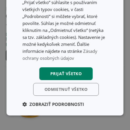
„Prijať všetko“ súhlasíte s používaním
Ručné sito DELÍCIA
Mechanické sitko
všetkých typov cookies, v časti
ø 18 cm
DELÍCIA, nerez
„Podrobnosti“ si môžete vybrať, ktoré
povolíte. Súhlas je možné odmietnuť
12,40 €
17,00 €
kliknutím na „Odmietnuť všetko“ (netýka
Dostupné v eshope
Dostupné v eshope
sa tzv. základných cookies). Nastavenie je
Môžete mať ihneď v 32
Môžete mať ihneď v 30
možné kedykoľvek zmeniť. Ďalšie
predajniach
predajniach
informácie nájdete na stránke
Zásady
Do košíka
Do košíka
ochrany osobných údajov
PRIJAŤ VŠETKO
ODMIETNUŤ VŠETKO
ZOBRAZIŤ PODROBNOSTI
Základné
Analytické a
(funkčné) cookies
preferenčné
cookies