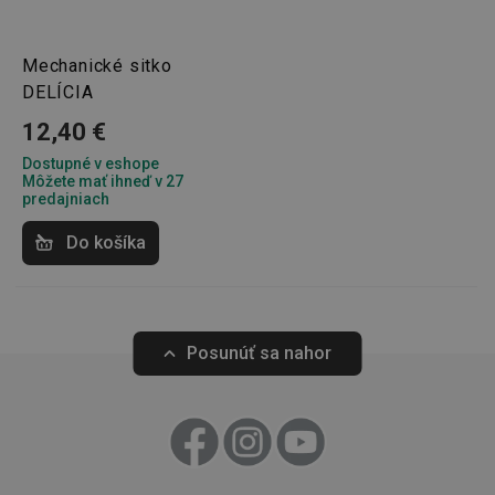
Mechanické sitko
Marketingové
Funkčné súbory
cookies
DELÍCIA
12,40 €
Dostupné v eshope
Môžete mať ihneď v 27
predajniach
Do košíka
Základné (funkčné) cookies
Analytické a preferenčné cookies
Marketingové cookies
Funkčné súbory
Nevyhnutne potrebné súbory cookie umožňujú
Posunúť sa nahor
základné funkcie webovej lokality, ako prihlásenie
používateľa a správa účtu. Webová lokalita sa nedá
správne používať bez nevyhnutne potrebných
súborov cookie.
Poskytovateľ
/
Uplynutie
Názov
Doména
platnosti