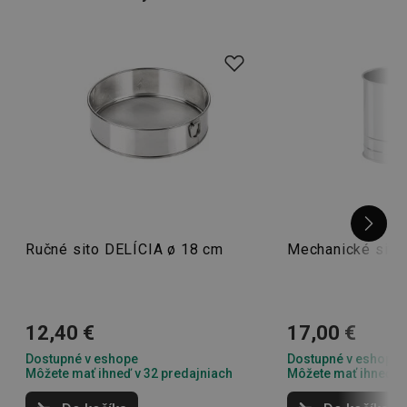
z nerezovej ocele či odolného plastu!
Tip: Čo by ste povedali na
sypaciu nádobu
, ktorou
rovnomerne vysypete
formy na pečenie
alebo ozdobíte
hotové pokrmy cukrom alebo kakaom?
Ručné sito DELÍCIA ø 18 cm
Mechanické sitk
12,40 €
17,00 €
Dostupné v eshope
Dostupné v eshope
Môžete mať ihneď v 32 predajniach
Môžete mať ihneď v 