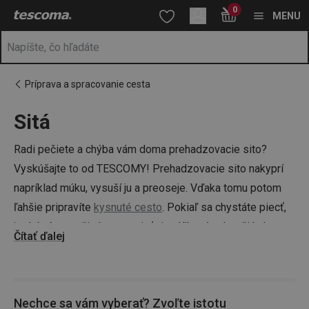
Nachádzate sa na stránke Sitá
0
Prejsť na vyhľadávanie
Prejsť na hlavný obsah
Prejsť na navigáciu
MENU
Príprava a spracovanie cesta
Sitá
a
na
Radi pečiete a chýba vám doma prehadzovacie sito?
Vyskúšajte to od TESCOMY! Prehadzovacie sito nakyprí
napríklad múku, vysuší ju a preoseje. Vďaka tomu potom
ľahšie pripravíte
kysnuté cesto
. Pokiaľ sa chystáte piecť,
je dobré na začiatku preosiať aj práškový cukor či kakao, a
Čítať ďalej
to z toho dôvodu, že sa tým zbavíte nechcených hrudiek,
ktoré v balení často vzniknú. Sitom tiež rovnomerne
posypete napríklad
bábovku
alebo
makový veniec
. V
Nechce sa vám vyberať? Zvoľte istotu
ponuke pre vás máme ako ručné sitá, tak mechanické, a to