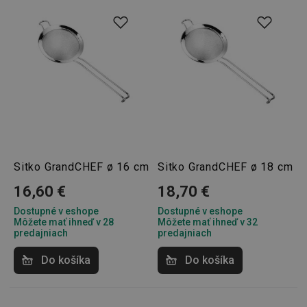
lastVisitedProducts
www.tescoma.sk
4 týždne
2 dni
shopsys_abc
www.tescoma.sk
6
mesiacov
SERVERID
Cookies
HAProxy
relácie
Technologies LLC
Sitko GrandCHEF ø 16 cm
Sitko GrandCHEF ø 18 cm
.clickonometrics.pl
16,60 €
18,70 €
Dostupné v eshope
Dostupné v eshope
Môžete mať ihneď v 28
Môžete mať ihneď v 32
predajniach
predajniach
Do košíka
Do košíka
CookieScriptConsent
1 mesiac
CookieScript
www.tescoma.sk