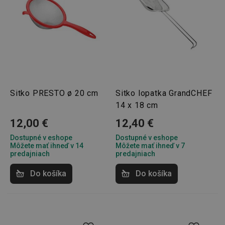
Google
Privacy Policy
cjConsent
.tescoma.sk
1 rok
Sitko PRESTO ø 20 cm
Sitko lopatka GrandCHEF
14 x 18 cm
12,00 €
12,40 €
Dostupné v eshope
Dostupné v eshope
Môžete mať ihneď v 14
Môžete mať ihneď v 7
udid
.tescoma.cz
1 mesiac
predajniach
predajniach
Do košíka
Do košíka