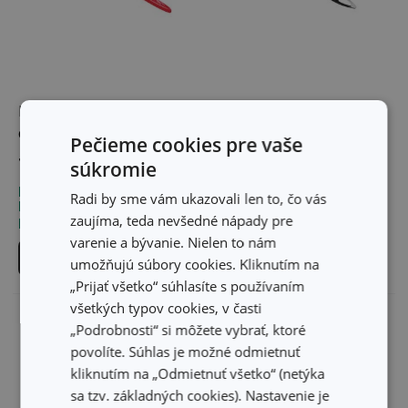
Extra jemné sitko na
Sitko celonerezové
cedenie PRESTO ø 17 cm
PRESTO ø 10 cm
Pečieme cookies pre vaše
7,80 €
7,80 €
súkromie
Dostupné v eshope
Dostupné v eshope
Radi by sme vám ukazovali len to, čo vás
Môžete mať ihneď v 29
Môžete mať ihneď v 24
zaujíma, teda nevšedné nápady pre
predajniach
predajniach
varenie a bývanie. Nielen to nám
Do košíka
Do košíka
umožňujú súbory cookies. Kliknutím na
„Prijať všetko“ súhlasíte s používaním
všetkých typov cookies, v časti
„Podrobnosti“ si môžete vybrať, ktoré
povolíte. Súhlas je možné odmietnuť
kliknutím na „Odmietnuť všetko“ (netýka
sa tzv. základných cookies). Nastavenie je