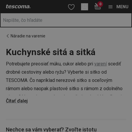
Nachádzate sa na stránke Kuchynské sitká - v niekoľkých rozm
0
Prejsť na vyhľadávanie
Prejsť na hlavný obsah
Prejsť na navigáciu
MENU
Náradie na varenie
Kuchynské sitá a sitká
a
na
Potrebujete preosiať múku, cukor alebo pri
varení
scediť
drobné cestoviny alebo ryžu? Vyberte si sitko od
TESCOMA. Čo napríklad nerezové sitko s oceľovým
rámom alebo naopak plastové sitko s rámom z odolného
plastu? V ponuke pre vás máme všetky obvyklé veľkosti
Čítať ďalej
kuchynských sitiek, a to aj v niekoľkých farebných
variantách. Zlaďte si
kuchynské náradie
s celkovým
dizajnom kuchyne.
Nechce sa vám vyberať? Zvoľte istotu