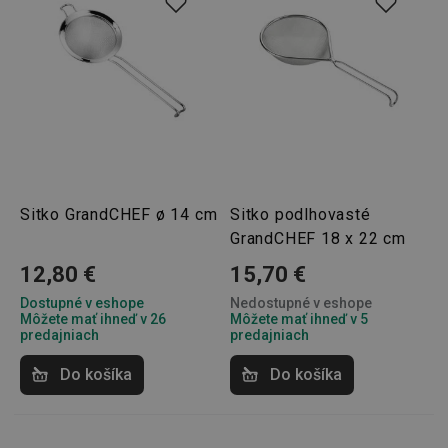
__rtbh.lid
www.tescoma.sk
1 rok
Sitko GrandCHEF ø 14 cm
Sitko podlhovasté
GrandCHEF 18 x 22 cm
pid
1
Twitter Inc.
12,80 €
15,70 €
sekunda
.smartadserver.com
Dostupné v eshope
Nedostupné v eshope
Môžete mať ihneď v 26
Môžete mať ihneď v 5
predajniach
predajniach
Do košíka
Do košíka