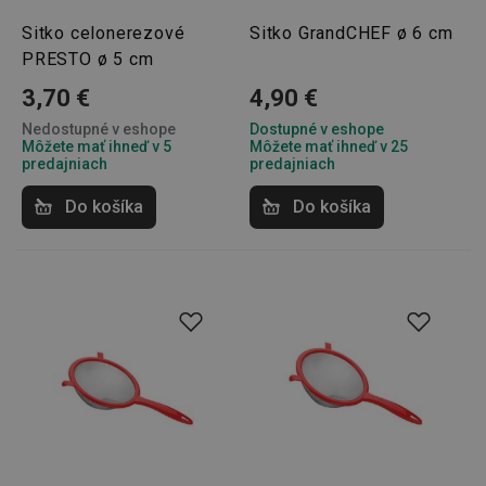
Sitko celonerezové
Sitko GrandCHEF ø 6 cm
PRESTO ø 5 cm
3,70 €
4,90 €
Nedostupné v eshope
Dostupné v eshope
Môžete mať ihneď v 5
Môžete mať ihneď v 25
predajniach
predajniach
Do košíka
Do košíka