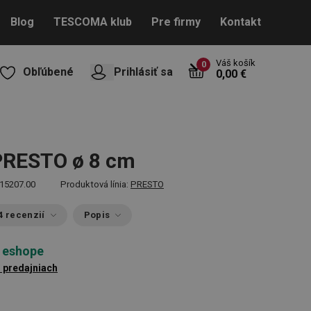
Blog
TESCOMA klub
Pre firmy
Kontakt
Váš košík
0
Obľúbené
Prihlásiť sa
0,00 €
PRESTO ø 8 cm
15207.00
Produktová línia:
PRESTO
4 recenzií
Popis
 eshope
1 predajniach