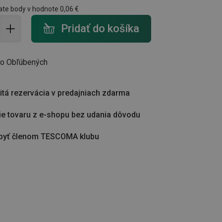
ate body v hodnote
0,06 €
do košíka - počet
Pridať do košíka
do Obľúbených
tá rezervácia v predajniach zdarma
ie tovaru z e-shopu bez udania dôvodu
byť členom TESCOMA klubu