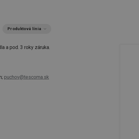
Produktová línia
la a pod. 3 roky záruka.
n;
puchov@tescoma.sk