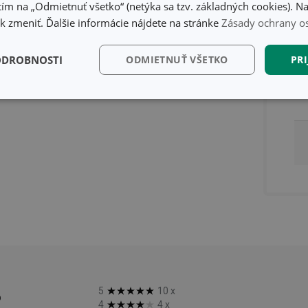
ím na „Odmietnuť všetko“ (netýka sa tzv. základných cookies). Na
 zmeniť. Ďalšie informácie nájdete na stránke
Zásady ochrany o
ODROBNOSTI
ODMIETNUŤ VŠETKO
PRI
kčné)
Analytické a
Marketingové
Fu
preferenčné cookies
cookies
kčné) cookies
Analytické a preferenčné cookies
Marketingové cookies
F
súbory cookie umožňujú základné funkcie webovej lokality, ako prihlásenie používate
edá správne používať bez nevyhnutne potrebných súborov cookie.
Poskytovateľ
/
Uplynutie
Popis
Doména
platnosti
%
5
10
x
recation
.doubleclick.net
4 mesiace
Tento soubor cookie se používá pro sig
4
4
x
4 týždne
webových stránek o depreciaci soubor