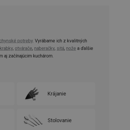
ookie-Script.com k
soubory cookie
okie Cookie-
šenie ľudí a
ospešné, pretože
žívaní tejto
chynské potreby
. Vyrábame ich z kvalitných
vu stavu relácie
.
krabky
,
otvárače
,
naberačky
,
sitá
,
nože
a ďalšie
 aj začínajúcim kuchárom.
šení mezi lidmi a
bylo možné podávat
vých stránek.
ženie súhlasu
iu s webom.
níka o rôznych
Krájanie
astavení, ktoré
ctené v budúcich
Stolovanie