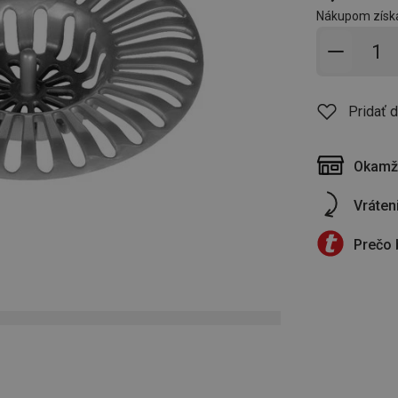
Nákupom získ
Pridať 
Pridať 
Okamži
Vráten
Prečo 