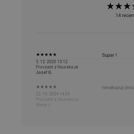
14 recen
cjConsent
udid
__rtbh.lid
Super !
3. 12. 2025 13:12
Prevzaté z Heureka.sk
pid
Jozef G.
nenakupuji jino
lastVisitedProducts
22. 10. 2024 14:54
Prevzaté z Heureka.cz
Alena J.
shopsys_abc
SERVERID