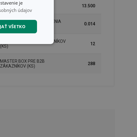
stavenie je
DĹŽKA (CM)
13.500
sobných údajov
HMOTNOSŤ VRÁTANE BALENIA
0.014
JAŤ VŠETKO
(KG)
INNER BOX PRE B2B ZÁKAZNÍKOV
12
nkčné súbory
(KS)
MASTER BOX PRE B2B
288
ZÁKAZNÍKOV (KS)
unkčné súbory
ľa a správa účtu.
nál majiteli
ů cookie, které