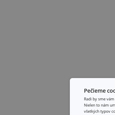
Pečieme coo
Radi by sme vám u
Nielen to nám umo
všetkých typov co