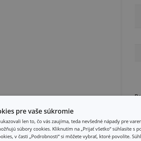
Ba
kies pre vaše súkromie
kazovali len to, čo vás zaujíma, teda nevšedné nápady pre varen
žňujú súbory cookies. Kliknutím na „Prijať všetko“ súhlasíte s 
okies, v časti „Podrobnosti“ si môžete vybrať, ktoré povolíte. Sú