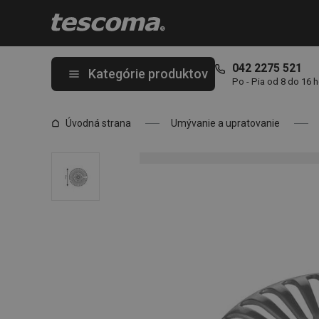
Nachádzate sa na stránke Sitko PRESTO ø 8 cm
042 2275 521
Kategórie produktov
Po - Pia od 8 do 16 
Úvodná strana
Umývanie a upratovanie