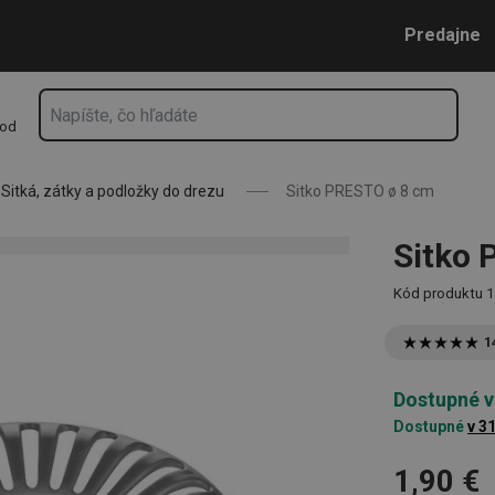
Prejsť na vyhľadávanie
Prejsť na hlavný obsah
Prejsť na navigáciu
Predajne
hod
Sitká, zátky a podložky do drezu
Sitko PRESTO ø 8 cm
Sitko 
Kód produktu
1
1
Dostupné v
Dostupné
v 3
1,90 €