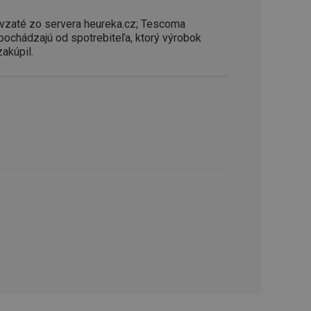
řizpůsobivosti s
právními předpisy o
vzaté zo servera heureka.cz; Tescoma
 pochádzajú od spotrebiteľa, ktorý výrobok
ádání souhlasu
zakúpil.
ránkách.
ntifikaci zařízení,
aby sledovala
enost.
ingu a ke zlepšení
e je přiřadí
tnější a efektivnější
evníkom webových
Twitterom z webovej
ledné produkty
 skúseností
e. Identifikuje
u do prehľadávača.
lancer.