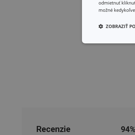
odmietnuť kliknut
možné kedykoľvek
ZOBRAZIŤ P
Základné (fun
cookies
Základné (fun
Nevyhnutne potrebné 
Webová lokalita sa n
Názov
Recenzie
94
receive-cookie-dep