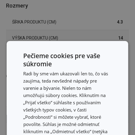
Rozmery
ŠÍRKA PRODUKTU (CM)
4.3
VÝŠKA PRODUKTU (CM)
14
DĹŽKA PRODUKTU (CM)
Pečieme cookies pre vaše
2.5
súkromie
Radi by sme vám ukazovali len to, čo vás
Ostatné parametre
zaujíma, teda nevšedné nápady pre
varenie a bývanie. Nielen to nám
borosilikátové sklo, korok,
umožňujú súbory cookies. Kliknutím na
MATERIÁL
nerezová oceľ
„Prijať všetko“ súhlasíte s používaním
všetkých typov cookies, v časti
PRODUKTOVÁ LÍNIA
myDRINK
„Podrobnosti“ si môžete vybrať, ktoré
povolíte. Súhlas je možné odmietnuť
TYP
sitko na čaj
kliknutím na „Odmietnuť všetko“ (netýka