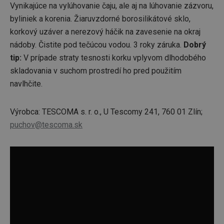
Vynikajúce na vylúhovanie čaju, ale aj na lúhovanie zázvoru,
byliniek a korenia. Žiaruvzdorné borosilikátové sklo,
korkový uzáver a nerezový háčik na zavesenie na okraj
nádoby. Čistite pod tečúcou vodou. 3 roky záruka.
Dobrý
tip:
V prípade straty tesnosti korku vplyvom dlhodobého
skladovania v suchom prostredí ho pred použitím
navlhčite.
Výrobca: TESCOMA s. r. o., U Tescomy 241, 760 01 Zlín;
puchov@tescoma.sk