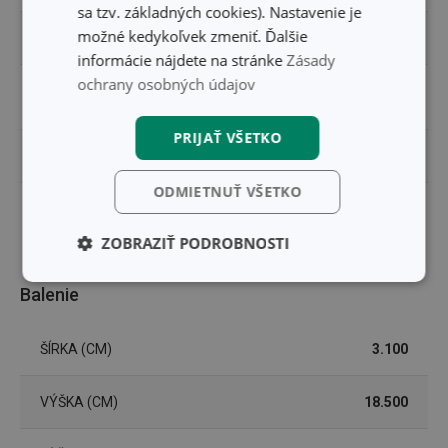
sa tzv. základných cookies). Nastavenie je
možné kedykoľvek zmeniť. Ďalšie
ZARADENIE
pitie čaju a kávy
informácie nájdete na stránke
Zásady
ochrany osobných údajov
UMÝVANIE V
Nie
UMÝVAČKE
PRIJAŤ VŠETKO
EAN
8592973125863
ODMIETNUŤ VŠETKO
DĹŽKA ZÁRUKY (V
3
ROKOCH)
ZOBRAZIŤ PODROBNOSTI
Základné
Analytické a
Balenie
(funkčné) cookies
preferenčné
cookies
ŠÍRKA (CM)
3.100
Marketingové
Funkčné súbory
VÝŠKA (CM)
18.500
cookies