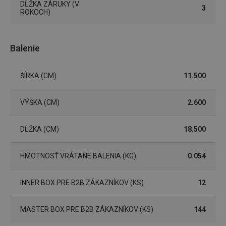
(funkčné) cookies
preferenčné
DĹŽKA ZÁRUKY (V
3
cookies
ROKOCH)
Balenie
Marketingové
Funkčné súbory
cookies
ŠÍRKA (CM)
11.500
VÝŠKA (CM)
2.600
DĹŽKA (CM)
18.500
Základné (funkčné) cookies
Analytické a preferenčné cookies
HMOTNOSŤ VRÁTANE BALENIA (KG)
0.054
Marketingové cookies
Funkčné súbory
Nevyhnutne potrebné súbory cookie umožňujú
INNER BOX PRE B2B ZÁKAZNÍKOV (KS)
12
základné funkcie webovej lokality, ako prihlásenie
používateľa a správa účtu. Webová lokalita sa nedá
správne používať bez nevyhnutne potrebných
súborov cookie.
MASTER BOX PRE B2B ZÁKAZNÍKOV (KS)
144
Poskytovateľ
/
Uplynutie