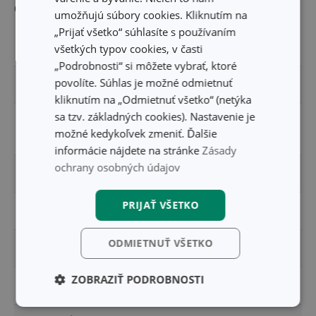
Ostatné parametre
umožňujú súbory cookies. Kliknutím na
„Prijať všetko“ súhlasíte s používaním
MATERIÁL
plast, nerezová oceľ
všetkých typov cookies, v časti
„Podrobnosti“ si môžete vybrať, ktoré
povolíte. Súhlas je možné odmietnuť
PRODUKTOVÁ LÍNIA
PRESTO
kliknutím na „Odmietnuť všetko“ (netýka
sa tzv. základných cookies). Nastavenie je
pomôcka na
TYP
možné kedykoľvek zmeniť. Ďalšie
upratovanie
informácie nájdete na stránke
Zásady
ochrany osobných údajov
ZARADENIE
umývanie a upratovanie
PRIJAŤ VŠETKO
FARBA
šedá
ODMIETNUŤ VŠETKO
UMÝVANIE V UMÝVAČKE
Nie
ZOBRAZIŤ PODROBNOSTI
EAN
8595028439205
Základné
Analytické a