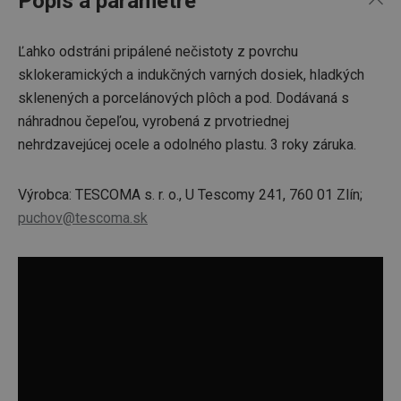
Popis a parametre
Ľahko odstráni pripálené nečistoty z povrchu
sklokeramických a indukčných varných dosiek, hladkých
sklenených a porcelánových plôch a pod. Dodávaná s
náhradnou čepeľou, vyrobená z prvotriednej
nehrdzavejúcej ocele a odolného plastu. 3 roky záruka.
Výrobca: TESCOMA s. r. o., U Tescomy 241, 760 01 Zlín;
puchov@tescoma.sk