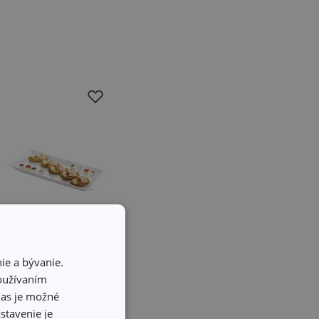
ie a bývanie.
používaním
Servírovací
hlas je možné
podnos GUSTITO
stavenie je