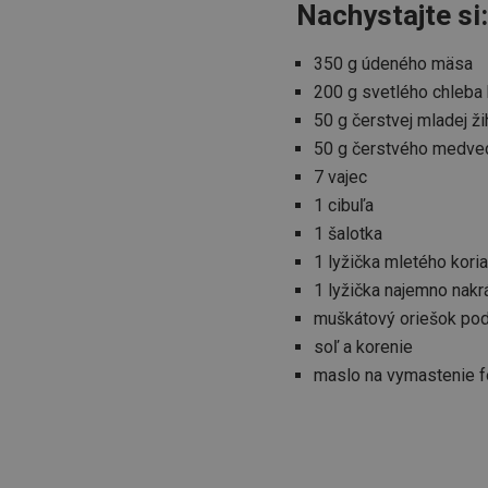
Nachystajte si:
350 g údeného mäsa
200 g svetlého chleba
50 g čerstvej mladej ži
50 g čerstvého medve
7 vajec
1 cibuľa
1 šalotka
1 lyžička mletého kori
1 lyžička najemno nakr
muškátový oriešok pod
soľ a korenie
maslo na vymastenie 