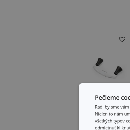
Pečieme coo
Radi by sme vám u
Nielen to nám umo
Krájacia kolíska
všetkých typov co
SONIC 18 cm
odmietnuť kliknut