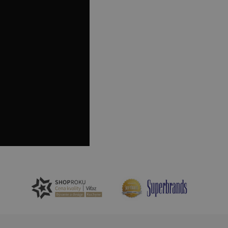
právními předpisy o
ádání souhlasu
ránkách.
ntifikaci zařízení,
aby sledovala
enost.
ingu a ke zlepšení
e je přiřadí
tnější a efektivnější
evníkom webových
Twitterom z webovej
ledné produkty
 skúseností
e. Identifikuje
u do prehľadávača.
lancer.
ookie-Script.com k