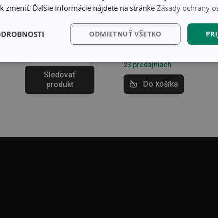
36 x 24 cm
SEASON 10 ks, na
 zmeniť. Ďalšie informácie nájdete na stránke
Zásady ochrany o
závesnej lište
19,80 €
ODROBNOSTI
ODMIETNUŤ VŠETKO
PRI
19,00 €
Nedostupné v eshope
Môžete mať ihneď v 8
Dostupné v eshope
predajniach
Môžete mať ihneď v
kčné)
Analytické a
Marketingové
Fu
23 predajniach
preferenčné cookies
cookies
Sledovať
Do košíka
produkt
kčné) cookies
Analytické a preferenčné cookies
Marketingové cookies
F
súbory cookie umožňujú základné funkcie webovej lokality, ako prihlásenie používate
edá správne používať bez nevyhnutne potrebných súborov cookie.
Poskytovateľ
/
Uplynutie
Popis
Doména
platnosti
recation
.doubleclick.net
4 mesiace
Tento soubor cookie se používá pro sig
4 týždne
webových stránek o depreciaci soubor
systém přijímá, a zajištění souladu a p