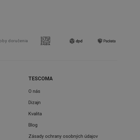
soubory cookie
okie Cookie-
šenie ľudí a
ospešné, pretože
žívaní tejto
oby doručenia
vu stavu relácie
.
šení mezi lidmi a
bylo možné podávat
vých stránek.
TESCOMA
ženie súhlasu
iu s webom.
níka o rôznych
O nás
astavení, ktoré
ctené v budúcich
Dizajn
Kvalita
Blog
Zásady ochrany osobných údajov