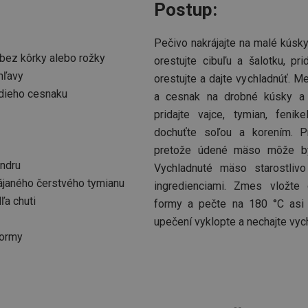
Postup:
Pečivo nakrájajte na malé kúsky
 bez kôrky alebo rožky
orestujte cibuľu a šalotku, pr
hľavy
orestujte a dajte vychladnúť. M
dieho cesnaku
a cesnak na drobné kúsky a p
pridajte vajce, tymian, fenik
dochuťte soľou a korením. Pr
pretože údené mäso môže b
andru
Vychladnuté mäso starostlivo
ájaného čerstvého tymianu
ingredienciami. Zmes vložt
ľa chuti
formy a pečte na 180 °C asi 
upečení vyklopte a nechajte vyc
formy