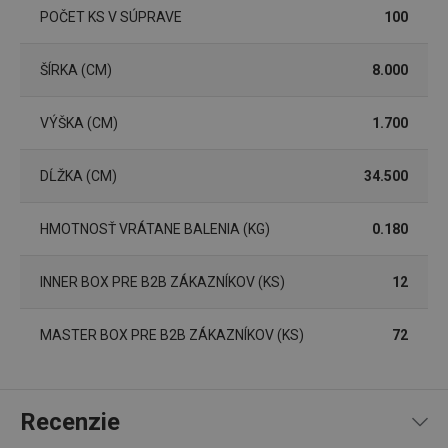
POČET KS V SÚPRAVE
100
Marketingové
Funkčné súbory
cookies
ŠÍRKA (CM)
8.000
VÝŠKA (CM)
1.700
DĹŽKA (CM)
34.500
Základné (funkčné) cookies
Analytické a preferenčné cookies
HMOTNOSŤ VRÁTANE BALENIA (KG)
0.180
Marketingové cookies
Funkčné súbory
Nevyhnutne potrebné súbory cookie umožňujú
INNER BOX PRE B2B ZÁKAZNÍKOV (KS)
12
základné funkcie webovej lokality, ako prihlásenie
používateľa a správa účtu. Webová lokalita sa nedá
správne používať bez nevyhnutne potrebných
MASTER BOX PRE B2B ZÁKAZNÍKOV (KS)
72
súborov cookie.
Poskytovateľ
/
Uplynutie
Názov
Doména
platnosti
receive-cookie-deprecation
.doubleclick.net
4 mesiace
Recenzie
4 týždne