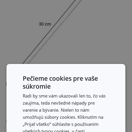
Pečieme cookies pre vaše
Rozmery
súkromie
Radi by sme vám ukazovali len to, čo vás
DĹŽKA PRODUKTU (CM)
30
zaujíma, teda nevšedné nápady pre
varenie a bývanie. Nielen to nám
umožňujú súbory cookies. Kliknutím na
Ostatné parametre
„Prijať všetko“ súhlasíte s používaním
všetkých typov cookies, v časti