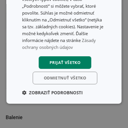
MATERIÁL
„Podrobnosti“ si môžete vybrať, ktoré
bambus
povolíte. Súhlas je možné odmietnuť
kliknutím na „Odmietnuť všetko“ (netýka
PRODUKTOVÁ LÍNIA
PRESTO
sa tzv. základných cookies). Nastavenie je
možné kedykoľvek zmeniť. Ďalšie
TYP
špajdle
informácie nájdete na stránke
Zásady
ochrany osobných údajov
ZARADENIE
pomôcky do kuchyne
PRIJAŤ VŠETKO
FARBA
svetlo hnedá
ODMIETNUŤ VŠETKO
EAN
8595028408782
ZOBRAZIŤ PODROBNOSTI
DĹŽKA ZÁRUKY (V ROKOCH)
2
Základné
Analytické a
(funkčné) cookies
preferenčné
cookies
Balenie