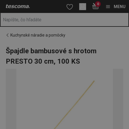
Nachádzate sa na stránke Špajdle bambusové s hrotom PRESTO
0
Prejsť na vyhľadávanie
Prejsť na hlavný obsah
Prejsť na navigáciu
MENU
Kuchynské náradie a pomôcky
Špajdle bambusové s hrotom
PRESTO 30 cm, 100 KS