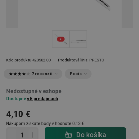
Kód produktu
420582.00
Produktová línia:
PRESTO
7 recenzií
Popis
Nedostupné v eshope
Dostupné
v 5 predajniach
4,10 €
Nákupom získate body v hodnote
0,13 €
Pridať do košíka - počet
Do košíka