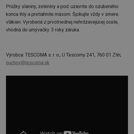
Prúžky slaniny, zeleniny a pod. uzavrite do ozubeného
konca ihly a pretiahnite mäsom. Špikujte vždy v smere
vlákien. Vyrobená z prvotriednej nehrdzavejúcej ocele,
vhodná do umývačky. 3 roky záruka.
Výrobca: TESCOMA s. r. o., U Tescomy 241, 760 01 Zlín;
puchov@tescoma.sk