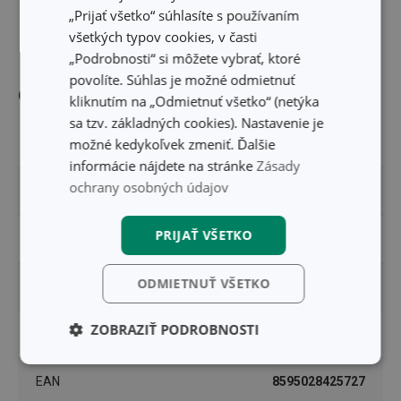
„Prijať všetko“ súhlasíte s používaním
DĹŽKA PRODUKTU (CM)
20
všetkých typov cookies, v časti
„Podrobnosti“ si môžete vybrať, ktoré
povolíte. Súhlas je možné odmietnuť
Ostatné parametre
kliknutím na „Odmietnuť všetko“ (netýka
sa tzv. základných cookies). Nastavenie je
možné kedykoľvek zmeniť. Ďalšie
MATERIÁL
nerezová oceľ
informácie nájdete na stránke
Zásady
ochrany osobných údajov
PRODUKTOVÁ LÍNIA
PRESTO
PRIJAŤ VŠETKO
TYP
grilovacia ihla
ODMIETNUŤ VŠETKO
ZARADENIE
pomôcky do kuchyne
ZOBRAZIŤ PODROBNOSTI
UMÝVANIE V UMÝVAČKE
Áno
Základné
Analytické a
(funkčné) cookies
preferenčné
EAN
8595028425727
cookies