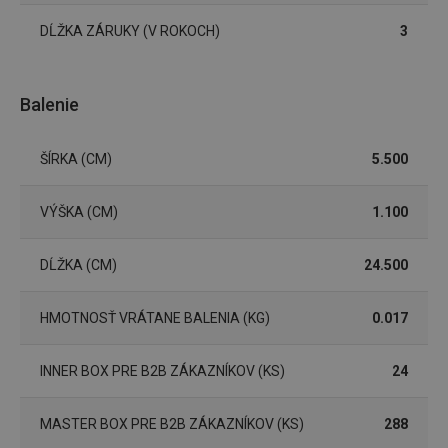
DĹŽKA ZÁRUKY (V ROKOCH)
3
Marketingové
Funkčné súbory
cookies
Balenie
ŠÍRKA (CM)
5.500
VÝŠKA (CM)
1.100
Základné (funkčné) cookies
Analytické a preferenčné cookies
DĹŽKA (CM)
24.500
Marketingové cookies
Funkčné súbory
HMOTNOSŤ VRÁTANE BALENIA (KG)
0.017
Nevyhnutne potrebné súbory cookie umožňujú
základné funkcie webovej lokality, ako prihlásenie
používateľa a správa účtu. Webová lokalita sa nedá
správne používať bez nevyhnutne potrebných
INNER BOX PRE B2B ZÁKAZNÍKOV (KS)
24
súborov cookie.
Poskytovateľ
/
Uplynutie
Názov
MASTER BOX PRE B2B ZÁKAZNÍKOV (KS)
288
Doména
platnosti