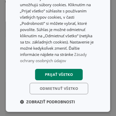
Ostatné parametre
umožňujú súbory cookies. Kliknutím na
„Prijať všetko“ súhlasíte s používaním
MATERIÁL
plast
všetkých typov cookies, v časti
„Podrobnosti“ si môžete vybrať, ktoré
povolíte. Súhlas je možné odmietnuť
PRODUKTOVÁ LÍNIA
PRESTO
kliknutím na „Odmietnuť všetko“ (netýka
sa tzv. základných cookies). Nastavenie je
TYP
príslušenstvo
možné kedykoľvek zmeniť. Ďalšie
informácie nájdete na stránke
Zásady
prestieranie, servítky a
ZARADENIE
ochrany osobných údajov
podložky
PRIJAŤ VŠETKO
FARBA
biela
ODMIETNUŤ VŠETKO
UMÝVANIE V
Nie
UMÝVAČKE
ZOBRAZIŤ PODROBNOSTI
EAN
8595028425864
Základné
Analytické a