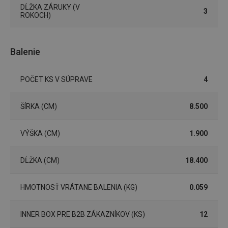
(funkčné) cookies
preferenčné
DĹŽKA ZÁRUKY (V
cookies
3
ROKOCH)
Marketingové
Funkčné súbory
Balenie
cookies
POČET KS V SÚPRAVE
4
ŠÍRKA (CM)
8.500
Základné (funkčné) cookies
VÝŠKA (CM)
1.900
Analytické a preferenčné cookies
Marketingové cookies
Funkčné súbory
DĹŽKA (CM)
18.400
Nevyhnutne potrebné súbory cookie umožňujú
základné funkcie webovej lokality, ako prihlásenie
HMOTNOSŤ VRÁTANE BALENIA (KG)
0.059
používateľa a správa účtu. Webová lokalita sa nedá
správne používať bez nevyhnutne potrebných
súborov cookie.
INNER BOX PRE B2B ZÁKAZNÍKOV (KS)
12
Poskytovateľ
/
Uplynutie
Názov