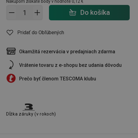
Nákupom získate body v hodnote
0,12 €
Pridať do košíka - počet
Do košíka
Pridať do Obľúbených
Okamžitá rezervácia v predajniach zdarma
Vrátenie tovaru z e-shopu bez udania dôvodu
Prečo byť členom TESCOMA klubu
Dĺžka záruky (v rokoch)