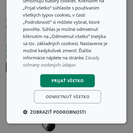
umožňujú súbory cookies. Kliknutím na
„Prijať všetko“ súhlasíte s používaním
všetkých typov cookies, v časti
Sporič vody biely
Sporič vody chrómovaný
„Podrobnosti“ si môžete vybrať, ktoré
PRESTO
PRESTO
povolíte. Súhlas je možné odmietnuť
kliknutím na „Odmietnuť všetko“ (netýka
5,30 €
6,60 €
sa tzv. základných cookies). Nastavenie je
Dostupné v eshope
Dostupné v eshope
možné kedykoľvek zmeniť. Ďalšie
Môžete mať ihneď v 23
Môžete mať ihneď v 30
predajniach
predajniach
informácie nájdete na stránke
Zásady
ochrany osobných údajov
Do košíka
Do košíka
PRIJAŤ VŠETKO
ODMIETNUŤ VŠETKO
ZOBRAZIŤ PODROBNOSTI
Základné
Analytické a
(funkčné) cookies
preferenčné