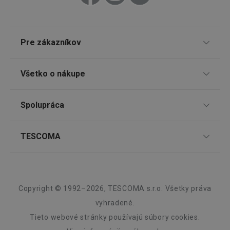
receive-cookie-deprecation
.doubleclick.net
4 mesiace
4 týždne
Pre zákazníkov
TESCOMA klub
Všetko o nákupe
Darčekové poukazy
Doprava a spôsob platby
Spolupráca
Zákaznícky servis TESCOMA
Nákupný poriadok
Najčastejšie otázky
Pre firmy
TESCOMA
Reklamácie a vrátenie tovaru v eshope
Google
Informácie o obaloch a elektroodpadoch
Affiliate program
Privacy Policy
Reklamácie v predajniach
O nás
cjConsent
.tescoma.sk
1 rok
Kariéra
Záruka a servis TESCOMA
Dizajn
Copyright © 1992–2026, TESCOMA s.r.o. Všetky práva
Kvalita
vyhradené.
Tieto webové stránky používajú súbory cookies.
Blog