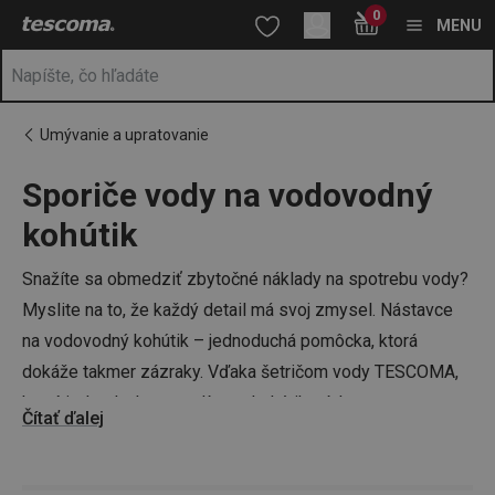
Nachádzate sa na stránke Sporiče vody - nadstavce na kohútik 
0
Prejsť na vyhľadávanie
Prejsť na hlavný obsah
Prejsť na navigáciu
MENU
Umývanie a upratovanie
Sporiče vody na vodovodný
a
na
kohútik
Snažíte sa obmedziť zbytočné náklady na spotrebu vody?
Myslite na to, že každý detail má svoj zmysel. Nástavce
na vodovodný kohútik – jednoduchá pomôcka, ktorá
dokáže takmer zázraky. Vďaka šetričom vody TESCOMA,
ktoré jednoducho nasadíte na kohútik, získate
Čítať ďalej
prevzdušnený prúd vody. Efektívne tak umyjete riad bez
toho, aby ste museli mať vodu pustenú dlhšie, než je