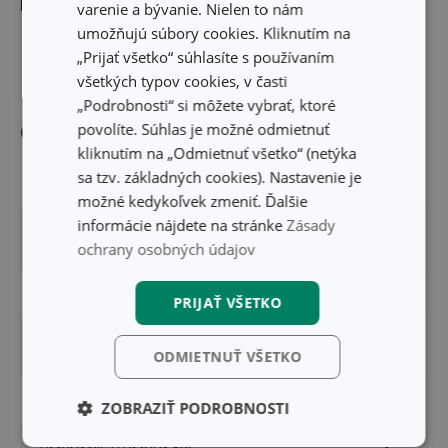
Rozmery
varenie a bývanie. Nielen to nám
umožňujú súbory cookies. Kliknutím na
„Prijať všetko“ súhlasíte s používaním
DĹŽKA PRODUKTU (CM)
22.5
všetkých typov cookies, v časti
„Podrobnosti“ si môžete vybrať, ktoré
povolíte. Súhlas je možné odmietnuť
Ostatné parametre
kliknutím na „Odmietnuť všetko“ (netýka
sa tzv. základných cookies). Nastavenie je
MATERIÁL
silikón
možné kedykoľvek zmeniť. Ďalšie
informácie nájdete na stránke
Zásady
PRODUKTOVÁ LÍNIA
DELÍCIA
ochrany osobných údajov
TYP
stierka
PRIJAŤ VŠETKO
ZARADENIE
náradie na varenie
ODMIETNUŤ VŠETKO
FARBA
žltá
ZOBRAZIŤ PODROBNOSTI