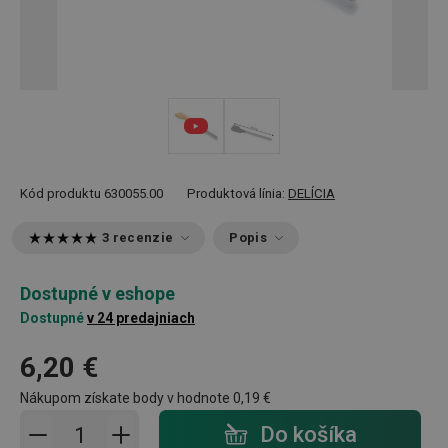
Kód produktu
630055.00
Produktová línia:
DELÍCIA
3 recenzie
Popis
Dostupné v eshope
Dostupné
v 24 predajniach
6,20 €
Nákupom získate body v hodnote
0,19 €
Pridať do košíka - počet
Do košíka