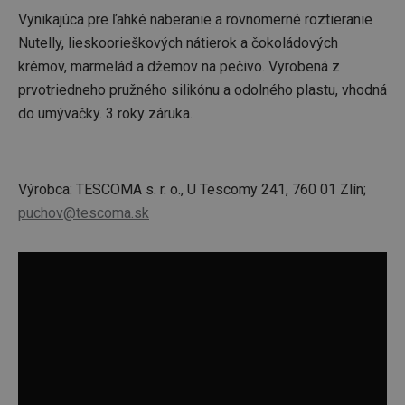
Vynikajúca pre ľahké naberanie a rovnomerné roztieranie
Nutelly, lieskoorieškových nátierok a čokoládových
krémov, marmelád a džemov na pečivo. Vyrobená z
prvotriedneho pružného silikónu a odolného plastu, vhodná
do umývačky. 3 roky záruka.
Výrobca: TESCOMA s. r. o., U Tescomy 241, 760 01 Zlín;
puchov@tescoma.sk