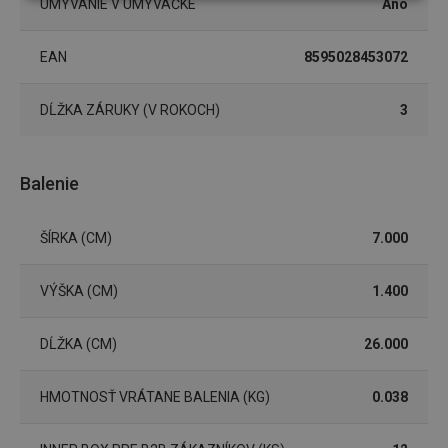
Základné
Analytické a
UMÝVANIE V UMÝVAČKE
Áno
(funkčné) cookies
preferenčné
cookies
EAN
8595028453072
DĹŽKA ZÁRUKY (V ROKOCH)
Marketingové
Funkčné súbory
3
cookies
Balenie
ŠÍRKA (CM)
7.000
Základné (funkčné) cookies
VÝŠKA (CM)
1.400
Analytické a preferenčné cookies
Marketingové cookies
Funkčné súbory
DĹŽKA (CM)
26.000
Nevyhnutne potrebné súbory cookie umožňujú
základné funkcie webovej lokality, ako prihlásenie
používateľa a správa účtu. Webová lokalita sa nedá
HMOTNOSŤ VRÁTANE BALENIA (KG)
0.038
správne používať bez nevyhnutne potrebných
súborov cookie.