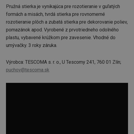
Pružná stierka je vynikajúca pre rozotieranie v guľatých
formách a misách, tvrdá stierka pre rovnomerné
rozotieranie plôch a zubatá stierka pre dekorovanie poliev,
pomazánok apod. Vyrobené z prvotriedneho odolného
plastu, vybavené krúžkom pre zavesenie. Vhodné do
umývačky. 3 roky záruka.
Výrobca: TESCOMA s. r. o., U Tescomy 241, 760 01 Zlín;
puchov@tescoma.sk