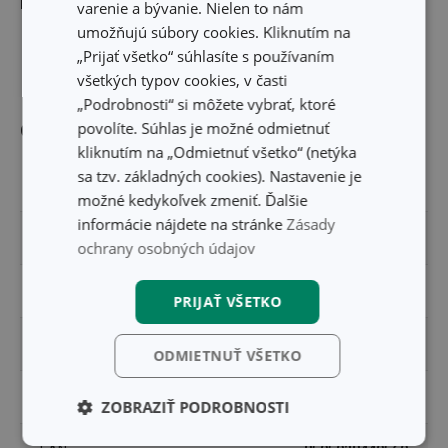
Rozmery
varenie a bývanie. Nielen to nám
umožňujú súbory cookies. Kliknutím na
„Prijať všetko“ súhlasíte s používaním
DĹŽKA PRODUKTU (CM)
13
všetkých typov cookies, v časti
„Podrobnosti“ si môžete vybrať, ktoré
povolíte. Súhlas je možné odmietnuť
Ostatné parametre
kliknutím na „Odmietnuť všetko“ (netýka
sa tzv. základných cookies). Nastavenie je
MATERIÁL
plast
možné kedykoľvek zmeniť. Ďalšie
informácie nájdete na stránke
Zásady
PRODUKTOVÁ LÍNIA
DELÍCIA
ochrany osobných údajov
TYP
stierka
PRIJAŤ VŠETKO
ZARADENIE
náradie na varenie
ODMIETNUŤ VŠETKO
UMÝVANIE V UMÝVAČKE
Áno
ZOBRAZIŤ PODROBNOSTI