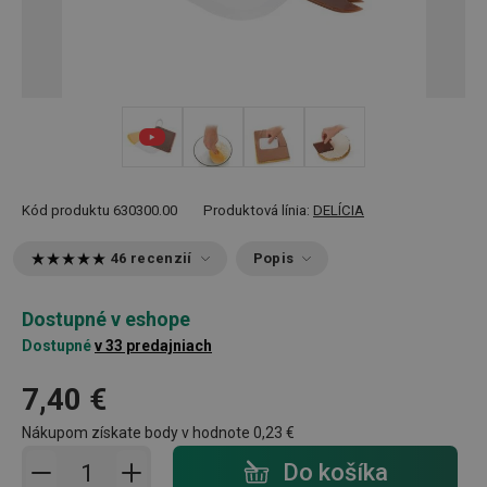
+ 2
Kód produktu
630300.00
Produktová línia:
DELÍCIA
46 recenzií
Popis
Dostupné v eshope
Dostupné
v 33 predajniach
7,40 €
Nákupom získate body v hodnote
0,23 €
Pridať do košíka - počet
Do košíka