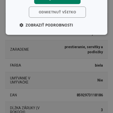
kov s povrchovou úpravou,
MATERIÁL
bambus
ODMIETNUŤ VŠETKO
PRODUKTOVÁ LÍNIA
ONLINE
ZOBRAZIŤ PODROBNOSTI
TYP
stojanček
Základné
Analytické a
(funkčné) cookies
preferenčné
cookies
prestieranie, servítky a
ZARADENIE
podložky
Marketingové
Funkčné súbory
FARBA
biela
cookies
UMÝVANIE V
Nie
UMÝVAČKE
EAN
8592973118186
Základné (funkčné) cookies
DĹŽKA ZÁRUKY (V
Analytické a preferenčné cookies
3
ROKOCH)