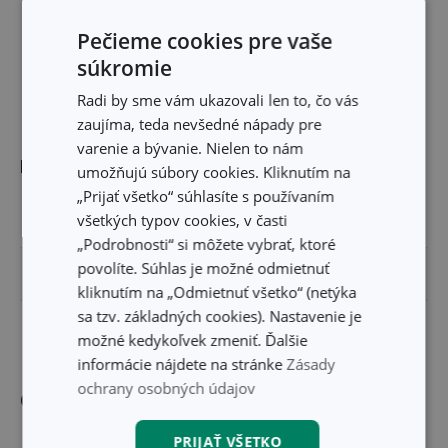
Pečieme cookies pre vaše
súkromie
Radi by sme vám ukazovali len to, čo vás
zaujíma, teda nevšedné nápady pre
varenie a bývanie. Nielen to nám
Rozmery
umožňujú súbory cookies. Kliknutím na
„Prijať všetko“ súhlasíte s používaním
všetkých typov cookies, v časti
ŠÍRKA PRODUKTU (CM)
19
„Podrobnosti“ si môžete vybrať, ktoré
povolíte. Súhlas je možné odmietnuť
VÝŠKA PRODUKTU (CM)
11.5
kliknutím na „Odmietnuť všetko“ (netýka
sa tzv. základných cookies). Nastavenie je
DĹŽKA PRODUKTU (CM)
19.5
možné kedykoľvek zmeniť. Ďalšie
informácie nájdete na stránke
Zásady
ochrany osobných údajov
Ostatné parametre
PRIJAŤ VŠETKO