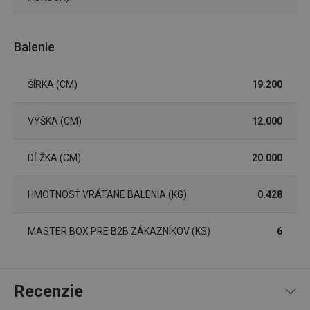
Marketingové cookies
Funkčné súbory
Nevyhnutne potrebné súbory cookie umožňujú
Balenie
základné funkcie webovej lokality, ako prihlásenie
používateľa a správa účtu. Webová lokalita sa nedá
správne používať bez nevyhnutne potrebných
súborov cookie.
ŠÍRKA (CM)
19.200
Poskytovateľ
/
Uplynutie
Názov
Doména
platnosti
VÝŠKA (CM)
12.000
receive-cookie-deprecation
.doubleclick.net
4 mesiace
4 týždne
DĹŽKA (CM)
20.000
HMOTNOSŤ VRÁTANE BALENIA (KG)
0.428
MASTER BOX PRE B2B ZÁKAZNÍKOV (KS)
6
Recenzie