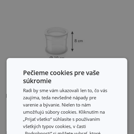
Pečieme cookies pre vaše
súkromie
Radi by sme vám ukazovali len to, čo vás
Rozmery
zaujíma, teda nevšedné nápady pre
varenie a bývanie. Nielen to nám
umožňujú súbory cookies. Kliknutím na
VÝŠKA PRODUKTU (CM)
8
„Prijať všetko“ súhlasíte s používaním
všetkých typov cookies, v časti
PRIEMER (CM)
10
„Podrobnosti“ si môžete vybrať, ktoré