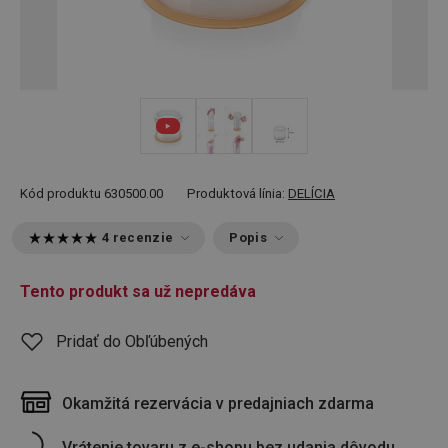
Kód produktu
630500.00
Produktová línia:
DELÍCIA
4 recenzie
Popis
Tento produkt sa už nepredáva
Pridať do Obľúbených
Okamžitá rezervácia v predajniach zdarma
Vrátenie tovaru z e-shopu bez udania dôvodu