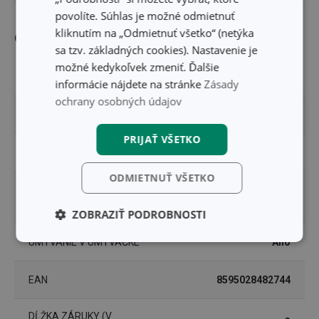
povolíte. Súhlas je možné odmietnuť
kliknutím na „Odmietnuť všetko“ (netýka
Ostatné parametre
sa tzv. základných cookies). Nastavenie je
možné kedykoľvek zmeniť. Ďalšie
MATERIÁL
plast
informácie nájdete na stránke
Zásady
ochrany osobných údajov
PRODUKTOVÁ LÍNIA
DELÍCIA
PRIJAŤ VŠETKO
TYP
pomôcky na zdobenie
ODMIETNUŤ VŠETKO
zdobenie tort a
ZARADENIE
cukroviniek
ZOBRAZIŤ PODROBNOSTI
UMÝVANIE V UMÝVAČKE
Áno
Základné
Analytické a
(funkčné) cookies
preferenčné
cookies
EAN
8595028482744
DĹŽKA ZÁRUKY (V