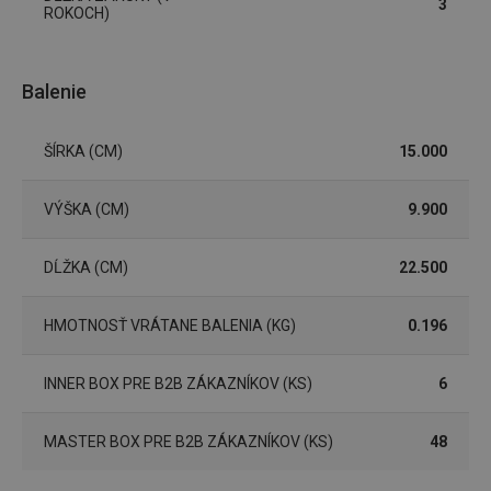
Marketingové
Funkčné súbory
3
ROKOCH)
cookies
Balenie
ŠÍRKA (CM)
15.000
Základné (funkčné) cookies
Analytické a preferenčné cookies
VÝŠKA (CM)
9.900
Marketingové cookies
Funkčné súbory
DĹŽKA (CM)
22.500
Nevyhnutne potrebné súbory cookie umožňujú
základné funkcie webovej lokality, ako prihlásenie
používateľa a správa účtu. Webová lokalita sa nedá
HMOTNOSŤ VRÁTANE BALENIA (KG)
0.196
správne používať bez nevyhnutne potrebných
súborov cookie.
Poskytovateľ
/
Uplynutie
INNER BOX PRE B2B ZÁKAZNÍKOV (KS)
6
Názov
Doména
platnosti
receive-cookie-deprecation
.doubleclick.net
4 mesiace
MASTER BOX PRE B2B ZÁKAZNÍKOV (KS)
48
4 týždne