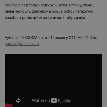
Strúhadlo na prípravu prúžkov julienne z mrkvy, zeleru,
bielej reďkovky, zemiakov a pod., s ostrou nerezovou
čepeľou a protišmykovou úpravou. 3 roky záruka.
Výrobca: TESCOMA s. r. o., U Tescomy 241, 760 01 Zlín;
puchov@tescoma.sk