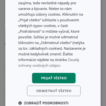
ŠÍRKA PRODUKTU (CM)
12
zaujíma, teda nevšedné nápady pre
varenie a bývanie. Nielen to nám
umožňujú súbory cookies. Kliknutím na
VÝŠKA PRODUKTU (CM)
6
„Prijať všetko“ súhlasíte s používaním
všetkých typov cookies, v časti
DĹŽKA PRODUKTU (CM)
28
„Podrobnosti“ si môžete vybrať, ktoré
povolíte. Súhlas je možné odmietnuť
kliknutím na „Odmietnuť všetko“ (netýka
Ostatné parametre
sa tzv. základných cookies). Nastavenie je
možné kedykoľvek zmeniť. Ďalšie
MATERIÁL
plast, nerezová oceľ
informácie nájdete na stránke
Zásady
ochrany osobných údajov
PRODUKTOVÁ LÍNIA
HANDY
PRIJAŤ VŠETKO
TYP
strúhadlo
ODMIETNUŤ VŠETKO
ZARADENIE
pomôcky do kuchyne
ZOBRAZIŤ PODROBNOSTI