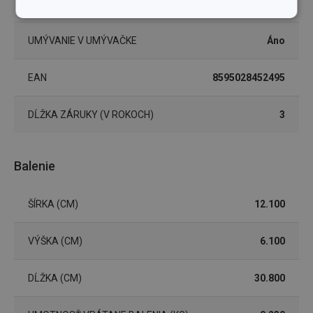
FARBA
biela
Základné
Analytické a
(funkčné) cookies
preferenčné
UMÝVANIE V UMÝVAČKE
Áno
cookies
EAN
8595028452495
Marketingové
Funkčné súbory
cookies
DĹŽKA ZÁRUKY (V ROKOCH)
3
Balenie
ŠÍRKA (CM)
12.100
Základné (funkčné) cookies
Analytické a preferenčné cookies
VÝŠKA (CM)
6.100
Marketingové cookies
Funkčné súbory
Nevyhnutne potrebné súbory cookie umožňujú
DĹŽKA (CM)
30.800
základné funkcie webovej lokality, ako prihlásenie
používateľa a správa účtu. Webová lokalita sa nedá
správne používať bez nevyhnutne potrebných