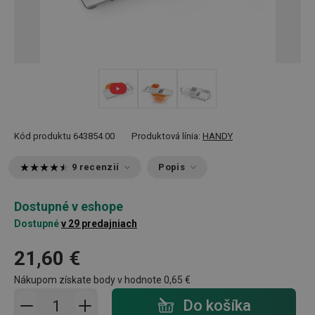
Kód produktu
643854.00
Produktová línia:
HANDY
9 recenzií
Popis
Dostupné v eshope
Dostupné
v 29 predajniach
21,60 €
Nákupom získate body v hodnote
0,65 €
Pridať do košíka - počet
Do košíka