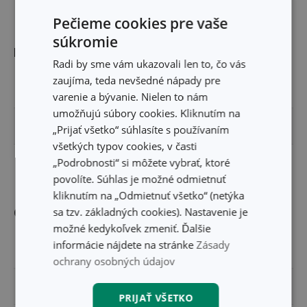
Pečieme cookies pre vaše
súkromie
Rozmery
Radi by sme vám ukazovali len to, čo vás
zaujíma, teda nevšedné nápady pre
ŠÍRKA PRODUKTU (CM)
7.8
varenie a bývanie. Nielen to nám
umožňujú súbory cookies. Kliknutím na
VÝŠKA PRODUKTU (CM)
4.4
„Prijať všetko“ súhlasíte s používaním
všetkých typov cookies, v časti
„Podrobnosti“ si môžete vybrať, ktoré
DĹŽKA PRODUKTU (CM)
30.5
povolíte. Súhlas je možné odmietnuť
kliknutím na „Odmietnuť všetko“ (netýka
sa tzv. základných cookies). Nastavenie je
Ostatné parametre
možné kedykoľvek zmeniť. Ďalšie
informácie nájdete na stránke
Zásady
MATERIÁL
nylon
ochrany osobných údajov
PRODUKTOVÁ LÍNIA
COMPACT
PRIJAŤ VŠETKO