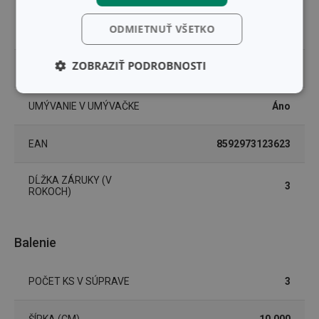
súprava náradia na
TYP
ODMIETNUŤ VŠETKO
varenie
ZOBRAZIŤ PODROBNOSTI
ZARADENIE
náradie na varenie
Základné
Analytické a
(funkčné) cookies
preferenčné
UMÝVANIE V UMÝVAČKE
Áno
cookies
EAN
8592973123623
Marketingové
Funkčné súbory
DĹŽKA ZÁRUKY (V
cookies
3
ROKOCH)
Balenie
POČET KS V SÚPRAVE
3
Základné (funkčné) cookies
Analytické a preferenčné cookies
ŠÍRKA (CM)
10.000