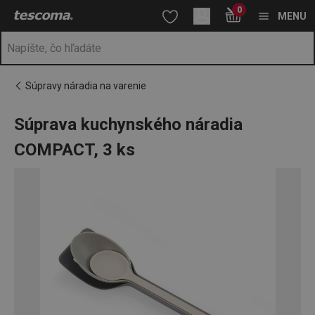
Nachádzate sa na stránke Súprava kuchynského náradia COMPAC
0
Prejsť na vyhľadávanie
Prejsť na hlavný obsah
Prejsť na navigáciu
MENU
Súpravy náradia na varenie
Súprava kuchynského náradia
COMPACT, 3 ks