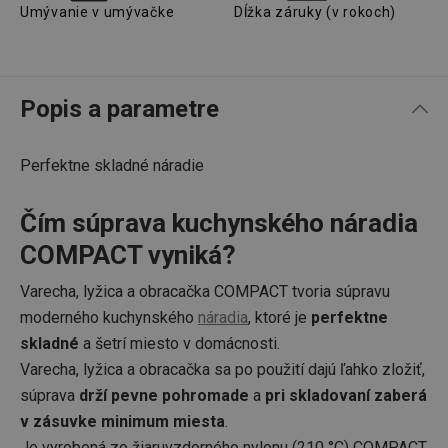
Umývanie v umývačke
Dĺžka záruky (v rokoch)
Popis a parametre
Perfektne skladné náradie
Čím súprava kuchynského náradia
COMPACT vyniká?
Varecha, lyžica a obracačka COMPACT tvoria súpravu
moderného kuchynského
náradia
, ktoré je
perfektne
skladné
a šetrí miesto v domácnosti.
Varecha, lyžica a obracačka sa po použití dajú ľahko zložiť,
súprava
drží pevne pohromade
a
pri skladovaní zaberá
v zásuvke minimum miesta
.
Je vyrobená zo žiaruvzdorného nylonu (210 °C) COMPACT