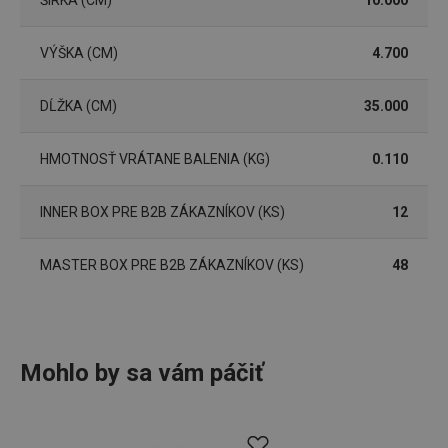
Marketingové cookies
Funkčné súbory
Nevyhnutne potrebné súbory cookie umožňujú
VÝŠKA (CM)
4.700
základné funkcie webovej lokality, ako prihlásenie
používateľa a správa účtu. Webová lokalita sa nedá
správne používať bez nevyhnutne potrebných
DĹŽKA (CM)
35.000
súborov cookie.
Poskytovateľ
/
Uplynutie
Názov
Doména
platnosti
HMOTNOSŤ VRÁTANE BALENIA (KG)
0.110
receive-cookie-deprecation
.doubleclick.net
4 mesiace
4 týždne
INNER BOX PRE B2B ZÁKAZNÍKOV (KS)
12
MASTER BOX PRE B2B ZÁKAZNÍKOV (KS)
48
Mohlo by sa vám páčiť
Google