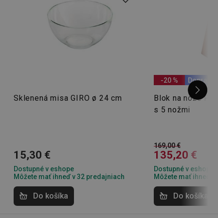
Privacy Policy
cjConsent
.tescoma.sk
1 rok
-20 %
Doprava
udid
.tescoma.cz
1 mesiac
Sklenená misa GIRO ø 24 cm
Blok na nože F
s 5 nožmi
169,00 €
15,30 €
135,20 €
Dostupné v eshope
Dostupné v eshope
Môžete mať ihneď v 32 predajniach
Môžete mať ihneď v 
__rtbh.lid
www.tescoma.sk
1 rok
Do košíka
Do košíka