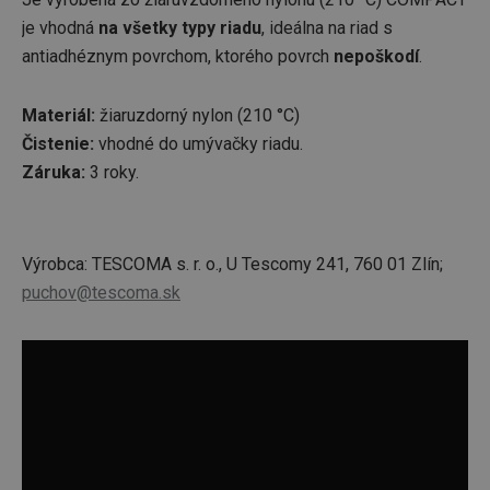
je vhodná
na všetky typy riadu
, ideálna na riad s
antiadhéznym povrchom, ktorého povrch
nepoškodí
.
Materiál:
žiaruzdorný nylon (210 °C)
Čistenie:
vhodné do
umývačky riadu.
Záruka:
3 roky.
Výrobca: TESCOMA s. r. o., U Tescomy 241, 760 01 Zlín;
puchov@tescoma.sk