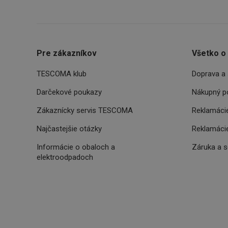
Pre zákazníkov
Všetko o
Poskytova
Názov
Názov
/
Doména
Názov
TESCOMA klub
Doprava a 
C
FPLC
.tescoma.
uid
Darčekové poukazy
Nákupný p
Zákaznícky servis TESCOMA
Reklamácie
XANDR_PANID
am-uid
Najčastejšie otázky
Reklamácie
Informácie o obaloch a
Záruka a 
VP
elektroodpadoch
204_wm
xeadth
ar_debug
xeadth_172
xeadth_204
c
UID