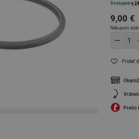
Dostupné
v 2
9,00 €
Nákupom získ
Pridať 
Pridať 
Okamži
Vráten
Prečo 