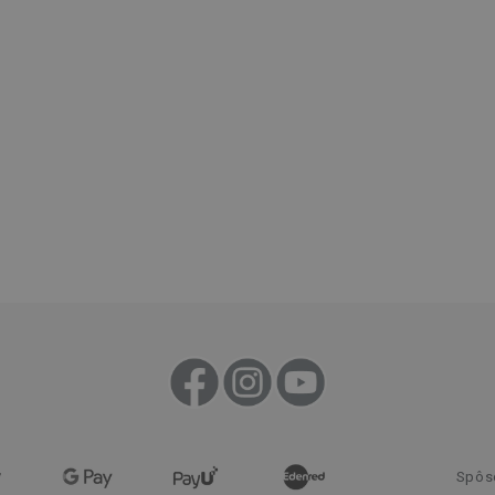
prehliadania a odporúčaní.
www.tescoma.sk
6
mesiacov
Cookies
Zvyčajne sa používa na vyváženie záťaž
HAProxy
relácie
server, ktorý doručil poslednú stránk
Technologies LLC
Priradené k softvéru HAProxy Load Ba
.clickonometrics.pl
nt
1 mesiac
Tento soubor cookie používá služba C
CookieScript
zapamatování předvoleb souhlasu se 
www.tescoma.sk
návštěvníků. Je nutné, aby banner co
Script.com fungoval správně.
29 minút
Tento súbor cookie sa používa na rozlí
Cloudflare Inc.
59
robotov. To je pre webovú stránku pr
.heureka.sk
sekúnd
umožňuje vytvárať platné správy o pou
webovej stránky.
.clickonometrics.pl
Cookies
Tento súbor cookie sa používa na sprá
relácie
užívateľov naprieč žiadosťou o stránku
29 minút
Tento soubor cookie se používá k rozli
Cloudflare Inc.
59
roboty. To je pro web přínosné, aby 
.onesignal.com
sekúnd
platné zprávy o používání jejich webo
www.tescoma.sk
3 dni
METADATA
5
Tento súbor cookie sa používa na ulo
YouTube
mesiacov
užívateľa a súkromia pre ich interakc
.youtube.com
Spôs
4 týždne
Zaznamenáva údaje o súhlase návštev