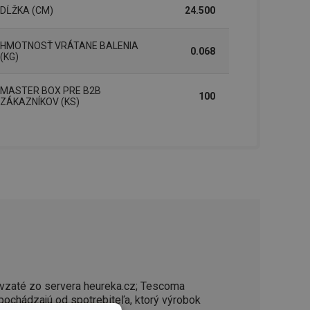
DĹŽKA (CM)
24.500
HMOTNOSŤ VRÁTANE BALENIA
0.068
(KG)
MASTER BOX PRE B2B
100
ZÁKAZNÍKOV (KS)
vzaté zo servera heureka.cz; Tescoma
 pochádzajú od spotrebiteľa, ktorý výrobok