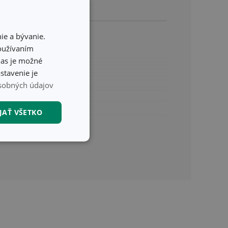
zakúpil.
ie a bývanie.
používaním
hlas je možné
stavenie je
sobných údajov
JAŤ VŠETKO
nkčné súbory
unkčné súbory