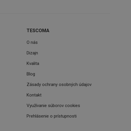
astavení, ktoré
ctené v budúcich
TESCOMA
O nás
tných a
i četnosti návštěv a
enie ich
tránkám.
idelené strojovo
Dizajn
meranie toho, ako
a webových
daje o aktivite na
přečteny.
slané tretej strane
Kvalita
m, které jsou pro
aké k omezení počtu
áciu návštevníka a
Blog
ěření účinnosti
žďovaním údajov o
ok - túto výmenu
e dátové centrum
Zásady ochrany osobných údajov
í akcí uživatelů na
ní metriky. Může
Kontakt
jak uživatel přišel
sahem stránky.
Využívanie súborov cookies
k analytickým
šit služby tím, že
Prehlásenie o prístupnosti
ránek.
i četnosti návštěv a
tránkám.
idelené strojovo