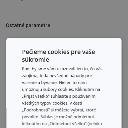
Ostatné parametre
TYP
náhradný diel
Pečieme cookies pre vaše
ZARADENIE
tlakové hrnce
súkromie
Radi by sme vám ukazovali len to, čo vás
EAN
8592973118766
zaujíma, teda nevšedné nápady pre
varenie a bývanie. Nielen to nám
umožňujú súbory cookies. Kliknutím na
Balenie
„Prijať všetko“ súhlasíte s používaním
všetkých typov cookies, v časti
ŠÍRKA (CM)
24.000
„Podrobnosti“ si môžete vybrať, ktoré
povolíte. Súhlas je možné odmietnuť
VÝŠKA (CM)
kliknutím na „Odmietnuť všetko“ (netýka
1.100