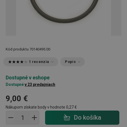
Kód produktu
70140495.00
1 recenzia
Popis
Dostupné v eshope
Dostupné
v 23 predajniach
9,00 €
Nákupom získate body v hodnote
0,27 €
Pridať do košíka - počet
Do košíka