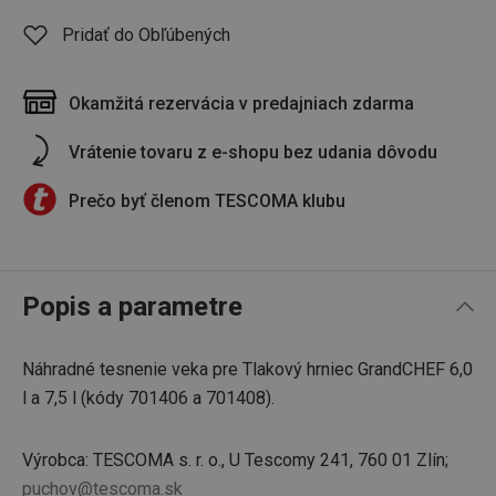
Pridať do Obľúbených
Okamžitá rezervácia v predajniach zdarma
Vrátenie tovaru z e-shopu bez udania dôvodu
Prečo byť členom TESCOMA klubu
Popis a parametre
Náhradné tesnenie veka pre Tlakový hrniec GrandCHEF 6,0
l a 7,5 l (kódy 701406 a 701408).
Výrobca: TESCOMA s. r. o., U Tescomy 241, 760 01 Zlín;
puchov@tescoma.sk