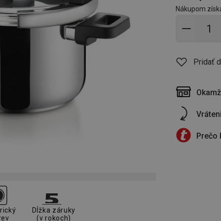
Nákupom získ
Pridať 
Pridať 
Okamži
Vráten
Prečo 
rický
Dĺžka záruky
rev
(v rokoch)