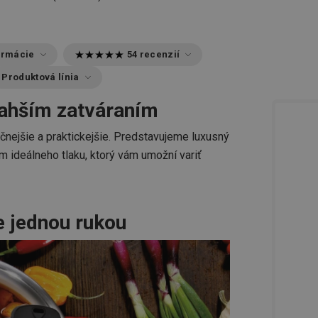
ormácie
54 recenzií
Produktová línia
ľahším zatváraním
nejšie a praktickejšie. Predstavujeme luxusný
 ideálneho tlaku, ktorý vám umožní variť
e jednou rukou