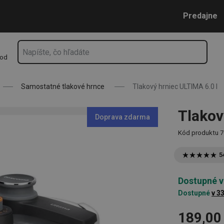
Prejsť na vyhľadávanie
Prejsť na hlavný obsah
Prejsť na navigáciu
Predajne
hod
Samostatné tlakové hrnce
Tlakový hrniec ULTIMA 6.0 l
Tlakov
Doprava zdarma
Kód produktu
7
5
Dostupné v
Dostupné
v 3
189,00