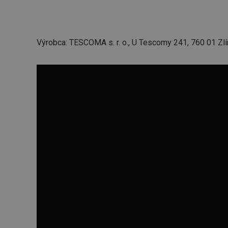
cjConsent
Výrobca: TESCOMA s. r. o., U Tescomy 241, 760 01 Zlí
udid
__rtbh.lid
pid
lastVisitedProducts
shopsys_abc
SERVERID