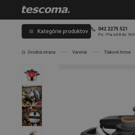
Nachádzate sa na stránke Tlakový hrniec ULTIMA 6.0 l
042 2275 521
Kategórie produktov
Po - Pia od 8 do 16 
Úvodná strana
Varenie
Tlakové hrnce