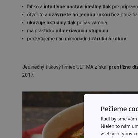
ľahko a
intuitívne nastaví ideálny tlak
pre pripravo
otvoríte a
uzavriete ho jednou rukou
bez použitia 
ukazuje aktuálny tlak
počas varenia
má praktickú
odmeriavaciu stupnicu
poskytujeme naň mimoriadnu
záruku 5 rokov
!
Jedinečný tlakový hrniec ULTIMA získal
prestížne d
2017.
Pečieme coo
Radi by sme vám u
Nielen to nám umo
všetkých typov co