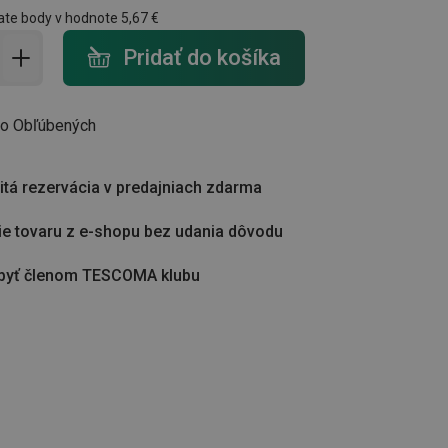
ate body v hodnote
5,67 €
do košíka - počet
Pridať do košíka
do Obľúbených
tá rezervácia v predajniach zdarma
ie tovaru z e-shopu bez udania dôvodu
byť členom TESCOMA klubu