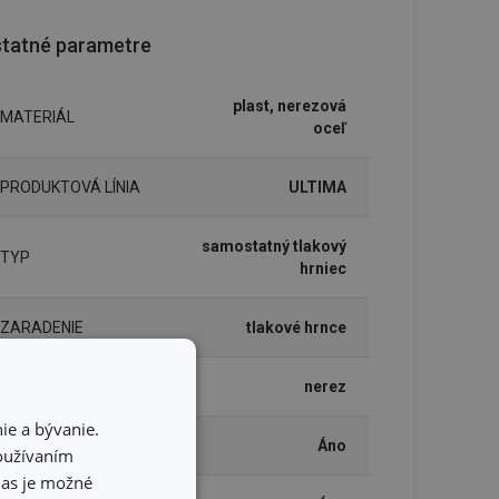
tatné parametre
plast, nerezová
MATERIÁL
oceľ
PRODUKTOVÁ LÍNIA
ULTIMA
samostatný tlakový
TYP
hrniec
ZARADENIE
tlakové hrnce
FARBA
nerez
ie a bývanie.
INDUKČNÝ OHREV
Áno
používaním
hlas je možné