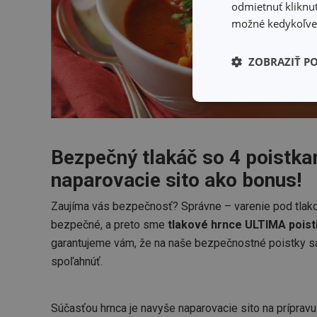
odmietnuť kliknut
možné kedykoľvek
ZOBRAZIŤ P
Základné (fun
cookies
Bezpečný tlakáč so 4 poistka
naparovacie sito ako bonus!
Zaujíma vás bezpečnosť? Správne – varenie pod tlak
Základné (fun
bezpečné, a preto sme
tlakové hrnce ULTIMA poisti
Nevyhnutne potrebné 
garantujeme vám, že na naše bezpečnostné poistky 
Webová lokalita sa n
spoľahnúť.
Názov
receive-cookie-dep
Súčasťou hrnca je navyše naparovacie sito na prípravu 