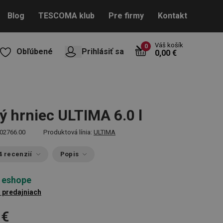
Blog
TESCOMA klub
Pre firmy
Kontakt
Váš košík
0
Obľúbené
Prihlásiť sa
0,00 €
ý hrniec ULTIMA 6.0 l
02766.00
Produktová línia:
ULTIMA
4 recenzií
Popis
 eshope
3 predajniach
 €