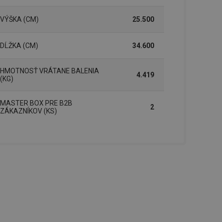
řizpůsobivosti s
právními předpisy o
VÝŠKA (CM)
25.500
ádání souhlasu
ránkách.
DĹŽKA (CM)
34.600
ntifikaci zařízení,
aby sledovala
enost.
HMOTNOSŤ VRÁTANE BALENIA
4.419
(KG)
ingu a ke zlepšení
e je přiřadí
tnější a efektivnější
MASTER BOX PRE B2B
2
ZÁKAZNÍKOV (KS)
evníkom webových
Twitterom z webovej
ledné produkty
 skúseností
e. Identifikuje
u do prehľadávača.
lancer.