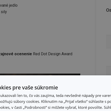
vané jedlo
Os
sily
izajnové ocenenie
Red Dot Design Award
kies pre vaše súkromie
kazovali len to, čo vás zaujíma, teda nevšedné nápady pre varen
žňujú súbory cookies. Kliknutím na „Prijať všetko“ súhlasíte s 
okies, v časti „Podrobnosti“ si môžete vybrať, ktoré povolíte. Sú