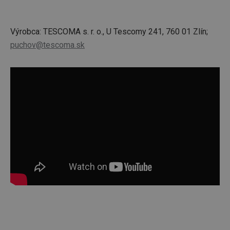
Výrobca: TESCOMA s. r. o., U Tescomy 241, 760 01 Zlín;
puchov@tescoma.sk