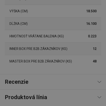
VÝŠKA (CM)
18.500
Základné (funkčné) cookies
DĹŽKA (CM)
16.100
Analytické a preferenčné cookies
Marketingové cookies
Funkčné súbory
HMOTNOSŤ VRÁTANE BALENIA (KG)
0.223
Nevyhnutne potrebné súbory cookie umožňujú
základné funkcie webovej lokality, ako prihlásenie
INNER BOX PRE B2B ZÁKAZNÍKOV (KS)
12
používateľa a správa účtu. Webová lokalita sa nedá
správne používať bez nevyhnutne potrebných
súborov cookie.
MASTER BOX PRE B2B ZÁKAZNÍKOV (KS)
48
Poskytovateľ
/
Uplynutie
Názov
Doména
platnosti
receive-cookie-deprecation
.doubleclick.net
4 mesiace
4 týždne
Recenzie
Produktová línia
93
%
5
2
x