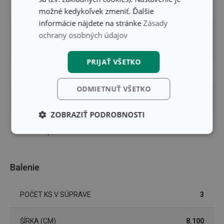
TYP
tvorítko na zmrzlinu
možné kedykoľvek zmeniť. Ďalšie
informácie nájdete na stránke
Zásady
ochrany osobných údajov
príprava zmrzliny a
ZARADENIE
jogurtu
PRIJAŤ VŠETKO
UMÝVANIE V UMÝVAČKE
Nie
ODMIETNUŤ VŠETKO
EAN
8595028477207
ZOBRAZIŤ PODROBNOSTI
DĹŽKA ZÁRUKY (V
3
ROKOCH)
Základné
Analytické a
(funkčné) cookies
preferenčné
cookies
Balenie
Marketingové
Funkčné súbory
POČET KS V SÚPRAVE
3
cookies
ŠÍRKA (CM)
8.100