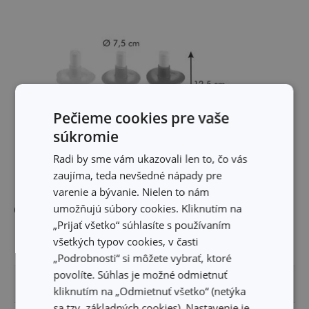
Pečieme cookies pre vaše
súkromie
Radi by sme vám ukazovali len to, čo vás
zaujíma, teda nevšedné nápady pre
varenie a bývanie. Nielen to nám
umožňujú súbory cookies. Kliknutím na
Ostatné parametre
„Prijať všetko“ súhlasíte s používaním
všetkých typov cookies, v časti
MATERIÁL
plast
„Podrobnosti“ si môžete vybrať, ktoré
povolíte. Súhlas je možné odmietnuť
PRODUKTOVÁ LÍNIA
BAMBINI
kliknutím na „Odmietnuť všetko“ (netýka
sa tzv. základných cookies). Nastavenie je