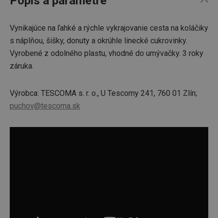
Popis a parametre
Vynikajúce na ľahké a rýchle vykrajovanie cesta na koláčiky
s náplňou, šišky, donuty a okrúhle linecké cukrovinky.
Vyrobené z odolného plastu, vhodné do umývačky. 3 roky
záruka.
Výrobca: TESCOMA s. r. o., U Tescomy 241, 760 01 Zlín;
puchov@tescoma.sk