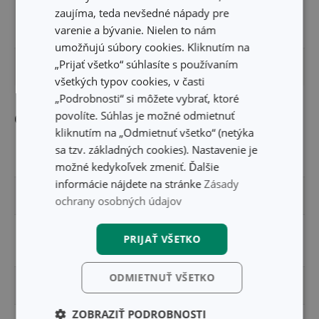
zaujíma, teda nevšedné nápady pre
varenie a bývanie. Nielen to nám
VÝŠKA PRODUKTU (CM)
7.5
umožňujú súbory cookies. Kliknutím na
„Prijať všetko“ súhlasíte s používaním
PRIEMER (CM)
5.5
všetkých typov cookies, v časti
„Podrobnosti“ si môžete vybrať, ktoré
povolíte. Súhlas je možné odmietnuť
Ostatné parametre
kliknutím na „Odmietnuť všetko“ (netýka
sa tzv. základných cookies). Nastavenie je
MATERIÁL
plast
možné kedykoľvek zmeniť. Ďalšie
informácie nájdete na stránke
Zásady
PRODUKTOVÁ LÍNIA
DELÍCIA
ochrany osobných údajov
samostatný
PRIJAŤ VŠETKO
TYP
vykrajovač
ODMIETNUŤ VŠETKO
ZARADENIE
vykrajovače a radlá
ZOBRAZIŤ PODROBNOSTI