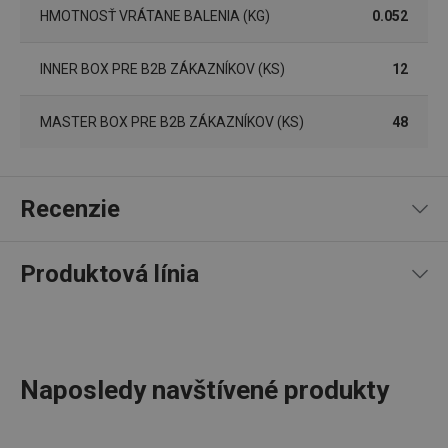
súborov cookie.
HMOTNOSŤ VRÁTANE BALENIA (KG)
0.052
Poskytovateľ
/
Uplynutie
Názov
Doména
platnosti
INNER BOX PRE B2B ZÁKAZNÍKOV (KS)
12
receive-cookie-deprecation
.doubleclick.net
4 mesiace
4 týždne
MASTER BOX PRE B2B ZÁKAZNÍKOV (KS)
48
Recenzie
Produktová línia
100
%
5
7
x
4
0
x
3
0
x
Google
2
0
x
Privacy Policy
7 recenzií
cjConsent
.tescoma.sk
1 rok
Naposledy navštívené produkty
1
0
x
0
0
x
Recenzie prevzaté zo servera heureka.cz; Tescoma
Kuchynské potreby, ktoré vám každý deň budú uľahčovať