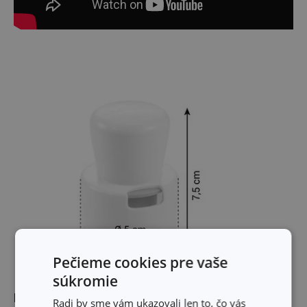
Pečieme cookies pre vaše
súkromie
Rozmery
Radi by sme vám ukazovali len to, čo vás