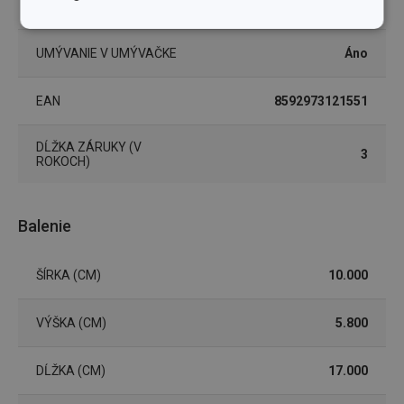
FARBA
biela
Základné
Analytické a
(funkčné) cookies
preferenčné
UMÝVANIE V UMÝVAČKE
Áno
cookies
EAN
8592973121551
Marketingové
Funkčné súbory
cookies
DĹŽKA ZÁRUKY (V
3
ROKOCH)
Balenie
Základné (funkčné) cookies
ŠÍRKA (CM)
10.000
Analytické a preferenčné cookies
Marketingové cookies
Funkčné súbory
VÝŠKA (CM)
5.800
Nevyhnutne potrebné súbory cookie umožňujú
základné funkcie webovej lokality, ako prihlásenie
DĹŽKA (CM)
17.000
používateľa a správa účtu. Webová lokalita sa nedá
správne používať bez nevyhnutne potrebných