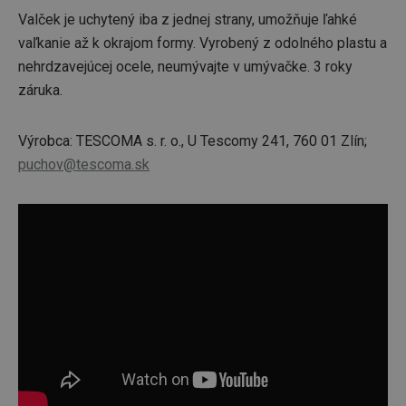
Valček je uchytený iba z jednej strany, umožňuje ľahké
vaľkanie až k okrajom formy. Vyrobený z odolného plastu a
nehrdzavejúcej ocele, neumývajte v umývačke. 3 roky
záruka.
Výrobca: TESCOMA s. r. o., U Tescomy 241, 760 01 Zlín;
puchov@tescoma.sk