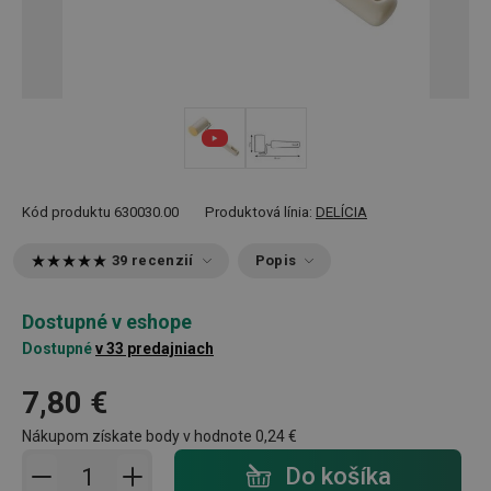
Kód produktu
630030.00
Produktová línia:
DELÍCIA
39 recenzií
Popis
Dostupné v eshope
Dostupné
v 33 predajniach
7,80 €
Nákupom získate body v hodnote
0,24 €
Pridať do košíka - počet
Do košíka