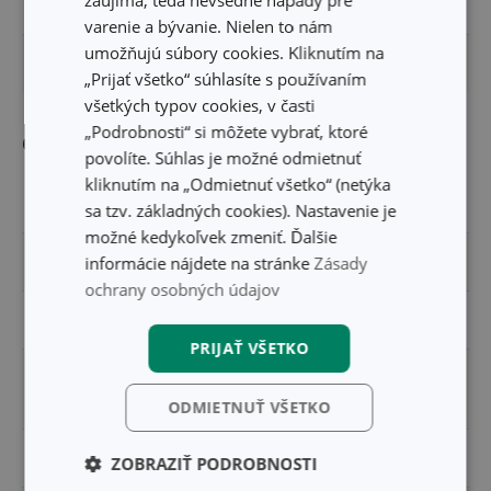
zaujíma, teda nevšedné nápady pre
ŠÍRKA PRODUKTU (CM)
7
varenie a bývanie. Nielen to nám
umožňujú súbory cookies. Kliknutím na
DĹŽKA PRODUKTU (CM)
18
„Prijať všetko“ súhlasíte s používaním
všetkých typov cookies, v časti
„Podrobnosti“ si môžete vybrať, ktoré
Ostatné parametre
povolíte. Súhlas je možné odmietnuť
kliknutím na „Odmietnuť všetko“ (netýka
MATERIÁL
plast
sa tzv. základných cookies). Nastavenie je
možné kedykoľvek zmeniť. Ďalšie
informácie nájdete na stránke
Zásady
PRODUKTOVÁ LÍNIA
DELÍCIA
ochrany osobných údajov
TYP
valček na cesto
PRIJAŤ VŠETKO
príprava a spracovanie
ZARADENIE
cesta
ODMIETNUŤ VŠETKO
FARBA
biela
ZOBRAZIŤ PODROBNOSTI