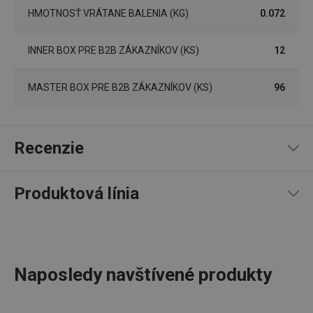
súborov cookie.
HMOTNOSŤ VRÁTANE BALENIA (KG)
0.072
Poskytovateľ
/
Uplynutie
Názov
Doména
platnosti
INNER BOX PRE B2B ZÁKAZNÍKOV (KS)
12
receive-cookie-deprecation
.doubleclick.net
4 mesiace
4 týždne
MASTER BOX PRE B2B ZÁKAZNÍKOV (KS)
96
Recenzie
Produktová línia
100
%
5
1
x
4
0
x
3
0
x
Google
Privacy Policy
2
0
x
1 recenzia
cjConsent
.tescoma.sk
1 rok
Naposledy navštívené produkty
1
0
x
0
0
x
Recenzie prevzaté zo servera heureka.cz; Tescoma
Produktová línia DINO myslí na tých najmenších. Zahŕňa