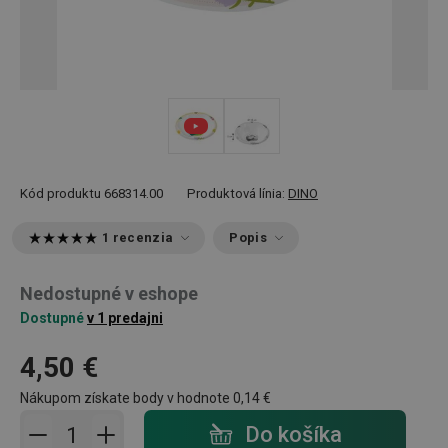
Kód produktu
668314.00
Produktová línia:
DINO
1 recenzia
Popis
Nedostupné v eshope
Dostupné
v 1 predajni
4,50 €
Nákupom získate body v hodnote
0,14 €
Pridať do košíka - počet
Do košíka