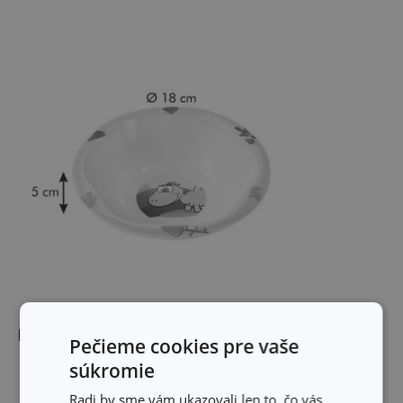
Rozmery
Pečieme cookies pre vaše
súkromie
VÝŠKA PRODUKTU (CM)
5
Radi by sme vám ukazovali len to, čo vás