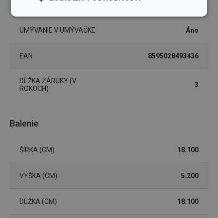
ZARADENIE
jedálenské misky
Základné
Analytické a
(funkčné) cookies
preferenčné
UMÝVANIE V UMÝVAČKE
Áno
cookies
EAN
8595028493436
Marketingové
Funkčné súbory
cookies
DĹŽKA ZÁRUKY (V
3
ROKOCH)
Balenie
Základné (funkčné) cookies
ŠÍRKA (CM)
18.100
Analytické a preferenčné cookies
Marketingové cookies
Funkčné súbory
VÝŠKA (CM)
5.200
Nevyhnutne potrebné súbory cookie umožňujú
základné funkcie webovej lokality, ako prihlásenie
DĹŽKA (CM)
18.100
používateľa a správa účtu. Webová lokalita sa nedá
správne používať bez nevyhnutne potrebných