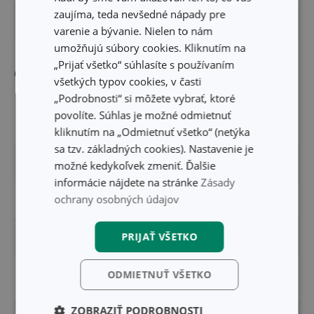
zaujíma, teda nevšedné nápady pre
PRIEMER (CM)
18
varenie a bývanie. Nielen to nám
umožňujú súbory cookies. Kliknutím na
„Prijať všetko“ súhlasíte s používaním
Ostatné parametre
všetkých typov cookies, v časti
„Podrobnosti“ si môžete vybrať, ktoré
zdravotne nezávadný
povolíte. Súhlas je možné odmietnuť
MATERIÁL
plast
kliknutím na „Odmietnuť všetko“ (netýka
sa tzv. základných cookies). Nastavenie je
PRODUKTOVÁ LÍNIA
DINO
možné kedykoľvek zmeniť. Ďalšie
informácie nájdete na stránke
Zásady
ochrany osobných údajov
TYP
jedálenská miska
PRIJAŤ VŠETKO
VHODNÉ DO CHLADNIČKY
Áno
VHODNÉ DO MIKROVLNNEJ
ODMIETNUŤ VŠETKO
Áno
RÚRY
ZOBRAZIŤ PODROBNOSTI