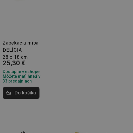
nál majiteli
ů cookie, které
řizpůsobivosti s
právními předpisy o
ádání souhlasu
ránkách.
ntifikaci zařízení,
Zapekacia misa
aby sledovala
DELÍCIA
enost.
28 x 18 cm
ingu a ke zlepšení
25,30 €
e je přiřadí
tnější a efektivnější
Dostupné v eshope
Môžete mať ihneď v
evníkom webových
33 predajniach
Twitterom z webovej
Do košíka
ledné produkty
 skúseností
e. Identifikuje
u do prehľadávača.