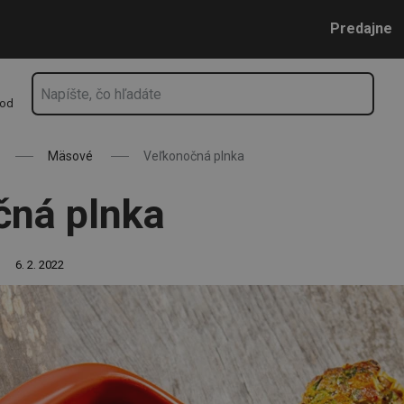
Prejsť na vyhľadávanie
Prejsť na hlavný obsah
Prejsť na navigáciu
Predajne
hod
Mäsové
Veľkonočná plnka
čná plnka
6. 2. 2022