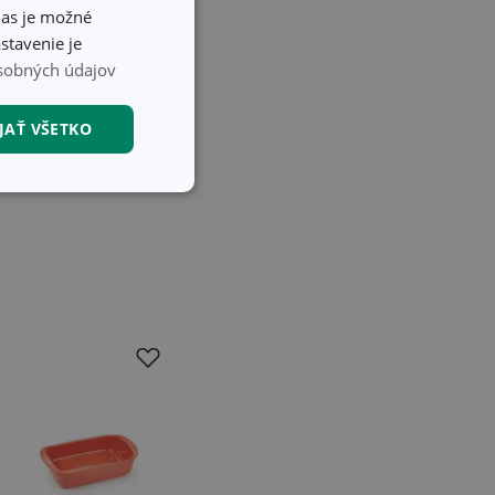
urovinám. Cibuľu
hlas je možné
si pridajte vajce,
stavenie je
 ktoré ste rozdrvili v
sobných údajov
čenie. Pečte v rúre
vky, fialky vonnej,
JAŤ VŠETKO
nkčné súbory
unkčné súbory
ľa a správa účtu.