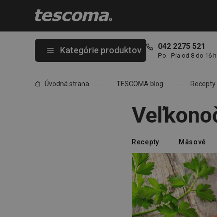
Nachádzate sa na stránke Veľkonočná plnka
042 2275 521
Kategórie produktov
Po - Pia od 8 do 16 
Úvodná strana
TESCOMA blog
Recepty
Veľkono
Recepty
Mäsové