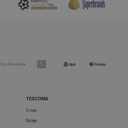
lancer.
ookie-Script.com k
soubory cookie
okie Cookie-
šenie ľudí a
ospešné, pretože
žívaní tejto
vu stavu relácie
.
šení mezi lidmi a
oby doručenia
bylo možné podávat
vých stránek.
ženie súhlasu
iu s webom.
níka o rôznych
TESCOMA
astavení, ktoré
ctené v budúcich
O nás
Dizajn