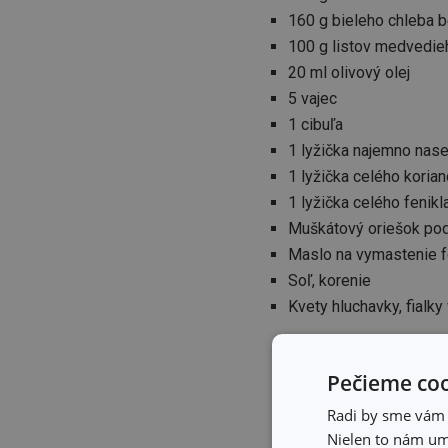
160 g bieleho chleba b
100 g listov medvedie
20 ml olivový olej
5 vajec
1 cibuľa
1 lyžička najemno nas
1 lyžička celého korian
1 lyžička celého fenikl
Muškátový oriešok pod
Maslo na vymastenie f
Soľ, korenie
Kvety hluchavky, fial
Postup:
Pečieme coo
Radi by sme vám u
Z plátkov chleba odstráňt
Nielen to nám umo