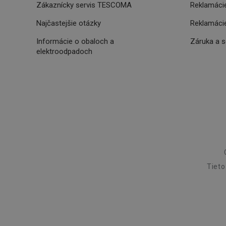
Poskytova
Zákaznícky servis TESCOMA
Reklamácie
Názov
Názov
/
Doména
Názov
Najčastejšie otázky
Reklamácie
C
FPLC
.tescoma.
uid
Informácie o obaloch a
Záruka a 
elektroodpadoch
XANDR_PANID
am-uid
VP
204_wm
xeadth
ar_debug
xeadth_172
xeadth_204
c
Tieto
UID
cto_bundle
CMID