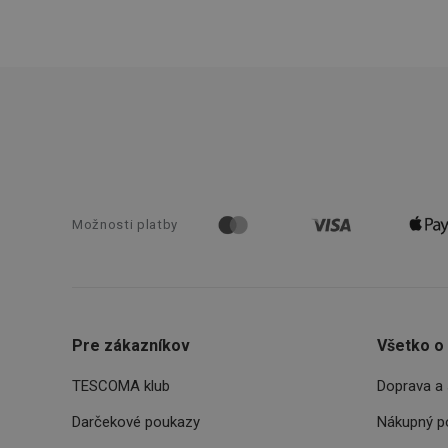
CookieScriptConse
__cf_bm
CCMSESSID
__cf_bm
Možnosti platby
46660_fts
VISITOR_PRIVACY_
Pre zákazníkov
Všetko o
TESCOMA klub
Doprava a 
Darčekové poukazy
Nákupný p