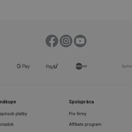
Priradené k softvéru HAProxy Load Ba
.clickonometrics.pl
nt
1 mesiac
Tento soubor cookie používá služba C
CookieScript
zapamatování předvoleb souhlasu se 
www.tescoma.sk
návštěvníků. Je nutné, aby banner co
Script.com fungoval správně.
29 minút
Tento súbor cookie sa používa na rozlí
Cloudflare Inc.
59
robotov. To je pre webovú stránku pr
.heureka.sk
sekúnd
umožňuje vytvárať platné správy o pou
webovej stránky.
.clickonometrics.pl
Cookies
Tento súbor cookie sa používa na sprá
relácie
užívateľov naprieč žiadosťou o stránku
29 minút
Tento soubor cookie se používá k rozli
Cloudflare Inc.
Spôs
59
roboty. To je pro web přínosné, aby 
.onesignal.com
sekúnd
platné zprávy o používání jejich webo
www.tescoma.sk
3 dni
METADATA
5
Tento súbor cookie sa používa na ulo
YouTube
mesiacov
užívateľa a súkromia pre ich interakc
.youtube.com
4 týždne
Zaznamenáva údaje o súhlase návštev
 nákupe
Spolupráca
zásadách ochrany osobných údajov a n
zabezpečujú, že ich preferencie sú po
reláciách.
spôsob platby
Pre firmy
oriadok
Affiliate program