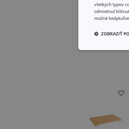
kúsky a pridajte k chleb
všetkých typov co
nakrájajte nadrobno, ores
odmietnuť kliknut
dochuťte soľou, korením,
možné kedykoľvek
mažiari najemno. Všetky 
vyhriatej na 180 °C po do
ZOBRAZIŤ P
cesnaku a sedmokrásky.
Základné (fun
cookies
Základné (fun
Nevyhnutne potrebné 
Webová lokalita sa n
Názov