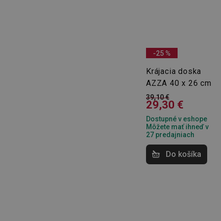
receive-cookie-dep
cjConsent
-25 %
udid
Krájacia doska
AZZA 40 x 26 cm
39,10 €
__rtbh.lid
29,30 €
Dostupné v eshope
Môžete mať ihneď v
pid
27 predajniach
Do košíka
lastVisitedProducts
shopsys_abc
SERVERID