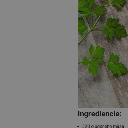
Ingrediencie:
320 g údeného mäsa