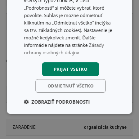
všetkých typov cookies, v časti
ŠÍRKA PRODUKTU (CM)
7.4
„Podrobnosti“ si môžete vybrať, ktoré
povolíte. Súhlas je možné odmietnuť
VÝŠKA PRODUKTU (CM)
2
kliknutím na „Odmietnuť všetko“ (netýka
sa tzv. základných cookies). Nastavenie je
možné kedykoľvek zmeniť. Ďalšie
DĹŽKA PRODUKTU (CM)
14.8
informácie nájdete na stránke
Zásady
ochrany osobných údajov
Ostatné parametre
PRIJAŤ VŠETKO
MATERIÁL
plast
ODMIETNUŤ VŠETKO
PRODUKTOVÁ LÍNIA
FlexiSPACE
ZOBRAZIŤ PODROBNOSTI
TYP
organizér
Základné
Analytické a
(funkčné) cookies
preferenčné
cookies
ZARADENIE
organizácia kuchyne