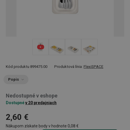
+ 3
Kód produktu
899475.00
Produktová línia:
FlexiSPACE
Popis
Nedostupné v eshope
Dostupné
v 20 predajniach
2,60 €
Nákupom získate body v hodnote
0,08 €