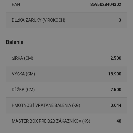
EAN
8595028404302
Marketingové
Funkčné súbory
cookies
DĹŽKA ZÁRUKY (V ROKOCH)
3
Balenie
Základné (funkčné) cookies
ŠÍRKA (CM)
2.500
Analytické a preferenčné cookies
Marketingové cookies
Funkčné súbory
VÝŠKA (CM)
18.900
Nevyhnutne potrebné súbory cookie umožňujú
základné funkcie webovej lokality, ako prihlásenie
DĹŽKA (CM)
7.500
používateľa a správa účtu. Webová lokalita sa nedá
správne používať bez nevyhnutne potrebných
súborov cookie.
HMOTNOSŤ VRÁTANE BALENIA (KG)
0.044
Poskytovateľ
/
Uplynutie
Názov
Doména
platnosti
MASTER BOX PRE B2B ZÁKAZNÍKOV (KS)
48
receive-cookie-deprecation
.doubleclick.net
4 mesiace
4 týždne