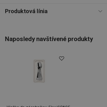
Produktová línia
Naposledy navštívené produkty
Nenápadní, napriek tomu veľmi
užitoční pomocníci do
Google
kuchyne
, ktorých nájdete predovšetkým v skriniach a
Privacy Policy
zásuvkách. To sú výrobky produktovej línie FlexiSPACE.
cjConsent
.tescoma.sk
1 rok
Jedná sa o
široký výber zásobníkov do zásuviek
na
ukladanie kuchynského náčinia, zásobníkov na taniere a
pokrievky, závesných držiakov na uloženie kuchynských
potrieb. Ďalej sú v tomto sortimente zahrnuté ochranné
podložky a úložné boxy do chladničky a mrazničky,
udid
.tescoma.cz
1 mesiac
závesné lišty. Medzi zaujímavé vychytávky patrí držiak