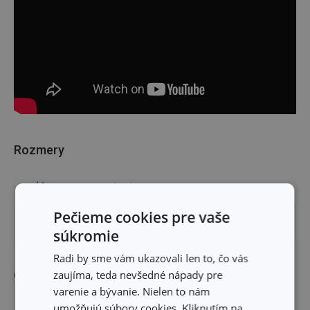
Rozmery
VÝŠKA PRODUKTU (CM)
1.5
Pečieme cookies pre vaše
PRIEMER (CM)
5
súkromie
Radi by sme vám ukazovali len to, čo vás
Ostatné parametre
zaujíma, teda nevšedné nápady pre
varenie a bývanie. Nielen to nám
umožňujú súbory cookies. Kliknutím na