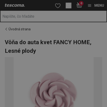
Nachádzate sa na stránke Vôňa do auta kvet FANCY HOME, Les
0
Prejsť na vyhľadávanie
Prejsť na hlavný obsah
Prejsť na navigáciu
MENU
Úvodná strana
Vôňa do auta kvet FANCY HOME,
Lesné plody