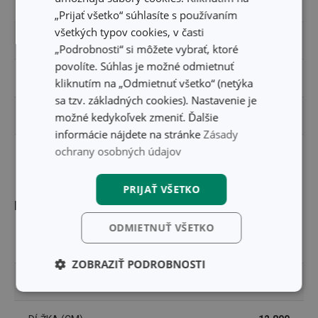
PRODUKTOVÁ LÍNIA
FANCY HOME
„Prijať všetko“ súhlasíte s používaním
všetkých typov cookies, v časti
TYP
osviežovač vzduchu
„Podrobnosti“ si môžete vybrať, ktoré
povolíte. Súhlas je možné odmietnuť
ZARADENIE
vôňa do auta
kliknutím na „Odmietnuť všetko“ (netýka
sa tzv. základných cookies). Nastavenie je
EAN
možné kedykoľvek zmeniť. Ďalšie
8595028406597
informácie nájdete na stránke
Zásady
ochrany osobných údajov
DĹŽKA ZÁRUKY (V ROKOCH)
2
PRIJAŤ VŠETKO
Balenie
ODMIETNUŤ VŠETKO
ŠÍRKA (CM)
7.400
ZOBRAZIŤ PODROBNOSTI
VÝŠKA (CM)
2.000
Základné
Analytické a
(funkčné) cookies
preferenčné
cookies