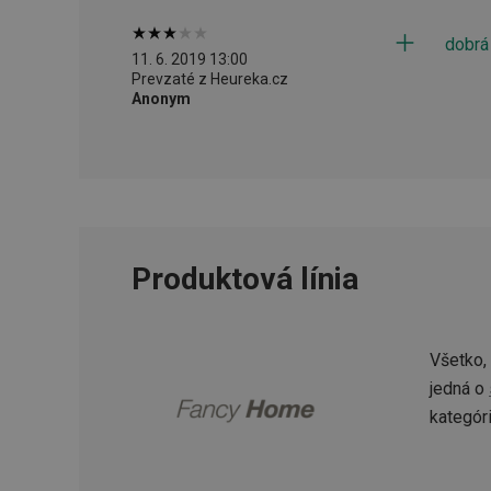
dobrá
11. 6. 2019 13:00
cjConsent
Prevzaté z Heureka.cz
Anonym
udid
__rtbh.lid
pid
Produktová línia
lastVisitedProducts
Všetko,
jedná o
shopsys_abc
kategór
SERVERID