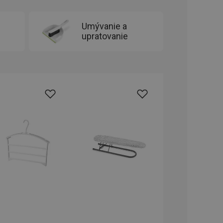
ookie-Script.com k
soubory cookie
okie Cookie-
Umývanie a
upratovanie
šenie ľudí a
ospešné, pretože
žívaní tejto
vu stavu relácie
.
šení mezi lidmi a
bylo možné podávat
vých stránek.
ženie súhlasu
iu s webom.
níka o rôznych
astavení, ktoré
ctené v budúcich