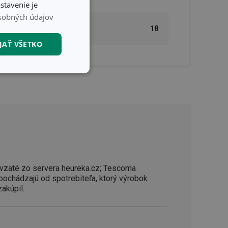
stavenie je
sobných údajov
MASTER BOX PRE B2B
18
ZÁKAZNÍKOV (KS)
JAŤ VŠETKO
nkčné súbory
unkčné súbory
vzaté zo servera heureka.cz; Tescoma
ľa a správa účtu.
 pochádzajú od spotrebiteľa, ktorý výrobok
zakúpil.
nál majiteli
ů cookie, které