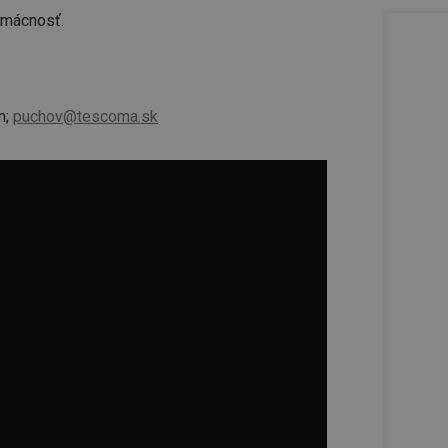
omácnosť.
n;
puchov@tescoma.sk