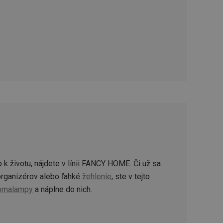
řizpůsobivosti s
právními předpisy o
ádání souhlasu
ránkách.
ntifikaci zařízení,
aby sledovala
enost.
ingu a ke zlepšení
e je přiřadí
tnější a efektivnější
evníkom webových
Twitterom z webovej
ledné produkty
 skúseností
 k životu, nájdete v línii FANCY HOME. Či už sa
rganizérov alebo ľahké
žehlenie
, ste v tejto
omalampy
a náplne do nich.
e. Identifikuje
u do prehľadávača.
lancer.