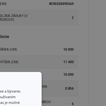
EAN
8595028495669
DĹŽKA ZÁRUKY (V
2
ROKOCH)
lenie
ŠÍRKA (CM)
10.000
VÝŠKA (CM)
11.400
DĹŽKA (CM)
10.000
HMOTNOSŤ VRÁTANE BALENIA
0.856
(KG)
ie a bývanie.
používaním
hlas je možné
INNER BOX PRE B2B ZÁKAZNÍKOV
6
(KS)