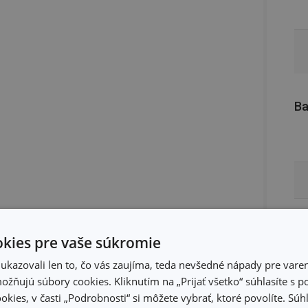
Ba
kies pre vaše súkromie
kazovali len to, čo vás zaujíma, teda nevšedné nápady pre varen
žňujú súbory cookies. Kliknutím na „Prijať všetko“ súhlasíte s 
okies, v časti „Podrobnosti“ si môžete vybrať, ktoré povolíte. Sú