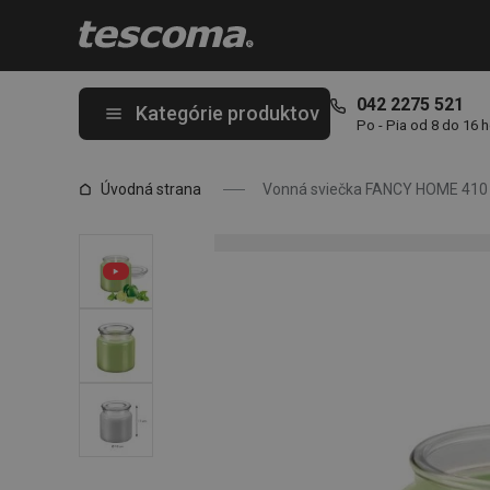
Nachádzate sa na stránke Vonná sviečka FANCY HOME 410 g, M
042 2275 521
Kategórie produktov
Po - Pia od 8 do 16 
Úvodná strana
Vonná sviečka FANCY HOME 410 g