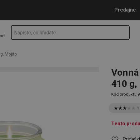
ojito
Prejsť na vyhľadávanie
Prejsť na hlavný obsah
Prejsť na navigáciu
Predajne
hod
, Mojito
Vonná
410 g,
Kód produktu
9
1
Tento produ
Pridať 