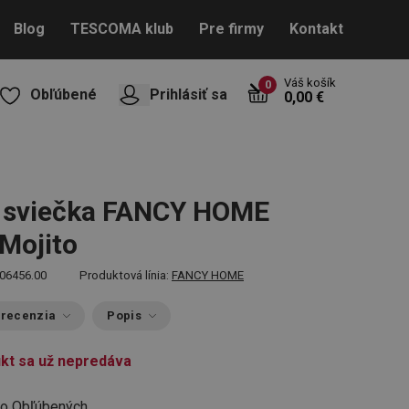
Blog
TESCOMA klub
Pre firmy
Kontakt
Váš košík
0
Obľúbené
Prihlásiť sa
0,00 €
 sviečka FANCY HOME
 Mojito
06456.00
Produktová línia:
FANCY HOME
 recenzia
Popis
kt sa už nepredáva
do Obľúbených