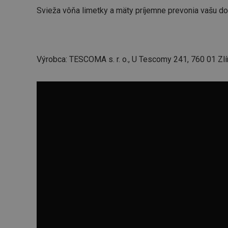
Svieža vôňa limetky a mäty príjemne prevonia vašu d
Výrobca: TESCOMA s. r. o., U Tescomy 241, 760 01 Zlí