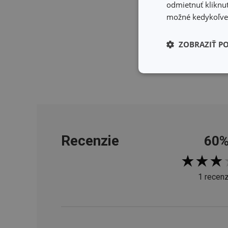
odmietnuť kliknut
možné kedykoľvek
ZOBRAZIŤ P
Základné (fun
cookies
Recenzie
60
Základné (fun
Nevyhnutne potrebné 
1 recenz
Webová lokalita sa n
Názov
receive-cookie-dep