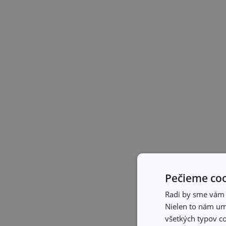
Pečieme coo
Radi by sme vám u
Nielen to nám umo
všetkých typov co