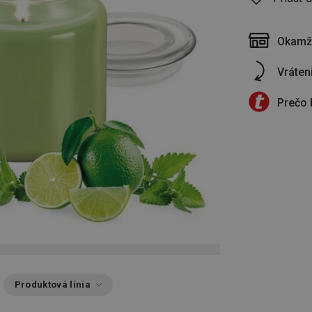
Okamži
Vráten
Prečo 
Produktová línia