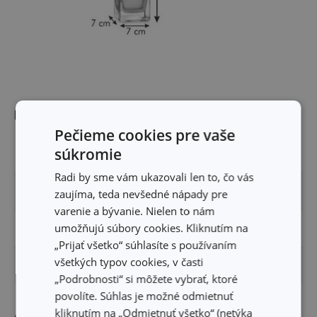
Rozmery
Pečieme cookies pre vaše
súkromie
OBJEM (L)
0.2
Radi by sme vám ukazovali len to, čo vás
ŠÍRKA PRODUKTU (CM)
7
zaujíma, teda nevšedné nápady pre
varenie a bývanie. Nielen to nám
umožňujú súbory cookies. Kliknutím na
VÝŠKA PRODUKTU (CM)
12
„Prijať všetko“ súhlasíte s používaním
všetkých typov cookies, v časti
DĹŽKA PRODUKTU (CM)
7
„Podrobnosti“ si môžete vybrať, ktoré
povolíte. Súhlas je možné odmietnuť
kliknutím na „Odmietnuť všetko“ (netýka