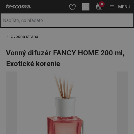
Nachádzate sa na stránke Vonný difuzér FANCY HOME 200 ml, E
0
Prejsť na vyhľadávanie
Prejsť na hlavný obsah
Prejsť na navigáciu
MENU
Úvodná strana
Vonný difuzér FANCY HOME 200 ml,
Exotické korenie