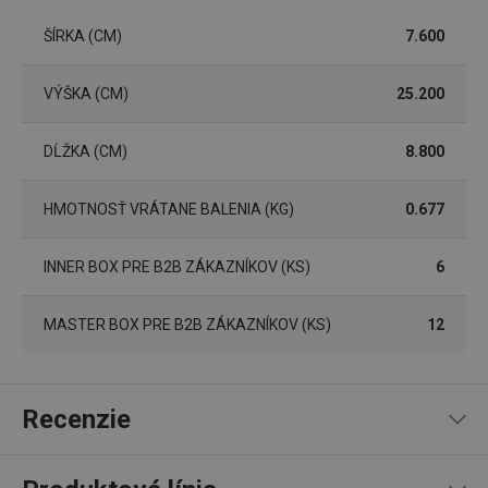
ŠÍRKA (CM)
7.600
VÝŠKA (CM)
25.200
Základné (funkčné) cookies
Analytické a preferenčné cookies
DĹŽKA (CM)
8.800
Marketingové cookies
Funkčné súbory
HMOTNOSŤ VRÁTANE BALENIA (KG)
0.677
Nevyhnutne potrebné súbory cookie umožňujú
základné funkcie webovej lokality, ako prihlásenie
používateľa a správa účtu. Webová lokalita sa nedá
INNER BOX PRE B2B ZÁKAZNÍKOV (KS)
6
správne používať bez nevyhnutne potrebných
súborov cookie.
Poskytovateľ
/
Uplynutie
MASTER BOX PRE B2B ZÁKAZNÍKOV (KS)
12
Názov
Doména
platnosti
receive-cookie-deprecation
.doubleclick.net
4 mesiace
4 týždne
Recenzie