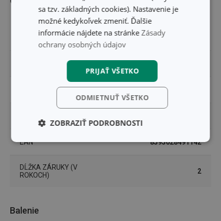
Ostatné parametre
sa tzv. základných cookies). Nastavenie je
možné kedykoľvek zmeniť. Ďalšie
vôňe, sklo, ratanové
informácie nájdete na stránke
Zásady
MATERIÁL
drevo
ochrany osobných údajov
PRODUKTOVÁ LÍNIA
FANCY HOME
PRIJAŤ VŠETKO
TYP
vonný difuzér
ODMIETNUŤ VŠETKO
ZARADENIE
vonné difuzéry
ZOBRAZIŤ PODROBNOSTI
EAN
8595028491142
Základné
Analytické a
(funkčné) cookies
preferenčné
cookies
DĹŽKA ZÁRUKY (V
2
ROKOCH)
Marketingové
Funkčné súbory
cookies
Balenie