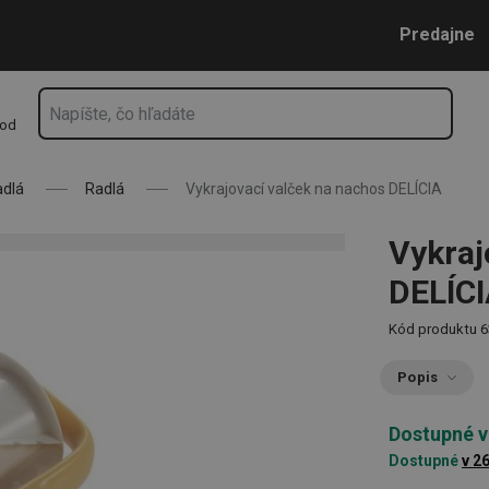
Prejsť na vyhľadávanie
Prejsť na hlavný obsah
Prejsť na navigáciu
Predajne
hod
adlá
Radlá
Vykrajovací valček na nachos DELÍCIA
Vykraj
DELÍC
Kód produktu
6
Popis
Dostupné v
Dostupné
v 2