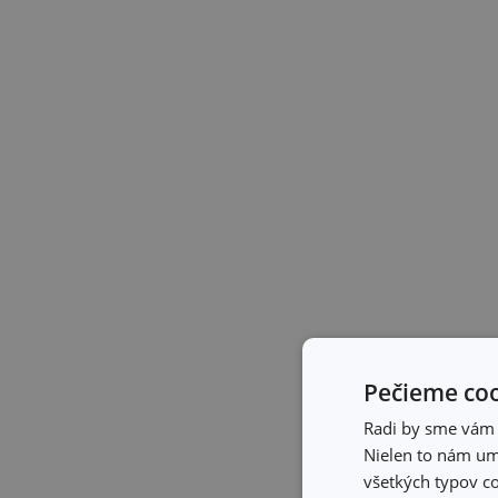
Pečieme coo
Radi by sme vám u
Nielen to nám umo
všetkých typov co