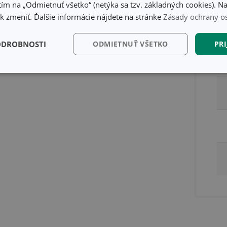
ím na „Odmietnuť všetko“ (netýka sa tzv. základných cookies). Na
 zmeniť. Ďalšie informácie nájdete na stránke
Zásady ochrany o
ODROBNOSTI
ODMIETNUŤ VŠETKO
PRI
kčné)
Analytické a
Marketingové
Fu
preferenčné cookies
cookies
kčné) cookies
Analytické a preferenčné cookies
Marketingové cookies
F
súbory cookie umožňujú základné funkcie webovej lokality, ako prihlásenie používate
edá správne používať bez nevyhnutne potrebných súborov cookie.
Poskytovateľ
/
Uplynutie
Popis
Doména
platnosti
recation
.doubleclick.net
4 mesiace
Tento soubor cookie se používá pro sig
4 týždne
webových stránek o depreciaci soubor