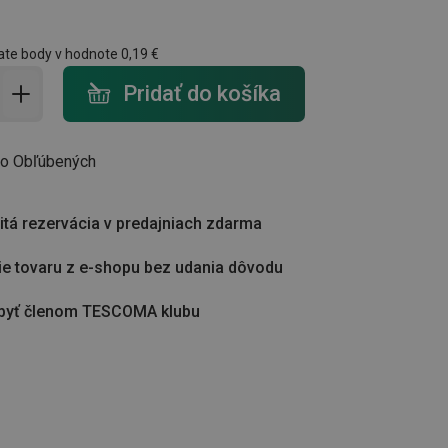
ate body v hodnote
0,19 €
do košíka - počet
Pridať do košíka
do Obľúbených
tá rezervácia v predajniach zdarma
ie tovaru z e-shopu bez udania dôvodu
byť členom TESCOMA klubu