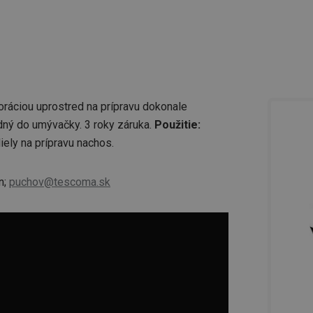
foráciou uprostred na prípravu dokonale
dný do umývačky. 3 roky záruka.
Použitie:
iely na prípravu nachos.
n;
puchov@tescoma.sk