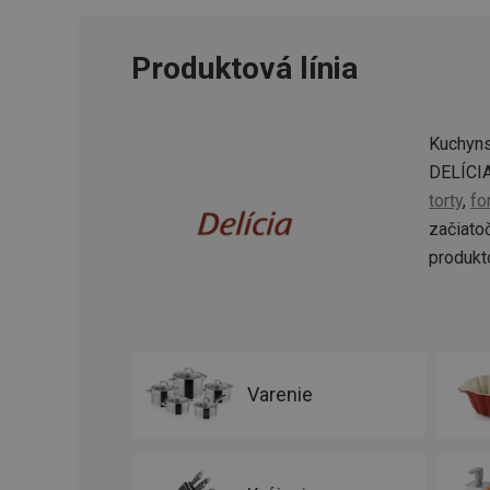
Produktová línia
cjConsent
udid
Kuchyns
DELÍCIA
__rtbh.lid
torty
,
fo
začiato
produkt
pid
lastVisitedProducts
shopsys_abc
Varenie
SERVERID