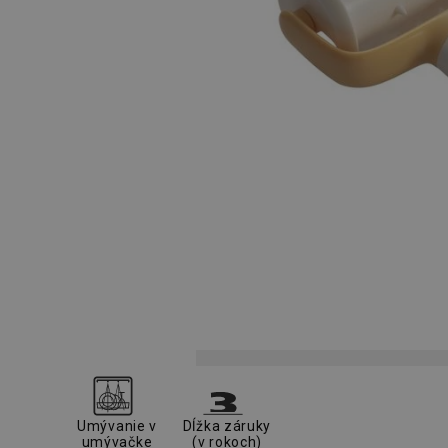
Umývanie v
Dĺžka záruky
umývačke
(v rokoch)