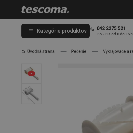
Nachádzate sa na stránke Vykrajovací valček na nachos DELÍCIA
042 2275 521
Kategórie produktov
Po - Pia od 8 do 16 
Úvodná strana
Pečenie
Vykrajovače a r