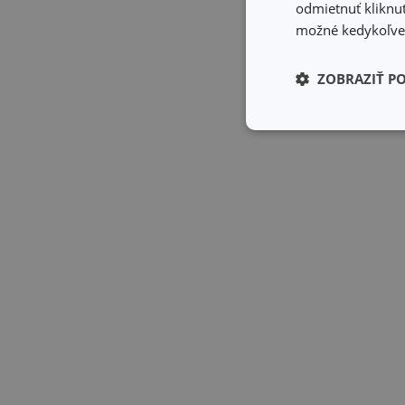
odmietnuť kliknut
možné kedykoľvek
ZOBRAZIŤ P
Základné (fun
cookies
Základné (fun
Nevyhnutne potrebné 
Webová lokalita sa n
Názov
receive-cookie-dep