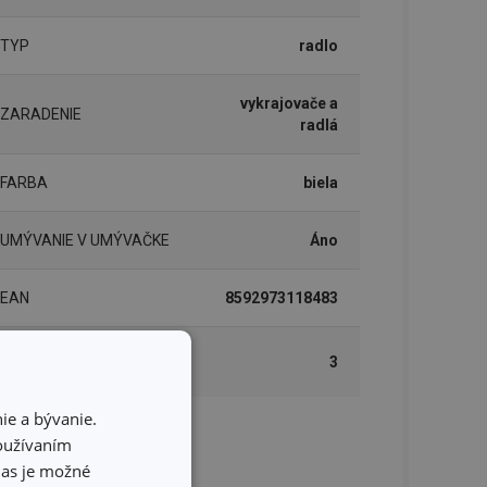
TYP
radlo
vykrajovače a
ZARADENIE
radlá
FARBA
biela
UMÝVANIE V UMÝVAČKE
Áno
EAN
8592973118483
DĹŽKA ZÁRUKY (V
3
ROKOCH)
ie a bývanie.
používaním
lenie
hlas je možné