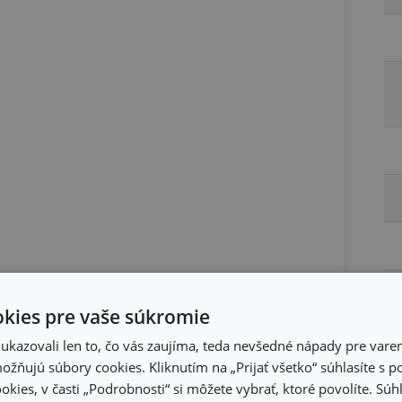
kies pre vaše súkromie
kazovali len to, čo vás zaujíma, teda nevšedné nápady pre varen
žňujú súbory cookies. Kliknutím na „Prijať všetko“ súhlasíte s 
Ba
okies, v časti „Podrobnosti“ si môžete vybrať, ktoré povolíte. Sú