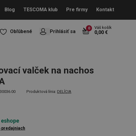
Blog
TESCOMA klub
Pre firmy
Kontakt
Váš košík
0
Obľúbené
Prihlásiť sa
0,00 €
ovací valček na nachos
IA
30036.00
Produktová línia:
DELÍCIA
 eshope
6 predajniach