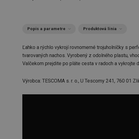
Popis a parametre
Produktová línia
Ľahko a rýchlo vykrojí rovnomerné trojuholníčky s per
tvarovaných nachos. Vyrobený z odolného plastu, vho
Valčekom prejdite po pláte cesta v radoch a vykrojte d
Výrobca: TESCOMA s. r. o., U Tescomy 241, 760 01 Zlí