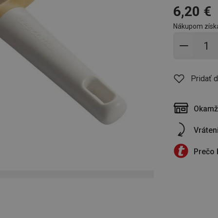
6,20 €
Nákupom získ
Pridať 
Pridať 
Okamži
Vráten
Prečo 