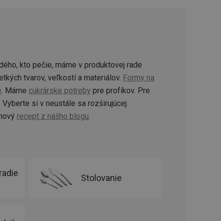
řizpůsobivosti s
právními předpisy o
ádání souhlasu
ránkách.
ntifikaci zařízení,
aby sledovala
dého, kto pečie, máme v produktovej rade
enost.
tkých tvarov, veľkostí a materiálov.
Formy na
ingu a ke zlepšení
e
. Máme
cukrárske potreby
pre profíkov. Pre
e je přiřadí
tnější a efektivnější
Vyberte si v neustále sa rozširujúcej
 nový
recept z nášho blogu
.
evníkom webových
Twitterom z webovej
ledné produkty
 skúseností
radie
Stolovanie
e. Identifikuje
u do prehľadávača.
lancer.