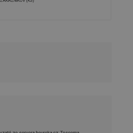
ZÁKAZNÍKOV (KS)
řizpůsobivosti s
právními předpisy o
ádání souhlasu
ránkách.
ntifikaci zařízení,
aby sledovala
enost.
ingu a ke zlepšení
e je přiřadí
tnější a efektivnější
evníkom webových
Twitterom z webovej
ledné produkty
 skúseností
e. Identifikuje
u do prehľadávača.
lancer.
vzaté zo servera heureka.cz; Tescoma