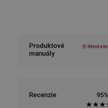
cjConsent
udid
__rtbh.lid
Produktové
Návod a be
manuály
pid
lastVisitedProducts
shopsys_abc
Recenzie
95
SERVERID