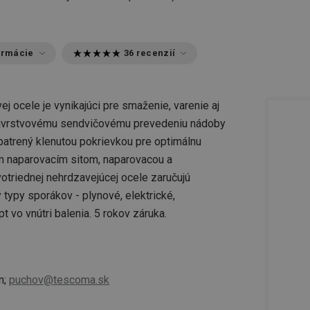
ormácie
36 recenzií
 ocele je vynikajúci pre smaženie, varenie aj
trojvrstvovému sendvičovému prevedeniu nádoby
opatrený klenutou pokrievkou pre optimálnu
ným naparovacím sitom, naparovacou a
otriednej nehrdzavejúcej ocele zaručujú
typy sporákov - plynové, elektrické,
vo vnútri balenia. 5 rokov záruka.
n;
puchov@tescoma.sk