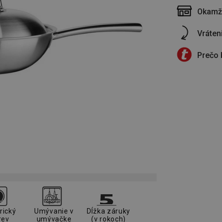
Okamži
Vráten
Prečo 
rický
Umývanie v
Dĺžka záruky
rev
umývačke
(v rokoch)