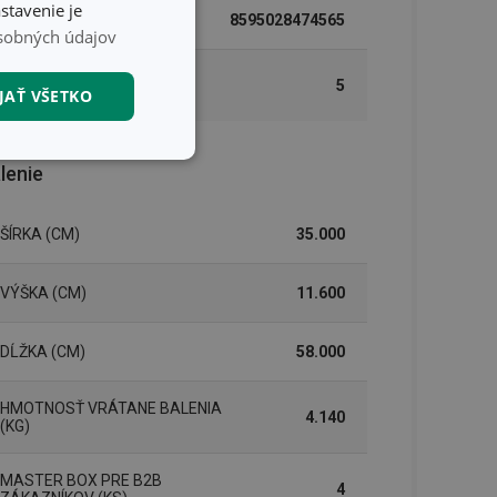
stavenie je
EAN
8595028474565
sobných údajov
DĹŽKA ZÁRUKY (V
5
JAŤ VŠETKO
ROKOCH)
nkčné súbory
lenie
ŠÍRKA (CM)
35.000
VÝŠKA (CM)
11.600
unkčné súbory
DĹŽKA (CM)
58.000
ľa a správa účtu.
HMOTNOSŤ VRÁTANE BALENIA
4.140
(KG)
nál majiteli
MASTER BOX PRE B2B
4
ů cookie, které