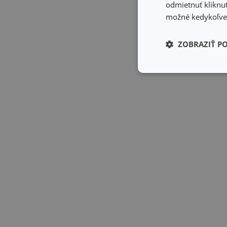
odmietnuť kliknut
možné kedykoľvek
ZOBRAZIŤ P
Základné (fun
cookies
Základné (fun
Nevyhnutne potrebné 
Webová lokalita sa n
Názov
receive-cookie-dep