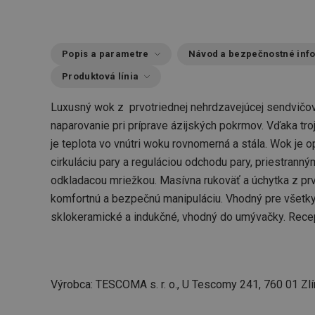
Popis a parametre
Návod a bezpečnostné inf
Produktová línia
Luxusný wok z prvotriednej nehrdzavejúcej sendvičovej
naparovanie pri príprave ázijských pokrmov. Vďaka 
je teplota vo vnútri woku rovnomerná a stála. Wok je 
cirkuláciu pary a reguláciou odchodu pary, priestran
odkladacou mriežkou. Masívna rukoväť a úchytka z prv
komfortnú a bezpečnú manipuláciu. Vhodný pre všetky 
sklokeramické a indukčné, vhodný do umývačky. Recept 
Výrobca: TESCOMA s. r. o., U Tescomy 241, 760 01 Zlí