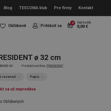
Blog
TESCOMA klub
Pre firmy
Kontakt
Váš košík
0
Obľúbené
Prihlásiť sa
0,00 €
RESIDENT ø 32 cm
80282.00
Produktová línia:
PRESIDENT
6 recenzií
Popis
kt sa už nepredáva
do Obľúbených