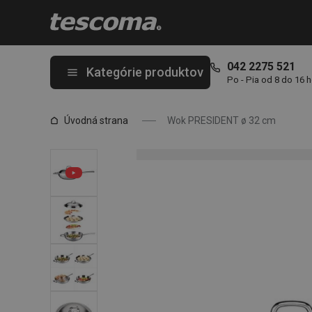
Nachádzate sa na stránke Wok PRESIDENT ø 32 cm
042 2275 521
Kategórie produktov
Po - Pia od 8 do 16 
Úvodná strana
Wok PRESIDENT ø 32 cm