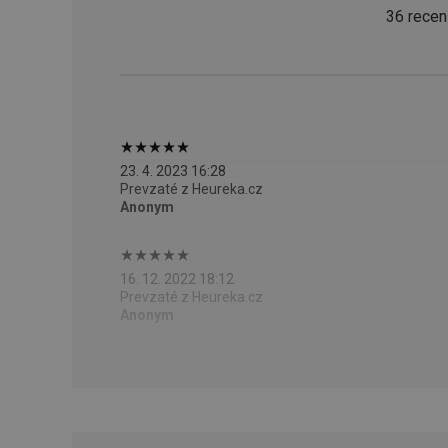
CookieScriptConse
36 recen
__cf_bm
CCMSESSID
23. 4. 2023 16:28
Prevzaté z Heureka.cz
__cf_bm
Anonym
46660_fts
16. 12. 2022 18:12
VISITOR_PRIVACY_
Prevzaté z Heureka.cz
Anonym
Poskytova
Názov
Názov
/
Doména