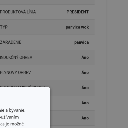
PRODUKTOVÁ LÍNIA
PRESIDENT
TYP
panvica wok
ZARADENIE
panvica
INDUKČNÝ OHREV
Áno
PLYNOVÝ OHREV
Áno
SKLOKERAMICKÝ OHREV
Áno
ELEKTRICKÝ OHREV
Áno
ie a bývanie.
používaním
UMÝVANIE V UMÝVAČKE
Áno
hlas je možné