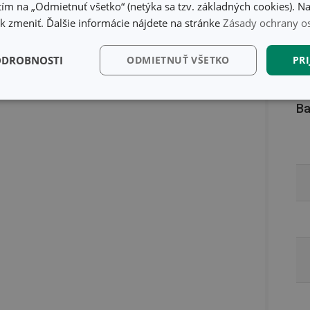
ím na „Odmietnuť všetko“ (netýka sa tzv. základných cookies). Na
 zmeniť. Ďalšie informácie nájdete na stránke
Zásady ochrany o
ODROBNOSTI
ODMIETNUŤ VŠETKO
PRI
kčné)
Analytické a
Marketingové
Fu
Ba
preferenčné cookies
cookies
kčné) cookies
Analytické a preferenčné cookies
Marketingové cookies
F
súbory cookie umožňujú základné funkcie webovej lokality, ako prihlásenie používate
edá správne používať bez nevyhnutne potrebných súborov cookie.
Poskytovateľ
/
Uplynutie
Popis
Doména
platnosti
recation
.doubleclick.net
4 mesiace
Tento soubor cookie se používá pro sig
4 týždne
webových stránek o depreciaci soubor