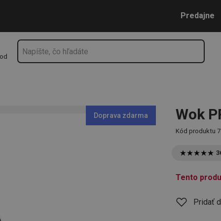
Prejsť na vyhľadávanie
Prejsť na hlavný obsah
Prejsť na navigáciu
Predajne
hod
Wok P
Doprava zdarma
Kód produktu
7
3
Tento produ
Pridať 