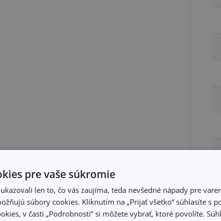
kies pre vaše súkromie
kazovali len to, čo vás zaujíma, teda nevšedné nápady pre varen
žňujú súbory cookies. Kliknutím na „Prijať všetko“ súhlasíte s 
okies, v časti „Podrobnosti“ si môžete vybrať, ktoré povolíte. Sú