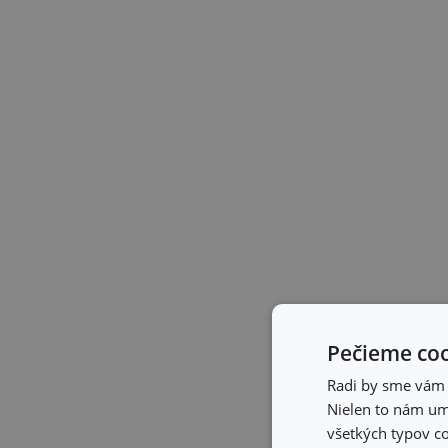
Pečieme coo
Radi by sme vám u
Nielen to nám umo
všetkých typov co