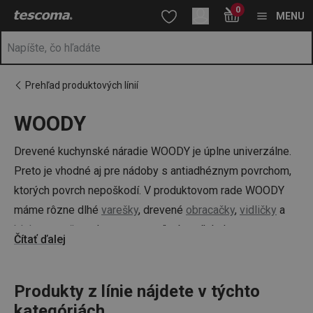
Nachádzate sa na stránke WOODY
0
Prejsť na vyhľadávanie
Prejsť na hlavný obsah
Prejsť na navigáciu
MENU
Prehľad produktových línií
WOODY
a
na
Drevené kuchynské náradie WOODY je úplne univerzálne.
Preto je vhodné aj pre nádoby s antiadhéznym povrchom,
ktorých povrch nepoškodí. V produktovom rade WOODY
máme rôzne dlhé
varešky
, drevené
obracačky
,
vidličky
a
bloky na nože
z dreva gumovníka brazílskeho.
Čítať ďalej
Produkty z línie nájdete v týchto
kategóriách