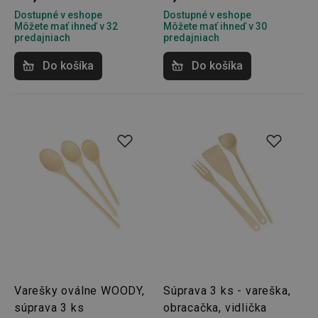
Dostupné v eshope
Dostupné v eshope
Môžete mať ihneď v 32
Môžete mať ihneď v 30
Google
predajniach
predajniach
Privacy Policy
cjConsent
.tescoma.sk
1 rok
Do košíka
Do košíka
udid
.tescoma.cz
1 mesiac
Varešky oválne WOODY,
Súprava 3 ks - vareška,
__rtbh.lid
www.tescoma.sk
1 rok
súprava 3 ks
obracačka, vidlička