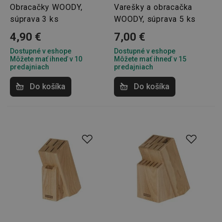
Obracačky WOODY,
Varešky a obracačka
súprava 3 ks
WOODY, súprava 5 ks
4,90 €
7,00 €
shopsys_abc
www.tescoma.sk
6
Dostupné v eshope
Dostupné v eshope
mesiacov
Môžete mať ihneď v 10
Môžete mať ihneď v 15
predajniach
predajniach
SERVERID
Cookies
HAProxy
relácie
Technologies LLC
.clickonometrics.pl
Do košíka
Do košíka
CookieScriptConsent
1 mesiac
CookieScript
www.tescoma.sk