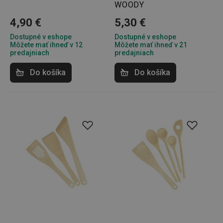
WOODY
4,90 €
5,30 €
Dostupné v eshope
Dostupné v eshope
Môžete mať ihneď v 12
Môžete mať ihneď v 21
predajniach
predajniach
Do košíka
Do košíka
pid
1
Twitter Inc.
sekunda
.smartadserver.com
lastVisitedProducts
www.tescoma.sk
4 týždne
2 dni