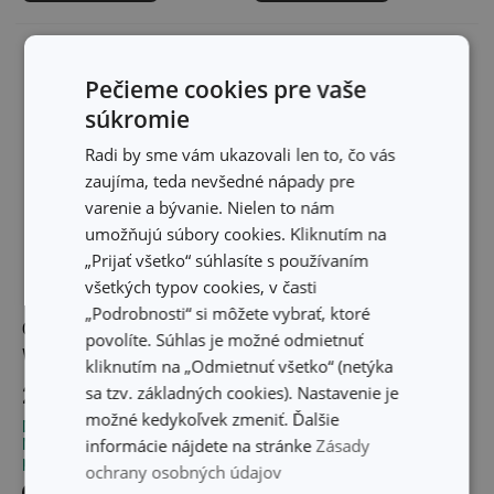
Pečieme cookies pre vaše
súkromie
Radi by sme vám ukazovali len to, čo vás
zaujíma, teda nevšedné nápady pre
varenie a bývanie. Nielen to nám
umožňujú súbory cookies. Kliknutím na
„Prijať všetko“ súhlasíte s používaním
všetkých typov cookies, v časti
„Podrobnosti“ si môžete vybrať, ktoré
Obracačka s otvormi
Obracačka šikmá WOODY
povolíte. Súhlas je možné odmietnuť
WOODY 30 cm
30 cm
kliknutím na „Odmietnuť všetko“ (netýka
sa tzv. základných cookies). Nastavenie je
2,10 €
2,20 €
možné kedykoľvek zmeniť. Ďalšie
Dostupné v eshope
Dostupné v eshope
informácie nájdete na stránke
Zásady
Môžete mať ihneď v 2
Môžete mať ihneď v 25
predajniach
predajniach
ochrany osobných údajov