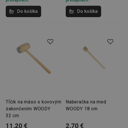
predajniach
predajniach
Analytické a preferenčné cookies
Do košíka
Do košíka
Marketingové cookies
Funkčné súbory
Nevyhnutne potrebné súbory cookie umožňujú
základné funkcie webovej lokality, ako prihlásenie
používateľa a správa účtu. Webová lokalita sa nedá
správne používať bez nevyhnutne potrebných
súborov cookie.
Poskytovateľ
/
Uplynutie
Názov
Doména
platnosti
receive-cookie-deprecation
.doubleclick.net
4 mesiace
4 týždne
Tĺčik na mäso s kovovým
Naberačka na med
zakončením WOODY
WOODY 18 cm
32 cm
11,20 €
2,70 €