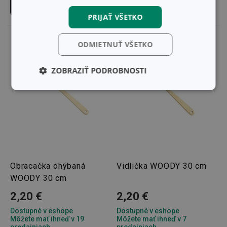
Do košíka
Do košíka
PRIJAŤ VŠETKO
ODMIETNUŤ VŠETKO
ZOBRAZIŤ PODROBNOSTI
Základné
Analytické a
(funkčné) cookies
preferenčné
cookies
Marketingové
Funkčné súbory
cookies
Obracačka ohýbaná
Vidlička WOODY 30 cm
WOODY 30 cm
2,20 €
2,20 €
Dostupné v eshope
Dostupné v eshope
Môžete mať ihneď v 19
Môžete mať ihneď v 7
Základné (funkčné) cookies