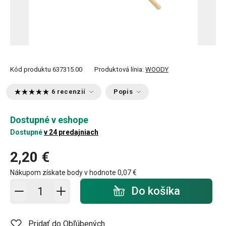
Kód produktu
637315.00
Produktová línia:
WOODY
6 recenzií
Popis
Dostupné v eshope
Dostupné
v 24 predajniach
2,20 €
Nákupom získate body v hodnote
0,07 €
Pridať do košíka - počet
Do košíka
Pridať do Obľúbených