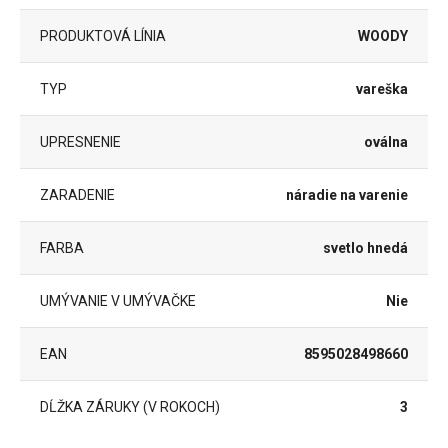
PRODUKTOVÁ LÍNIA
WOODY
TYP
vareška
UPRESNENIE
oválna
ZARADENIE
náradie na varenie
FARBA
svetlo hnedá
UMÝVANIE V UMÝVAČKE
Nie
EAN
8595028498660
DĹŽKA ZÁRUKY (V ROKOCH)
3