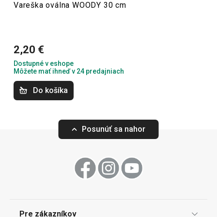
Vareška oválna WOODY 30 cm
Varenie
11. 11. 2021 8:04
Prevzaté z Heureka.sk
Anonym
Krájanie
2,20 €
Spokojnosť.
Dostupné v eshope
Môžete mať ihneď v 24 predajniach
Do košíka
Posunúť sa nahor
Tĺčik na mäso s kovovým
Varešky oválne 
zakončením WOODY 32 cm
3 ks
Pre zákazníkov