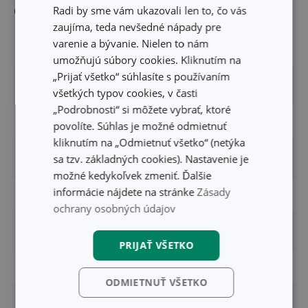
Radi by sme vám ukazovali len to, čo vás
Ostatné parametre
zaujíma, teda nevšedné nápady pre
varenie a bývanie. Nielen to nám
MATERIÁL
keramika
umožňujú súbory cookies. Kliknutím na
„Prijať všetko“ súhlasíte s používaním
PRODUKTOVÁ LÍNIA
GUSTO
všetkých typov cookies, v časti
„Podrobnosti“ si môžete vybrať, ktoré
TYP
zapekacia misa
povolíte. Súhlas je možné odmietnuť
kliknutím na „Odmietnuť všetko“ (netýka
sa tzv. základných cookies). Nastavenie je
VHODNÉ DO CHLADNIČKY
Áno
možné kedykoľvek zmeniť. Ďalšie
informácie nájdete na stránke
Zásady
VHODNÉ DO MIKROVLNNEJ RÚRY
Áno
ochrany osobných údajov
VHODNÉ DO MRAZNIČKY
Áno
PRIJAŤ VŠETKO
VHODNÉ DO RÚRY
Áno
ODMIETNUŤ VŠETKO
ZARADENIE
misky na pečenie