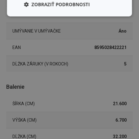
ZOBRAZIŤ PODROBNOSTI
FARBA
biela
Základné
Analytické a
(funkčné) cookies
preferenčné
cookies
UMÝVANIE V UMÝVAČKE
Áno
EAN
8595028422221
Marketingové
Funkčné súbory
cookies
DĹŽKA ZÁRUKY (V ROKOCH)
5
Balenie
Základné (funkčné) cookies
ŠÍRKA (CM)
21.600
Analytické a preferenčné cookies
Marketingové cookies
Funkčné súbory
VÝŠKA (CM)
6.700
Nevyhnutne potrebné súbory cookie umožňujú
základné funkcie webovej lokality, ako prihlásenie
DĹŽKA (CM)
32.200
používateľa a správa účtu. Webová lokalita sa nedá