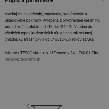
Popis a parametre
Vynikajúca na pečenie, zapekanie, servírovanie a
skladovanie pokrmov. Vyrobená z prvotriednej keramiky,
odolná voči teplotám od -18 do +240 °C. Vhodná do
všetkých typov kuchynských rúr vrátane mikrovlnnej,
chladničky, mrazničky a do umývačky. 5 rokov záruka.
Výrobca: TESCOMA s. r. o., U Tescomy 241, 760 01 Zlín;
puchov@tescoma.sk