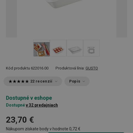
+ 1
Kód produktu
622016.00
Produktová línia:
GUSTO
22 recenzií
Popis
Dostupné v eshope
Dostupné
v 32 predajniach
23,70 €
Nákupom získate body v hodnote
0,72 €