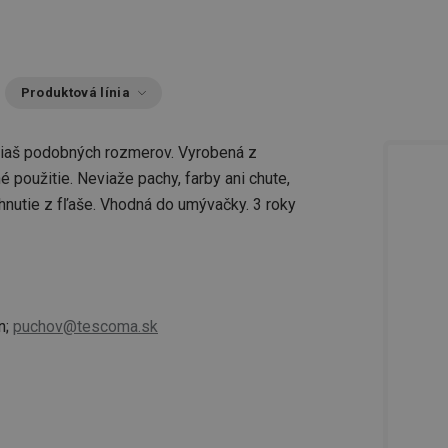
Produktová línia
 fliaš podobných rozmerov. Vyrobená z
 použitie. Neviaže pachy, farby ani chute,
ahnutie z fľaše. Vhodná do umývačky. 3 roky
n;
puchov@tescoma.sk