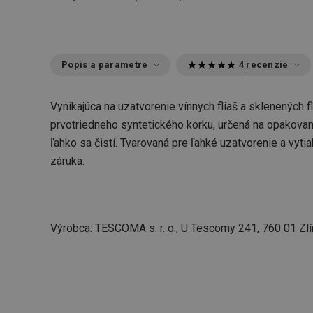
Popis a parametre
4 recenzie
Vynikajúca na uzatvorenie vínnych fliaš a sklenených
prvotriedneho syntetického korku, určená na opakované
ľahko sa čistí. Tvarovaná pre ľahké uzatvorenie a vyti
záruka.
Výrobca: TESCOMA s. r. o., U Tescomy 241, 760 01 Zlí