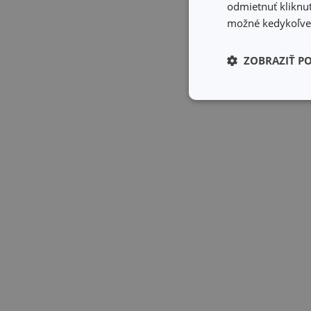
odmietnuť kliknut
možné kedykoľvek
ZOBRAZIŤ P
Základné (fun
cookies
Základné (fun
Nevyhnutne potrebné 
Webová lokalita sa n
Názov
receive-cookie-dep