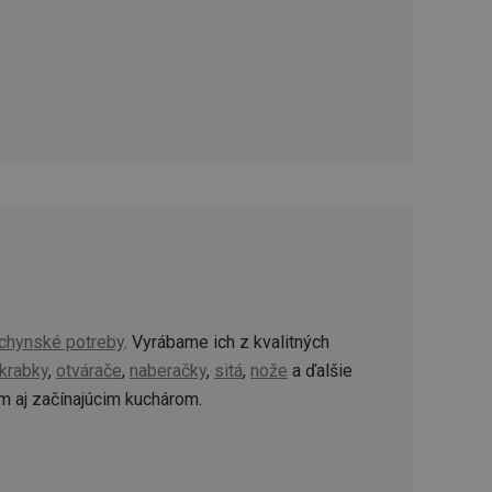
ookie-Script.com k
soubory cookie
okie Cookie-
šenie ľudí a
ospešné, pretože
žívaní tejto
vu stavu relácie
.
šení mezi lidmi a
bylo možné podávat
vých stránek.
ženie súhlasu
iu s webom.
níka o rôznych
chynské potreby
. Vyrábame ich z kvalitných
astavení, ktoré
ctené v budúcich
krabky
,
otvárače
,
naberačky
,
sitá
,
nože
a ďalšie
 aj začínajúcim kuchárom.