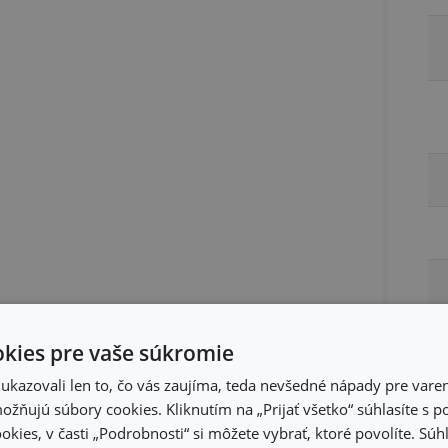
kies pre vaše súkromie
kazovali len to, čo vás zaujíma, teda nevšedné nápady pre varen
žňujú súbory cookies. Kliknutím na „Prijať všetko“ súhlasíte s 
Ba
okies, v časti „Podrobnosti“ si môžete vybrať, ktoré povolíte. Sú