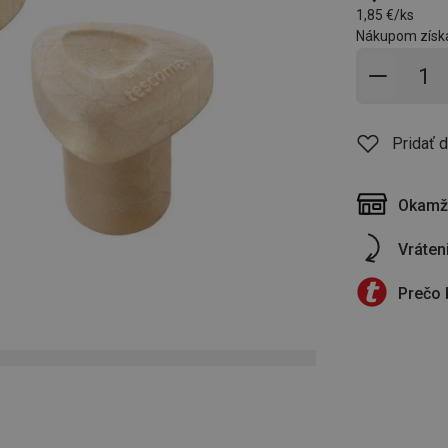
1,85 €/ks
Nákupom získ
Pridať 
Pridať 
Okamži
Vráten
Prečo 