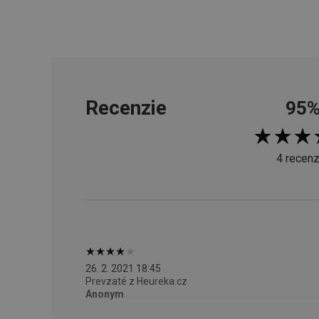
cjConsent
udid
Recenzie
95
__rtbh.lid
4 recenz
pid
lastVisitedProducts
shopsys_abc
26. 2. 2021 18:45
Prevzaté z Heureka.cz
SERVERID
Anonym