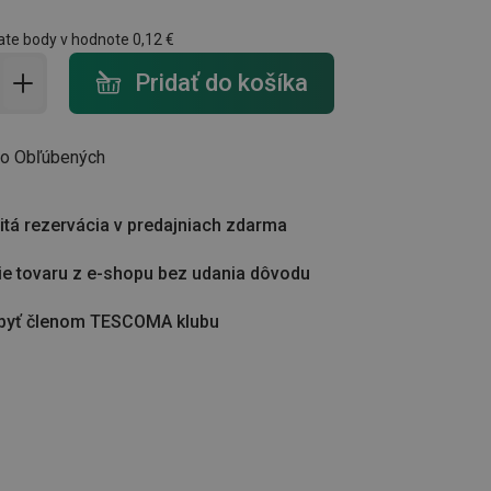
ate body v hodnote
0,12 €
do košíka - počet
Pridať do košíka
do Obľúbených
tá rezervácia v predajniach zdarma
ie tovaru z e-shopu bez udania dôvodu
byť členom TESCOMA klubu