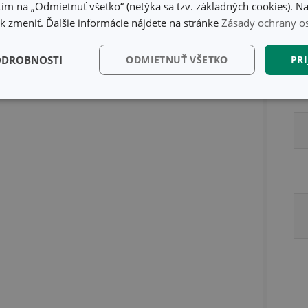
ím na „Odmietnuť všetko“ (netýka sa tzv. základných cookies). Na
 zmeniť. Ďalšie informácie nájdete na stránke
Zásady ochrany o
ODROBNOSTI
ODMIETNUŤ VŠETKO
PRI
kčné)
Analytické a
Marketingové
Fu
preferenčné cookies
cookies
kčné) cookies
Analytické a preferenčné cookies
Marketingové cookies
F
súbory cookie umožňujú základné funkcie webovej lokality, ako prihlásenie používate
edá správne používať bez nevyhnutne potrebných súborov cookie.
Poskytovateľ
/
Uplynutie
Popis
Doména
platnosti
recation
.doubleclick.net
4 mesiace
Tento soubor cookie se používá pro sig
4 týždne
webových stránek o depreciaci soubor