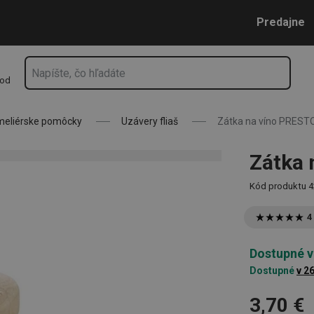
Prejsť na vyhľadávanie
Prejsť na hlavný obsah
Prejsť na navigáciu
Predajne
hod
meliérske pomôcky
Uzávery fliaš
Zátka na víno PRESTO
Zátka 
Kód produktu
4
4
Dostupné v
Dostupné
v 2
3,70 €