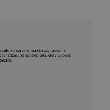
řizpůsobivosti s
právními předpisy o
ádání souhlasu
ránkách.
ntifikaci zařízení,
aby sledovala
enost.
ingu a ke zlepšení
e je přiřadí
tnější a efektivnější
vzaté zo servera heureka.cz; Tescoma
 pochádzajú od spotrebiteľa, ktorý výrobok
evníkom webových
zakúpil.
Twitterom z webovej
ledné produkty
 skúseností
e. Identifikuje
u do prehľadávača.
lancer.