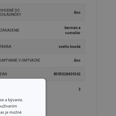
VHODNÉ DO
Áno
CHLADNIČKY
barman a
ZARADENIE
someliér
FARBA
svetlo hnedá
UMÝVANIE V UMÝVAČKE
Áno
EAN
8595028439342
DĹŽKA ZÁRUKY (V
3
ROKOCH)
ie a bývanie.
používaním
lenie
hlas je možné