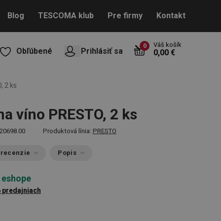
Blog
TESCOMA klub
Pre firmy
Kontakt
Váš košík
0
Obľúbené
Prihlásiť sa
0,00 €
, 2 ks
na víno PRESTO, 2 ks
20698.00
Produktová línia:
PRESTO
 recenzie
Popis
 eshope
6 predajniach