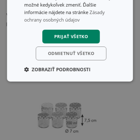
možné kedykoľvek zmeniť. Ďalšie
informácie nájdete na stránke
Zásady
Výrobca: TESCOMA s. r. o., U Tescomy 241, 760 01 Zlín;
ochrany osobných údajov
puchov@tescoma.sk
PRIJAŤ VŠETKO
Skryť text
ODMIETNUŤ VŠETKO
ZOBRAZIŤ PODROBNOSTI
Základné
Analytické a
(funkčné) cookies
preferenčné
cookies
Marketingové
Funkčné súbory
cookies