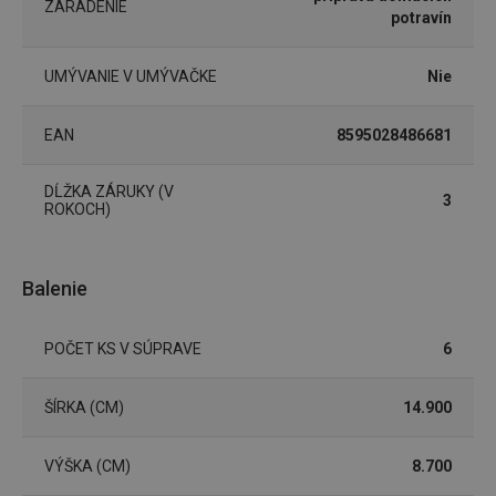
ZARADENIE
potravín
UMÝVANIE V UMÝVAČKE
Nie
EAN
8595028486681
Google
Privacy Policy
cjConsent
.tescoma.sk
1 rok
DĹŽKA ZÁRUKY (V
3
ROKOCH)
Balenie
udid
.tescoma.cz
1 mesiac
POČET KS V SÚPRAVE
6
ŠÍRKA (CM)
14.900
VÝŠKA (CM)
8.700