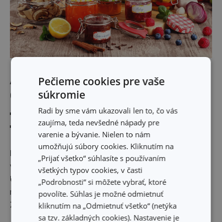
Aké majú zaváracie poháre DELLA
Pečieme cookies pre vaše
súkromie
CASA ďalšie výhody?
Radi by sme vám ukazovali len to, čo vás
viečka majú vysoký okraj, dajú sa ľahko otvoriť
zaujíma, teda nevšedné nápady pre
sú zdobené originálnym štýlovým dekorom
varenie a bývanie. Nielen to nám
umožňujú súbory cookies. Kliknutím na
Materiál:
Vysokoodolné sklo, kovové viečka s
„Prijať všetko“ súhlasíte s používaním
vynikajúcim tesnením bez obsahu PVC
všetkých typov cookies, v časti
Údržba:
Poháre vhodné do umývačky riadu, viečka
„Podrobnosti“ si môžete vybrať, ktoré
nevhodné do umývačky riadu
povolíte. Súhlas je možné odmietnuť
Záruka:
3 roky
kliknutím na „Odmietnuť všetko“ (netýka
sa tzv. základných cookies). Nastavenie je