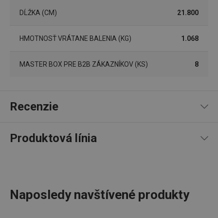
DĹŽKA (CM)
21.800
__rtbh.lid
www.tescoma.sk
1 rok
HMOTNOSŤ VRÁTANE BALENIA (KG)
1.068
MASTER BOX PRE B2B ZÁKAZNÍKOV (KS)
8
Recenzie
pid
1
Twitter Inc.
sekunda
.smartadserver.com
Produktová línia
96
%
5
9
x
4
2
x
3
0
x
2
0
x
11 recenzií
Naposledy navštívené produkty
1
0
x
0
0
x