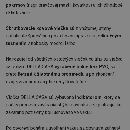
pokrmov
(napr. bravčovej masti, škvarkov) a ich dlhodobé
skladovanie.
Skrutkovacie kovové viečka
sú z vnútornej strany
potiahnuté špeciálnou povrchovou úpravou a
jedinečným
tesnením
v nebesky modrej farbe.
Na rozdiel od všetkých ostatných viečok na trhu sú viečka
na poháre DELLA CASA
vyrobené úplne bez PVC
, sú
preto
šetrné k životnému prostrediu
a po skončení
svojej životnosti sú plne recyklovateľné.
Viečka DELLA CASA sú vybavené
indikátorom
, ktorý sa
počas procesu zavárania ohýba dovnútra a signalizuje, že
zavárané potraviny boli uchované vo vákuu.
Po otvorení pohára a uvoľnení vákua sa dovnútra zahnutý