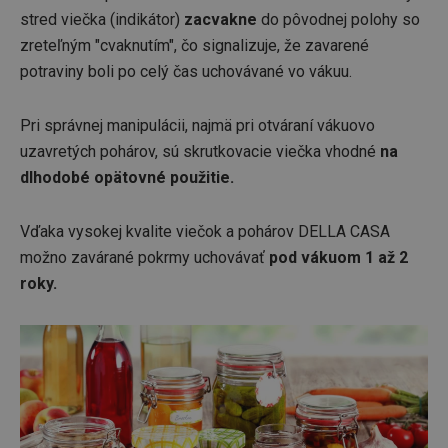
stred viečka (indikátor)
zacvakne
do pôvodnej polohy so
zreteľným "cvaknutím", čo signalizuje, že zavarené
potraviny boli po celý čas uchovávané vo vákuu.
Pri správnej manipulácii, najmä pri otváraní vákuovo
uzavretých pohárov, sú skrutkovacie viečka vhodné
na
dlhodobé opätovné použitie.
Vďaka vysokej kvalite viečok a pohárov DELLA CASA
možno zavárané pokrmy uchovávať
pod vákuom 1 až 2
roky.