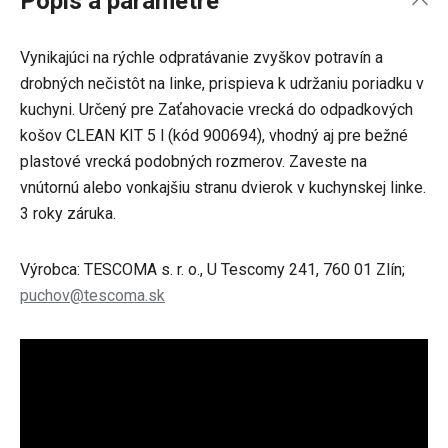
Popis a parametre
Vynikajúci na rýchle odpratávanie zvyškov potravín a
drobných nečistôt na linke, prispieva k udržaniu poriadku v
kuchyni. Určený pre Zaťahovacie vrecká do odpadkových
košov CLEAN KIT 5 l (kód 900694), vhodný aj pre bežné
plastové vrecká podobných rozmerov. Zaveste na
vnútornú alebo vonkajšiu stranu dvierok v kuchynskej linke.
3 roky záruka.
Výrobca: TESCOMA s. r. o., U Tescomy 241, 760 01 Zlín;
puchov@tescoma.sk