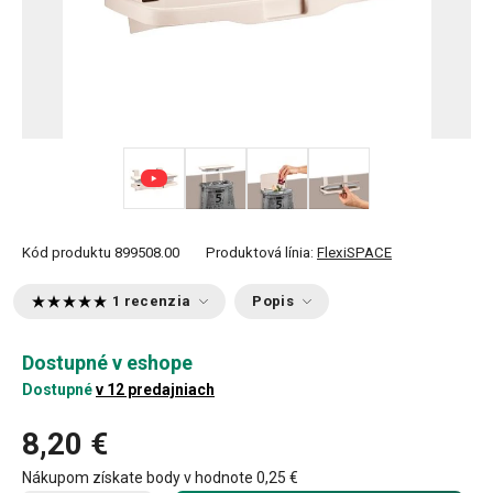
+ 2
Kód produktu
899508.00
Produktová línia:
FlexiSPACE
1 recenzia
Popis
Dostupné v eshope
Dostupné
v 12 predajniach
8,20 €
Nákupom získate body v hodnote
0,25 €