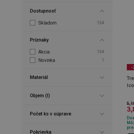
Dostupnosť
Skladom
154
Príznaky
Akcia
154
Novinka
1
-
Materiál
Tr
Ic
Objem (l)
5,1
3,
Počet ks v súprave
Dos
Môž
pre
Pokrievka