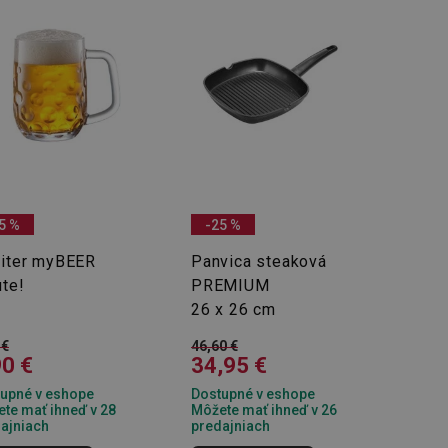
5 %
-25 %
liter myBEER
Panvica steaková
ute!
PREMIUM
26 x 26 cm
 €
46,60 €
90 €
34,95 €
upné v eshope
Dostupné v eshope
te mať ihneď v 28
Môžete mať ihneď v 26
ajniach
predajniach