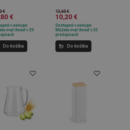
0 €
13,60 €
,80 €
10,20 €
upné v eshope
Dostupné v eshope
te mať ihneď v 29
Môžete mať ihneď v 33
ajniach
predajniach
Do košíka
Do košíka