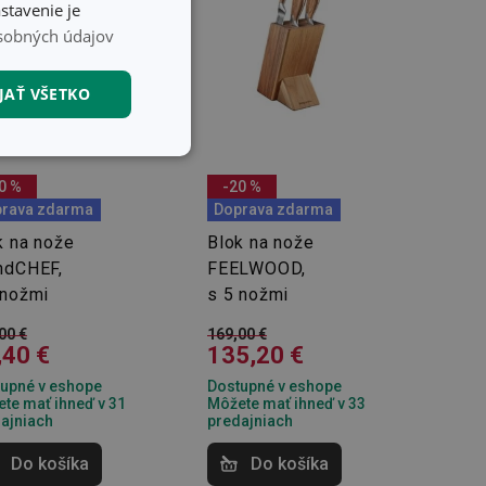
stavenie je
sobných údajov
JAŤ VŠETKO
nkčné súbory
0 %
-20 %
rava zdarma
Doprava zdarma
k na nože
Blok na nože
ndCHEF,
FEELWOOD,
 nožmi
s 5 nožmi
unkčné súbory
00 €
169,00 €
,40 €
135,20 €
ľa a správa účtu.
upné v eshope
Dostupné v eshope
te mať ihneď v 31
Môžete mať ihneď v 33
ajniach
predajniach
Do košíka
Do košíka
nál majiteli
ů cookie, které