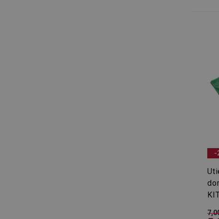
cjConsent
udid
__rtbh.lid
pid
lastVisitedProducts
-
Uti
shopsys_abc
do
KIT
SERVERID
7,0