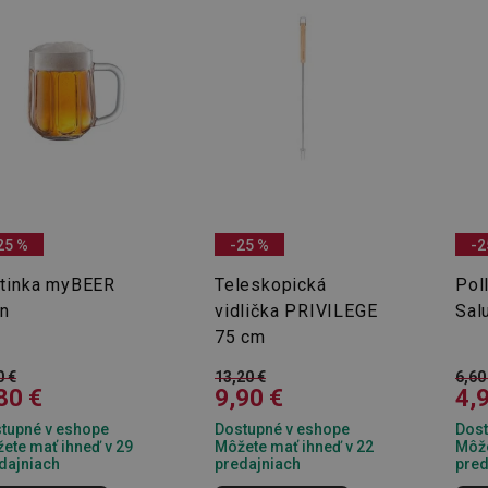
25 %
-25 %
-2
etinka myBEER
Teleskopická
Pol
on
vidlička PRIVILEGE
Sal
75 cm
0 €
13,20 €
6,60
80 €
9,90 €
4,
tupné v eshope
Dostupné v eshope
Dost
ete mať ihneď v 29
Môžete mať ihneď v 22
Môže
dajniach
predajniach
pred