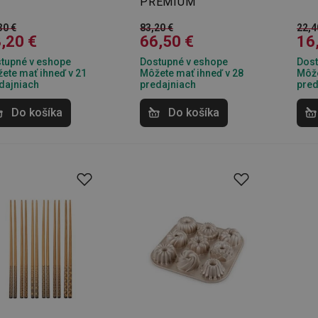
PREMIUM
30 €
83,20 €
22,4
,20 €
66,50 €
16
tupné v eshope
Dostupné v eshope
Dost
ete mať ihneď v 21
Môžete mať ihneď v 28
Môže
dajniach
predajniach
pred
Do košíka
Do košíka