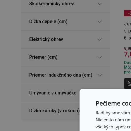
Sklokeramický ohrev
-
Dĺžka čepele (cm)
Je
s 
6 
Elektrický ohrev
9,9
7,
Priemer (cm)
Dos
Môž
pre
Priemer indukčného dna (cm)
Umývanie v umývačke
Pečieme coo
Dĺžka záruky (v rokoch)
Radi by sme vám u
Nielen to nám umo
všetkých typov co