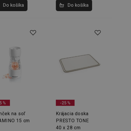
Do košíka
Do košíka
5 %
-25 %
nček na soľ
Krájacia doska
AMINO 15 cm
PRESTO TONE
40 x 28 cm