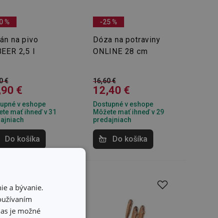
0 %
-25 %
án na pivo
Dóza na potraviny
EER 2,5 l
ONLINE 28 cm
0 €
16,60 €
,90 €
12,40 €
upné v eshope
Dostupné v eshope
te mať ihneď v 31
Môžete mať ihneď v 29
ajniach
predajniach
Do košíka
Do košíka
ie a bývanie.
používaním
hlas je možné