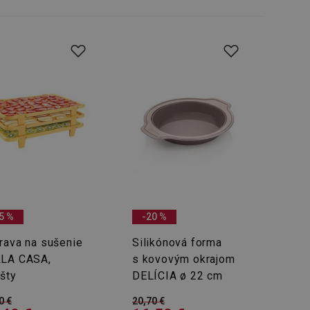
řizpůsobivosti s
právními předpisy o
ádání souhlasu
ránkách.
ntifikaci zařízení,
aby sledovala
enost.
ingu a ke zlepšení
e je přiřadí
tnější a efektivnější
evníkom webových
Twitterom z webovej
ledné produkty
 skúseností
5 %
-20 %
rava na sušenie
Silikónová forma
LA CASA,
s kovovým okrajom
ošty
DELÍCIA ø 22 cm
e. Identifikuje
u do prehľadávača.
lancer.
0 €
20,70 €