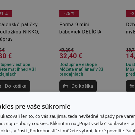
21 %
-25 %
-2
dálenské paličky
Forma 9 mini
Džb
podložkou NIKKO,
báboviek DELÍCIA
myB
súprav
0 €
43,20 €
18,7
80 €
32,40 €
14
tupné v eshope
Dostupné v eshope
Dost
ete mať ihneď v 31
Môžete mať ihneď v 33
Môže
dajniach
predajniach
pred
Do košíka
Do košíka
kies pre vaše súkromie
kazovali len to, čo vás zaujíma, teda nevšedné nápady pre varen
žňujú súbory cookies. Kliknutím na „Prijať všetko“ súhlasíte s 
okies, v časti „Podrobnosti“ si môžete vybrať, ktoré povolíte. Sú