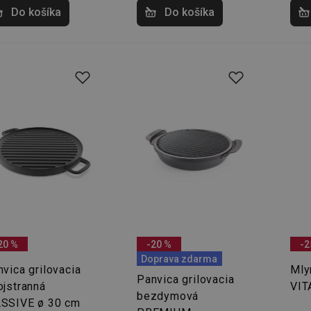
Do košíka
Do košíka
20 %
-20 %
-2
Doprava zdarma
vica grilovacia
Mly
Panvica grilovacia
ojstranná
VIT
bezdymová
SSIVE ø 30 cm