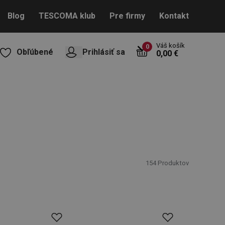
Blog
TESCOMA klub
Pre firmy
Kontakt
Váš košík
0
Obľúbené
Prihlásiť sa
0,00 €
154
Produktov