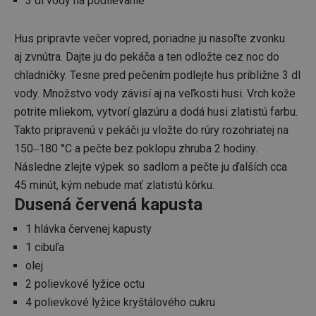
3 dl vody na podlievanie
Hus pripravte večer vopred, poriadne ju nasoľte zvonku
aj zvnútra. Dajte ju do pekáča a ten odložte cez noc do
chladničky. Tesne pred pečením podlejte hus približne 3 dl
vody. Množstvo vody závisí aj na veľkosti husi. Vrch kože
potrite mliekom, vytvorí glazúru a dodá husi zlatistú farbu.
Takto pripravenú v pekáči ju vložte do rúry rozohriatej na
150‒180 °C a pečte bez poklopu zhruba 2 hodiny.
Následne zlejte výpek so sadlom a pečte ju ďalších cca
45 minút, kým nebude mať zlatistú kôrku.
Dusená červená kapusta
1 hlávka červenej kapusty
1 cibuľa
olej
2 polievkové lyžice octu
4 polievkové lyžice kryštálového cukru