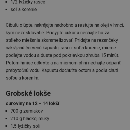
1/2 lyžičky rasce
soľ a korenie
Cibuľu olúpte, nakrájajte nadrobno a restujte na oleji v hrnci,
kým nezosklovatie. Prisypte cukor a nechajte ho za
stáleho miešania skaramelizovať. Pridajte na rezančeky
nakrájanú červenú kapustu, rascu, soľ a korenie, mierne
podlejte vodou a duste pod pokrievkou zhruba 15 minút.
Potom hrniec odkryte a na miernom ohni nechajte odpariť
prebytočnú vodu. Kapustu dochuťte octom a podľa chuti
soľou a korením.
Grobské lokše
suroviny na 12 – 14 lokší
700 g zemiakov
210 g hladkej múky
1,5 lyžičky soli