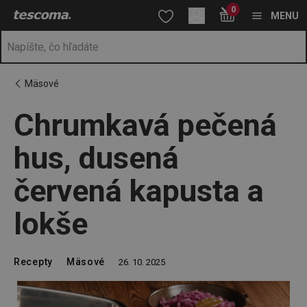
Nachádzate sa na stránke Chrumkavá pečená hus, dusená červen
0
Prejsť na vyhľadávanie
Prejsť na hlavný obsah
Prejsť na navigáciu
MENU
Mäsové
Chrumkavá pečená
hus, dusená
červená kapusta a
lokše
Recepty
Mäsové
26. 10. 2025