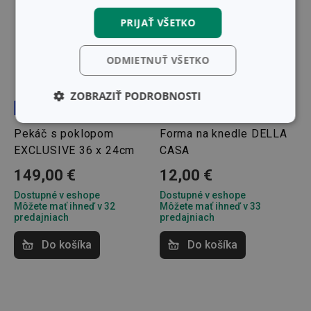
PRIJAŤ VŠETKO
ODMIETNUŤ VŠETKO
ZOBRAZIŤ PODROBNOSTI
Doprava zdarma
Základné
Analytické a
Pekáč s poklopom
Forma na knedle DELLA
(funkčné) cookies
preferenčné
cookies
EXCLUSIVE 36 x 24cm
CASA
149,00 €
12,00 €
Dostupné v eshope
Dostupné v eshope
Marketingové
Funkčné súbory
Môžete mať ihneď v 32
Môžete mať ihneď v 33
cookies
predajniach
predajniach
Do košíka
Do košíka
Základné (funkčné) cookies