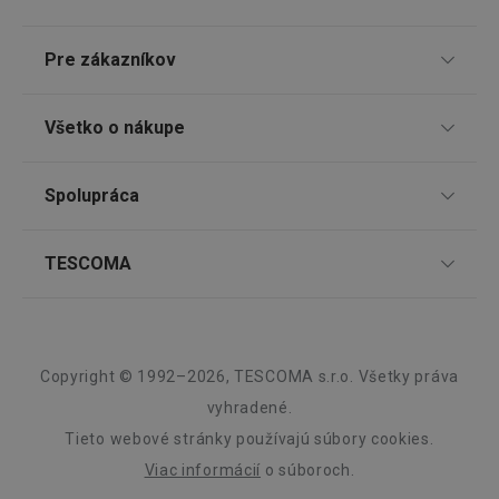
Pre zákazníkov
TESCOMA klub
Všetko o nákupe
Darčekové poukazy
Doprava a spôsob platby
Spolupráca
pid
1
Twitter Inc.
Zákaznícky servis TESCOMA
sekunda
.smartadserver.com
Nákupný poriadok
Najčastejšie otázky
Pre firmy
TESCOMA
Reklamácie a vrátenie tovaru v eshope
Informácie o obaloch a elektroodpadoch
Affiliate program
Reklamácie v predajniach
O nás
Kariéra
Záruka a servis TESCOMA
Dizajn
Copyright © 1992–2026, TESCOMA s.r.o. Všetky práva
Kvalita
vyhradené.
lastVisitedProducts
www.tescoma.sk
4 týždne
2 dni
Tieto webové stránky používajú súbory cookies.
Blog
Viac informácií
o súboroch.
Zásady ochrany osobných údajov