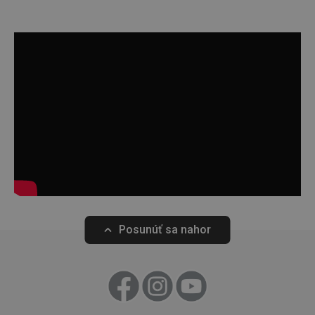
Google
Privacy Policy
cjConsent
.tescoma.sk
1 rok
udid
.tescoma.cz
1 mesiac
Posunúť sa nahor
__rtbh.lid
www.tescoma.sk
1 rok