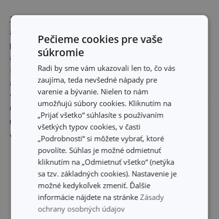
Zemiaky uvarte v šupke a nechajte vychladnúť. Olúpte ich
a nastrúhajte na jemnom strúhadle. Pracovnú plochu
Pečieme cookies pre vaše
posypte múkou, pridajte nastrúhané zemiaky, soľ
súkromie
a vypracujte cesto. Pracujte rýchlo, pokiaľ sa bude cesto
Radi by sme vám ukazovali len to, čo vás
lepiť, pridajte trochu múky. Z cesta vytvarujte valček
zaujíma, teda nevšedné nápady pre
a nakrájajte ho na 12 rovnakých kusov. Z nich vytvarujte
varenie a bývanie. Nielen to nám
väčšie „knedličky“ a tie rozvaľkajte na lokše (tenké placky).
umožňujú súbory cookies. Kliknutím na
Opekajte ich nasucho v panvici z každej strany, kým
„Prijať všetko“ súhlasíte s používaním
nevzniknú hnedé škvrny. Hotové lokše potrite husacou
všetkých typov cookies, v časti
alebo kačacou masťou.
„Podrobnosti“ si môžete vybrať, ktoré
Mohlo by sa vám hodiť:
povolíte. Súhlas je možné odmietnuť
kliknutím na „Odmietnuť všetko“ (netýka
sa tzv. základných cookies). Nastavenie je
možné kedykoľvek zmeniť. Ďalšie
informácie nájdete na stránke
Zásady
ochrany osobných údajov